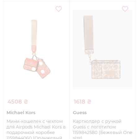
4508 ₴
1618 ₴
Michael Kors
Guess
Мини-кошелек с чехлом
Картхолдер с ручкой
для Airpods Michael Kors в
Guess с логотипом
подарочной коробке
1159842580 (Бежевый One
1159844060 (Оранжевый
size)