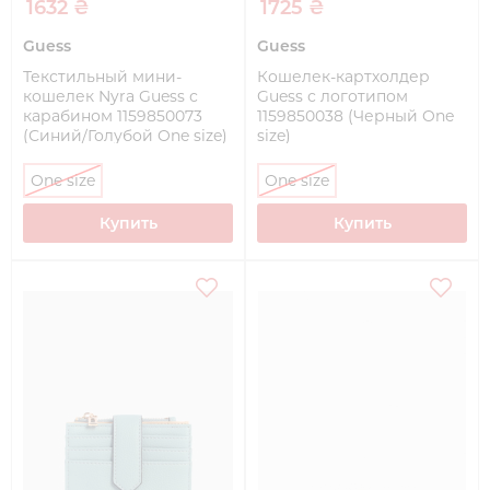
1632 ₴
1725 ₴
Guess
Guess
Текстильный мини-
Кошелек-картхолдер
кошелек Nyra Guess с
Guess с логотипом
карабином 1159850073
1159850038 (Черный One
(Синий/Голубой One size)
size)
One size
One size
Купить
Купить