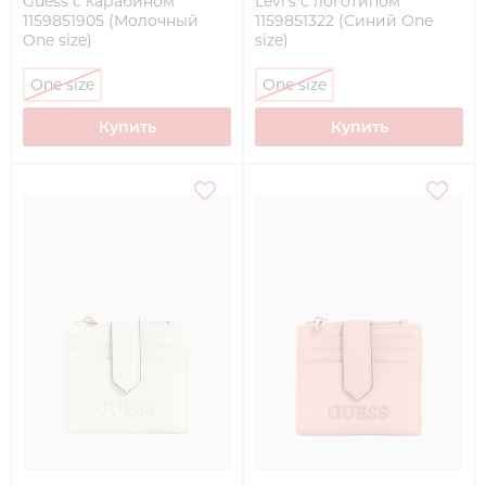
Guess с карабином
Levi's с логотипом
1159851905 (Молочный
1159851322 (Синий One
One size)
size)
One size
One size
Купить
Купить