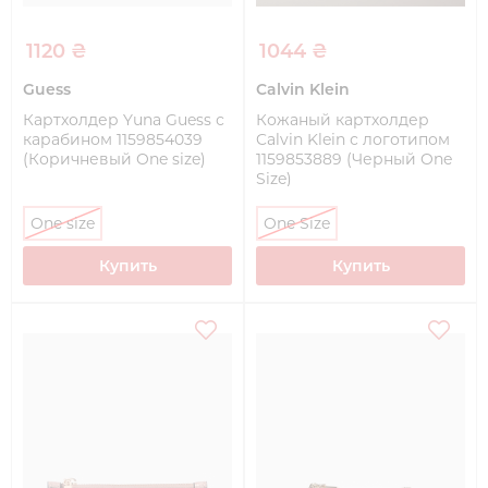
1120 ₴
1044 ₴
Guess
Calvin Klein
Картхолдер Yuna Guess с
Кожаный картхолдер
карабином 1159854039
Calvin Klein с логотипом
(Коричневый One size)
1159853889 (Черный One
Size)
One size
One Size
Купить
Купить