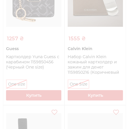
1257 ₴
1555 ₴
Guess
Calvin Klein
Картхолдер Yuna Guess с
Набор Calvin Klein
карабином 1159850456
кожаный картхолдер и
(Черный One size)
зажим для денег
1159850216 (Коричневый
One Size)
One size
One Size
Купить
Купить