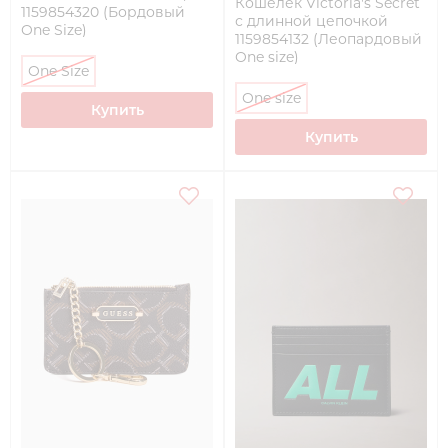
Кошелек Victoria's Secret
1159854320 (Бордовый
с длинной цепочкой
One Size)
1159854132 (Леопардовый
One size)
One Size
One size
Купить
Купить