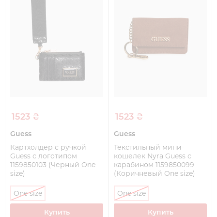
1523 ₴
1523 ₴
Guess
Guess
Картхолдер с ручкой
Текстильный мини-
Guess с логотипом
кошелек Nyra Guess с
1159850103 (Черный One
карабином 1159850099
size)
(Коричневый One size)
One size
One size
Купить
Купить