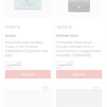
1499 ₴
2839 ₴
Guess
Michael Kors
Кошелек-картхолдер
Стильная ключница
Guess с логотипом
Cooper Michael Kors с
1159849616 (Голубой One
логотипом в подарочной
size)
коробке 1159849283
(Черный One size)
One size
One size
Купить
Купить