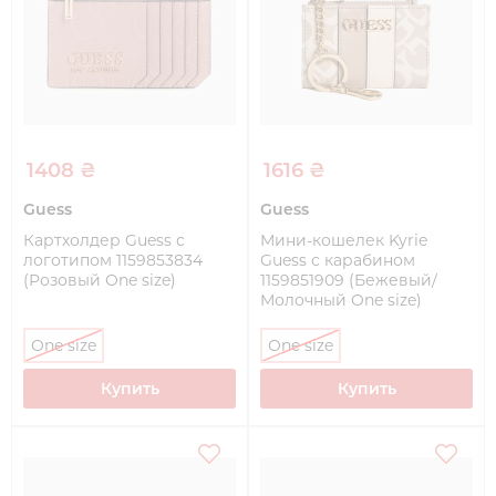
1408 ₴
1616 ₴
Guess
Guess
Картхолдер Guess с
Мини-кошелек Kyrie
логотипом 1159853834
Guess с карабином
(Розовый One size)
1159851909 (Бежевый/
Молочный One size)
One size
One size
Купить
Купить