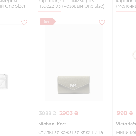
иммером
картхолдер с шиммером
картхолд
й One Size)
1159822193 (Розовый One Size)
(Молочны
One Size
One Siz
- 6%
ть
Купить
2903 ₴
998 ₴
3088 ₴
Michael Kors
Victoria'
Стильная кожаная ключница
Мини кош