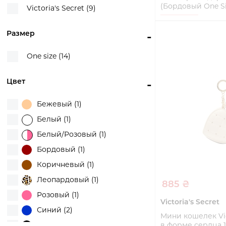
(Бордовый One Si
Victoria's Secret (9)
One Size
Размер
-
Купи
One size (14)
Цвет
-
Бежевый (1)
Белый (1)
Белый/Розовый (1)
Бордовый (1)
Коричневый (1)
Леопардовый (1)
885 ₴
Розовый (1)
Victoria's Secret
Синий (2)
Мини кошелек Vict
Черный (3)
в форме сердца 