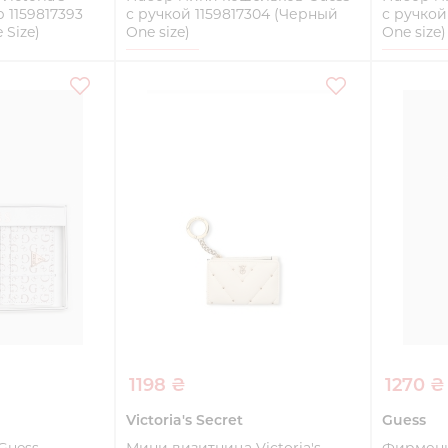
 1159817393
с ручкой 1159817304 (Черный
с ручкой
Size)
One size)
One size)
One size
One size
ть
Купить
1198 ₴
1270 ₴
Victoria's Secret
Guess