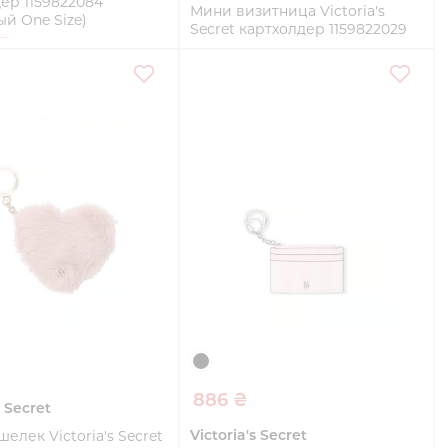
ер 1159822084
Мини визитница Victoria's
й One Size)
Secret картхолдер 1159822029
(Красный One Size)
e
One Size
Купить
Купить
886 ₴
s Secret
Victoria's Secret
елек Victoria's Secret