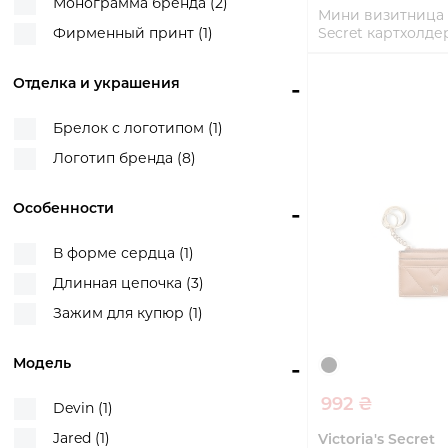
Монограмма бренда (2)
Мини визитница V
Фирменный принт (1)
Secret картхолде
(Серебристый One
Отделка и украшения
-
One Size
Купи
Брелок с логотипом (1)
Логотип бренда (8)
Особенности
-
В форме сердца (1)
Длинная цепочка (3)
Зажим для купюр (1)
Модель
-
992 ₴
Devin (1)
Jared (1)
Victoria's Secret