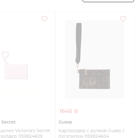
1646 ₴
s Secret
Guess
елек Victoria's Secret
Картхолдер с ручкой Guess с
тхолдер 1159824609
логотипом 1159824604