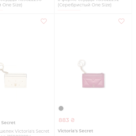
 One Size)
(Серебристый One Size)
e
One Size
Купить
Купить
883 ₴
s Secret
Victoria's Secret
елек Victoria's Secret