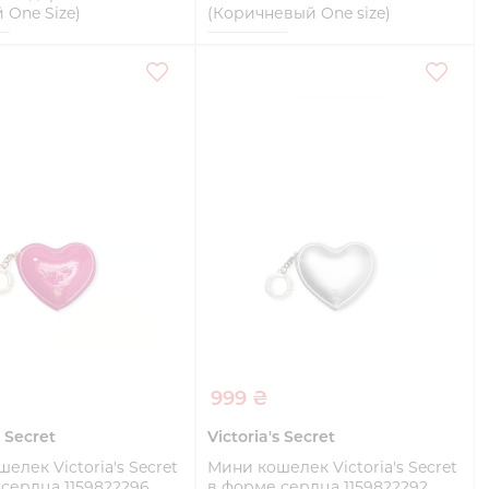
 One Size)
(Коричневый One size)
e
One size
Купить
Купить
999 ₴
s Secret
Victoria's Secret
елек Victoria's Secret
Мини кошелек Victoria's Secret
сердца 1159822296
в форме сердца 1159822292