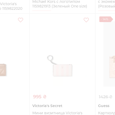
Michael Kors с логотипом
с экомех
ictoria's
1159821913 (Зеленый One size)
(Розовый
р 1159822020
 Size)
One size
One Siz
- 14%
Купить
ть
995 ₴
1426 ₴
Victoria's Secret
Guess
Мини визитница Victoria's
Картхолд