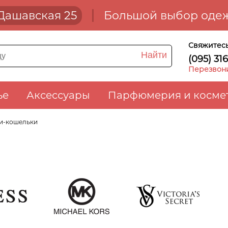
. Дашавская 25
Большой выбор одеж
Свяжитесь
Найти
(095) 31
Перезвон
ье
Аксессуары
Парфюмерия и косме
ни-кошельки
ss
Michael Kors
Victoria's Secret