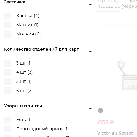
картхолдер с ш
Застежка
-
14*10,5*1 см (1)
1159822196 (Черны
8*6,5*4 см (1)
Кнопка (4)
One Size
Магнит (1)
Купи
Молния (6)
Количество отделений для карт
-
3 шт (1)
4 шт (3)
5 шт (1)
6 шт (3)
Узоры и принты
-
Есть (1)
853 ₴
Леопардовый принт (1)
Victoria's Secret