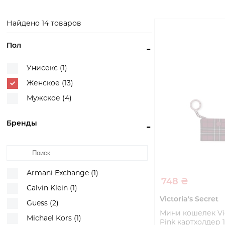
Exchange
Смотреть
Смотр
товары
това
Смотреть
Найдено 14 товаров
товары
Пол
-
Унисекс (1)
Женское (13)
Мужское (4)
Бренды
-
Armani Exchange (1)
748 ₴
Calvin Klein (1)
Victoria's Secret
Guess (2)
Мини кошелек Vict
Michael Kors (1)
Pink картхолдер 