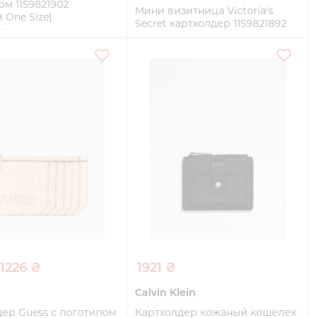
ом 1159821902
Мини визитница Victoria's
 One Size)
Secret картхолдер 1159821892
(Розовый One Size)
e
One Size
Купить
Купить
1226 ₴
1921 ₴
Calvin Klein
ер Guess с логотипом
Картхолдер кожаный кошелек