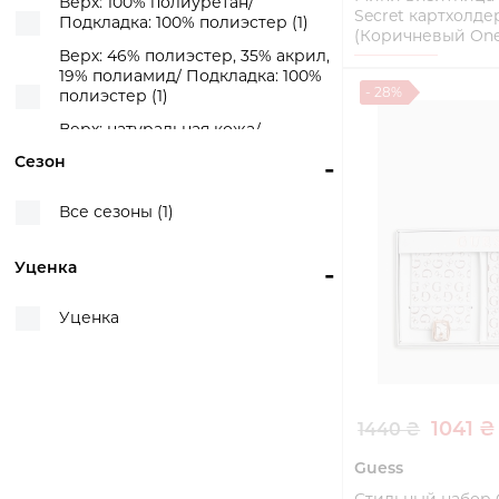
Верх: 100% полиуретан/
Secret картхолдер
Подкладка: 100% полиэстер (1)
(Коричневый One 
Верх: 46% полиэстер, 35% акрил,
One Size
19% полиамид/ Подкладка: 100%
- 28%
полиэстер (1)
Купи
Верх: натуральная кожа/
Подкладка: текстиль (1)
Сезон
-
Верх: экокожа/ Подкладка:
текстиль (5)
Все сезоны (1)
Уценка
-
Уценка
1041 ₴
1440 ₴
Guess