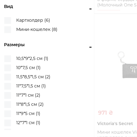
(Молочный One Si
Вид
-
Черный/Бежевый (1)
One Size
Черный/Зеленый (1)
Картхолдер (6)
Купи
Мини-кошелек (8)
Размеры
-
10,5*9*2,5 см (1)
10*7,5 см (1)
11,5*8,5*1,5 см (2)
11*7,5*1,5 см (1)
11*7*1 см (2)
11*8*1,5 см (2)
971 ₴
11*9*5 см (1)
12*7*1 см (1)
Victoria's Secret
13*8 см (1)
Мини кошелек Vict