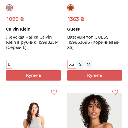
1099 ₴
1363 ₴
Calvin Klein
Guess
Женская майка Calvin
Вязаный топ GUESS
Klein в рубчик 1159982514
1159863696 (Коричневый
(Серый L)
XS)
L
XS
S
M
Купить
Купить