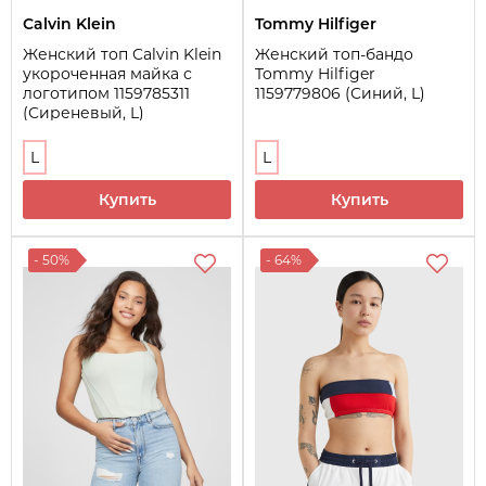
Calvin Klein
Tommy Hilfiger
Женский топ Calvin Klein
Женский топ-бандо
укороченная майка с
Tommy Hilfiger
логотипом 1159785311
1159779806 (Синий, L)
(Сиреневый, L)
L
L
Купить
Купить
- 50%
- 64%