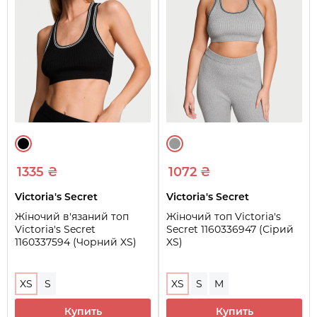
1335 ₴
1072 ₴
Victoria's Secret
Victoria's Secret
Жіночий в'язаний топ
Жіночий топ Victoria's
Victoria's Secret
Secret 1160336947 (Сірий
1160337594 (Чорний XS)
XS)
XS
S
XS
S
M
Купить
Купить