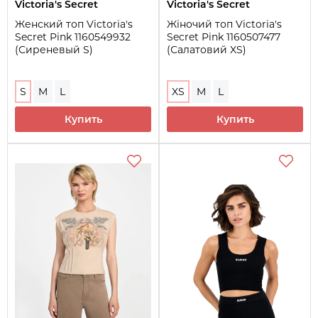
Victoria's Secret
Victoria's Secret
Женский топ Victoria's
Жіночий топ Victoria's
Secret Pink 1160549932
Secret Pink 1160507477
(Сиреневый S)
(Салатовий XS)
S
M
L
XS
M
L
Купить
Купить