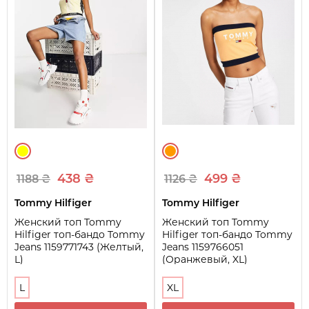
438 ₴
499 ₴
1188 ₴
1126 ₴
Tommy Hilfiger
Tommy Hilfiger
Женский топ Tommy
Женский топ Tommy
Hilfiger топ-бандо Tommy
Hilfiger топ-бандо Tommy
Jeans 1159771743 (Желтый,
Jeans 1159766051
L)
(Оранжевый, XL)
L
XL