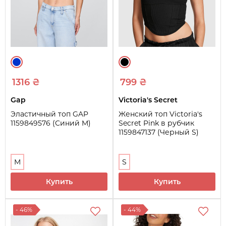
1316 ₴
799 ₴
Gap
Victoria's Secret
Эластичный топ GAP
Женский топ Victoria's
1159849576 (Синий M)
Secret Pink в рубчик
1159847137 (Черный S)
M
S
Купить
Купить
- 46%
- 44%