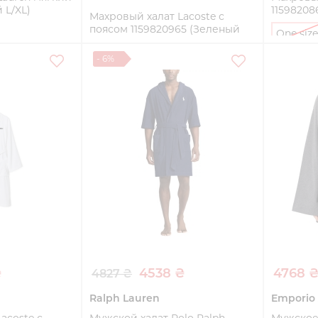
 L/XL)
11598208
Махровый халат Lacoste с
поясом 1159820965 (Зеленый
One size
S/M)
- 6%
ть
S/M
Купить
₴
4538 ₴
4768 
4827 ₴
Ralph Lauren
Emporio