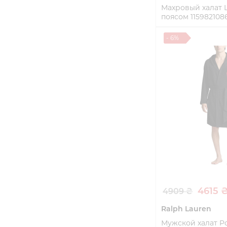
Махровый халат L
поясом 115982108
L/XL
- 6%
Купи
4615 
4909 ₴
Ralph Lauren
Мужской халат Po