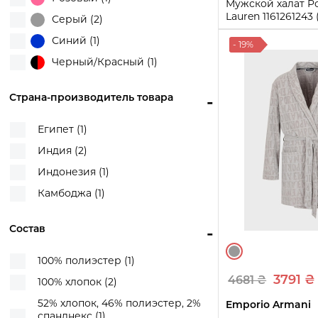
Мужской халат Po
Lauren 1161261243
Серый (2)
S/M
Синий (1)
- 19%
Черный/Красный (1)
Купи
Страна-производитель товара
-
Египет (1)
Индия (2)
Индонезия (1)
Камбоджа (1)
Состав
-
100% полиэстер (1)
3791 ₴
4681 ₴
100% хлопок (2)
52% хлопок, 46% полиэстер, 2%
Emporio Armani
спанднекс (1)