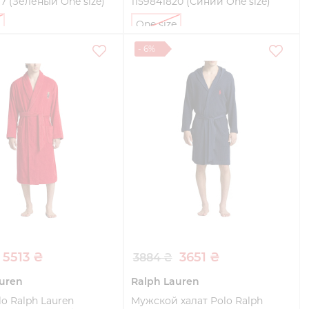
17 (Зеленый One size)
1159841820 (Синий One size)
One size
- 6%
Купить
Купить
5513 ₴
3651 ₴
3884 ₴
uren
Ralph Lauren
lo Ralph Lauren
Мужской халат Polo Ralph