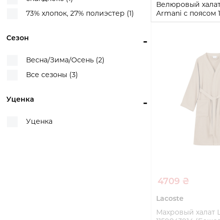
Велюровый халат
73% хлопок, 27% полиэстер (1)
Armani с поясом 
(Серый, One size)
Сезон
-
One size
Купи
Весна/Зима/Осень (2)
Все сезоны (3)
Уценка
-
Уценка
4709 ₴
Lacoste
Махровый халат L