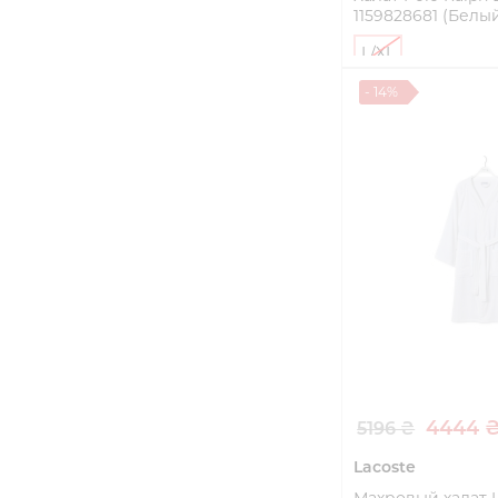
1159828681 (Белый
L/XL
- 14%
Купи
4444 
5196 ₴
Lacoste