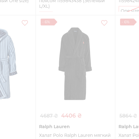
вый One size)
поясом 1159843438 (Зеленый
11598424
L/XL)
One size
L/XL
- 6%
- 6%
ть
Купить
4406 ₴
4687 ₴
5864 ₴
Ralph Lauren
Ralph La
Халат Polo Ralph Lauren мягкий
Халат Po