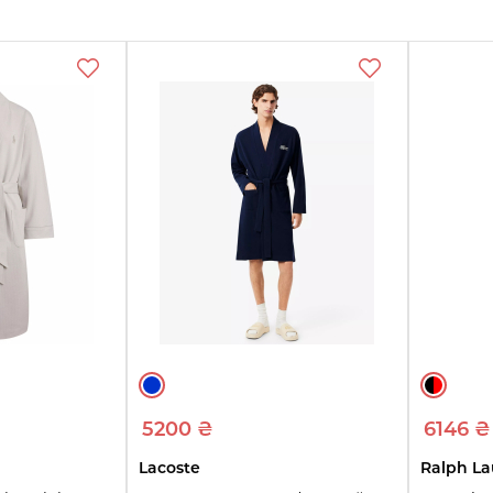
еть
ры
5200 ₴
6146 ₴
Lacoste
Ralph La