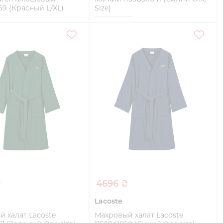
69 (Красный L/XL)
Size)
One Size
Купить
Купить
₴
4696 ₴
Lacoste
 халат Lacoste
Махровый халат Lacoste