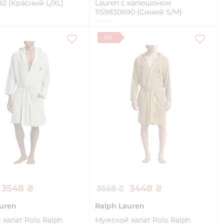
92 (Красный L/XL)
Lauren с капюшоном
1159830690 (Синий S/M)
S/M
- 6%
Купить
Купить
3548 ₴
3448 ₴
3668 ₴
uren
Ralph Lauren
халат Polo Ralph
Мужской халат Polo Ralph