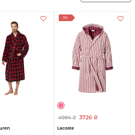
- 9%
3726 ₴
4094 ₴
uren
Lacoste