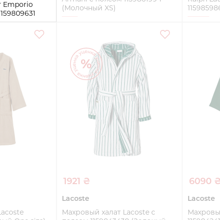
 Emporio
(Молочный XS)
11598598
1159809631
XS
L/XL
Купить
ть
1921 ₴
6090 
Lacoste
Lacoste
acoste
Махровый халат Lacoste с
Махровый