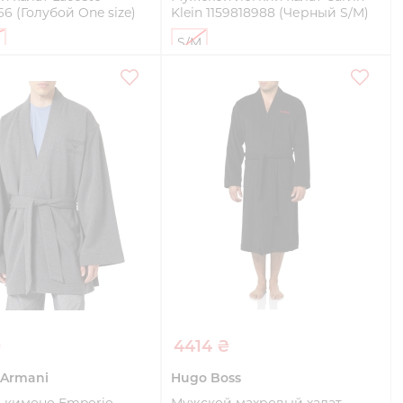
66 (Голубой One size)
Klein 1159818988 (Черный S/M)
S/M
Купить
Купить
₴
4414 ₴
 Armani
Hugo Boss