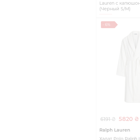
Lauren с капюшон
(Черный S/M)
S/M
- 6%
Купи
5820 ₴
6191 ₴
Ralph Lauren
Халат Polo Ralph