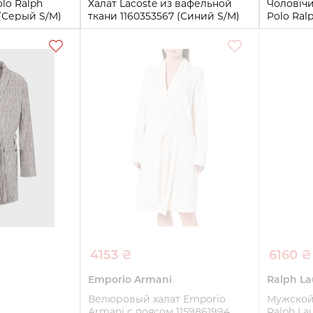
lo Ralph
Халат Lacoste из вафельной
Чоловіч
 (Серый S/M)
ткани 1160353567 (Синий S/M)
Polo Ral
1159865
S/M
L/XL
S/M)
S/M
L/
ть
Купить
4153 ₴
6160 ₴
Emporio Armani
Ralph La
Велюровый халат Emporio
Мужской 
Armani с поясом 1159861994
Ralph L