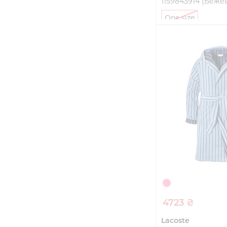
1159843914 (Беже
One size
Купи
4723 ₴
Lacoste