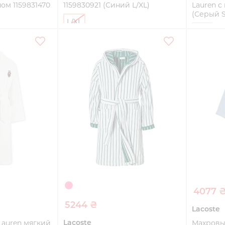
ом 1159831470
1159830921 (Синий L/XL)
Lauren с
(Серый 
L/XL
S/M
Купить
ть
4077 
5244 ₴
Lacoste
Lacoste
 Lauren мягкий
Махровый