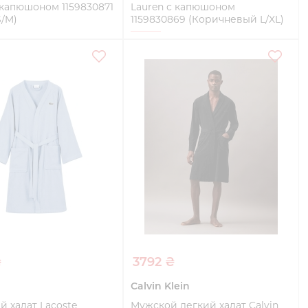
 капюшоном 1159830871
Lauren с капюшоном
S/M)
1159830869 (Коричневый L/XL)
L/XL
Купить
Купить
₴
3792 ₴
Calvin Klein
 халат Lacoste
Мужской легкий халат Calvin