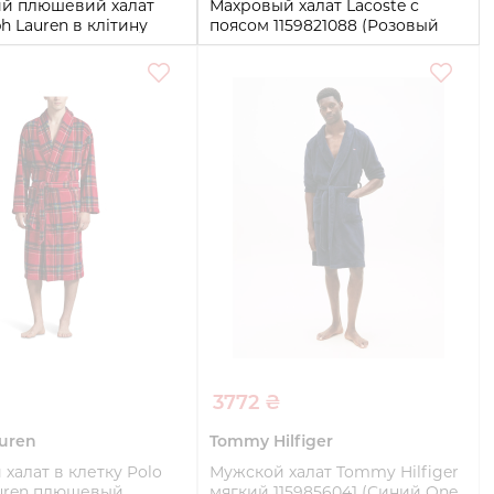
ий плюшевий халат
Махровый халат Lacoste с
ph Lauren в клітину
поясом 1159821088 (Розовый
061 (Чорний/Червоний
S/M)
S/M
XL
Купить
Купить
3772 ₴
uren
Tommy Hilfiger
халат в клетку Polo
Мужской халат Tommy Hilfiger
auren плюшевый
мягкий 1159856041 (Синий One