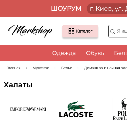
ШОУРУМ
г. Киев, ул
Каталог
Одежда
Обувь
Бел
Главная
Мужское
Белье
Домашняя и ночная од
Халаты
Emporio
Lacoste
Ralph L