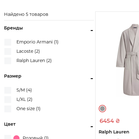
Armani
Смотреть
Смотр
товары
това
Смотреть
Найдено 5 товаров
товары
Бренды
-
Emporio Armani (1)
Lacoste (2)
Ralph Lauren (2)
Размер
-
S/M (4)
L/XL (2)
One size (1)
6454 ₴
Цвет
-
Ralph Lauren
Розовый (1)