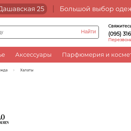
. Дашавская 25
Большой выбор одеж
Свяжитесь
Найти
(095) 31
Перезвон
ье
Аксессуары
Парфюмерия и косме
ежда
Халаты
auren