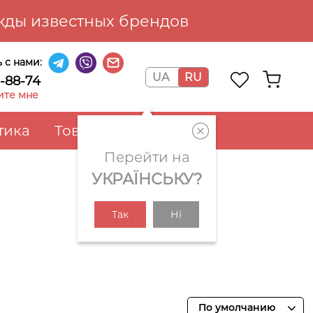
ды известных брендов
 с нами:
UA
RU
6-88-74
ите мне
тика
Товары для дома
Перейти на
УКРАЇНСЬКУ?
Так
Ні
По умолчанию