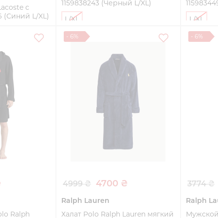
1159838243 (Черный L/XL)
11598344
acoste с
6 (Синий L/XL)
L/XL
L/XL
- 6%
- 6%
Купить
ть
₴
4700 ₴
4999 ₴
3774 ₴
Ralph Lauren
Ralph La
lo Ralph
Халат Polo Ralph Lauren мягкий
Мужской 