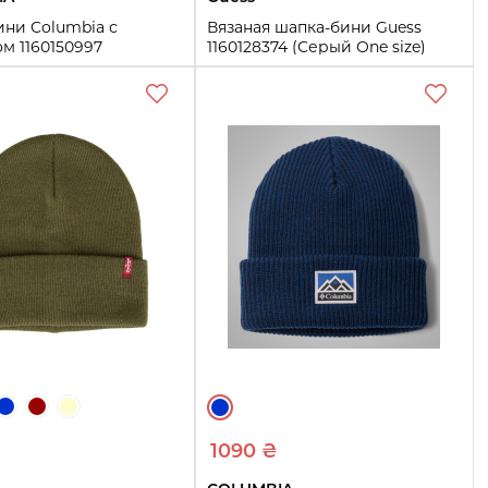
ини Columbia с
Вязаная шапка-бини Guess
м 1160150997
1160128374 (Серый One size)
 One size)
One size
Купить
Купить
1090 ₴