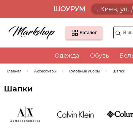
ШОУРУМ
г. Киев, ул
Каталог
Одежда
Обувь
Бел
Главная
Аксессуары
Головные уборы
Шапки
Шапки
Armani
Calvin Klein
COLUMBIA