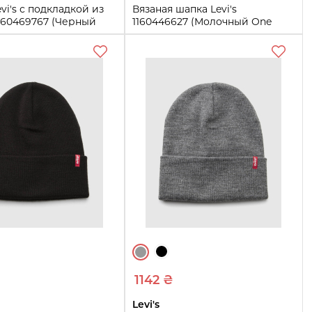
vi's с подкладкой из
Вязаная шапка Levi's
160469767 (Черный
1160446627 (Молочный One
size)
One size
Купить
Купить
1142 ₴
Levi's