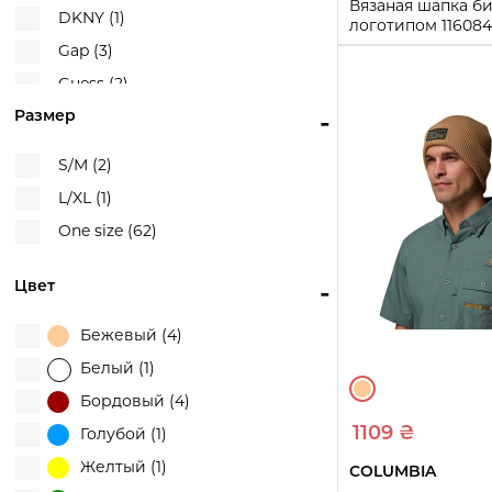
Вязаная шапка бин
DKNY (1)
логотипом 11608
(Коричневый One 
Gap (3)
One size
Guess (2)
Размер
-
Hugo Boss (1)
Купи
Karl Lagerfeld (1)
S/M (2)
Levi's (25)
L/XL (1)
Tommy Hilfiger (3)
One size (62)
UGG (1)
UNIQLO (3)
Цвет
-
Victoria's Secret (9)
Бежевый (4)
Белый (1)
Бордовый (4)
1109 ₴
Голубой (1)
Желтый (1)
COLUMBIA