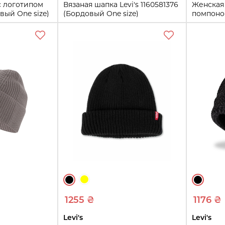
с логотипом
Вязаная шапка Levi's 1160581376
Женская
вый One size)
(Бордовый One size)
помпоно
(Молочны
One size
One size
ть
Купить
1255 ₴
1176 ₴
Levi's
Levi's