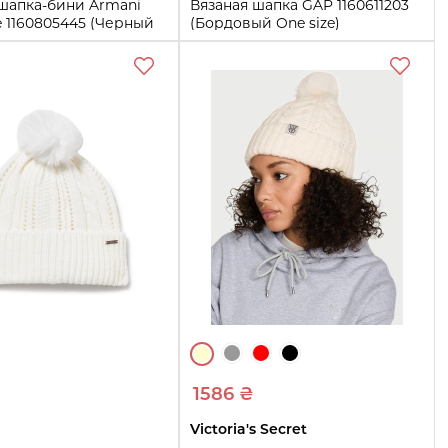
 шапка-бини Armani
Вязаная шапка GAP 1160611203
 1160805445 (Черный
(Бордовый One size)
One size
Купить
Купить
1586 ₴
Victoria's Secret