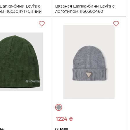
шапка-бини Levi's с
Вязаная шапка-бини Levi's с
м 1160301171 (Синий
логотипом 1160300460
(Коричневый One size)
One size
Купить
Купить
1224 ₴
IA
Guess