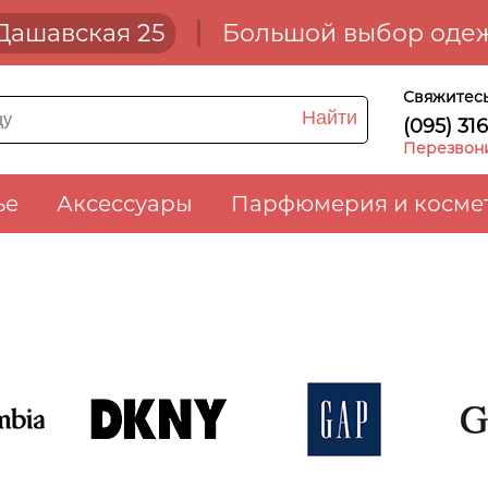
. Дашавская 25
Большой выбор одеж
Свяжитесь
Найти
(095) 31
Перезвон
ье
Аксессуары
Парфюмерия и косме
DKNY
Gap
G