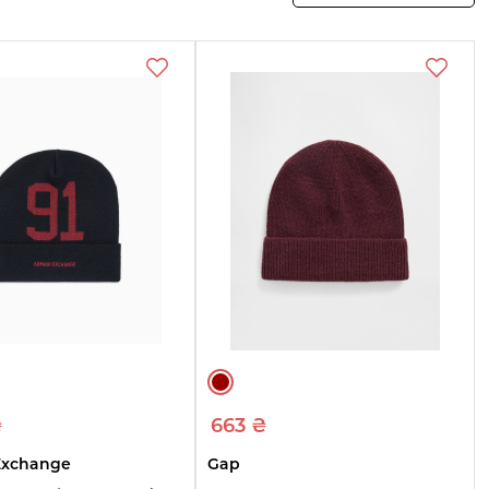
отреть
Смотреть
Смотреть
овары
товары
товары
₴
663 ₴
Exchange
Gap