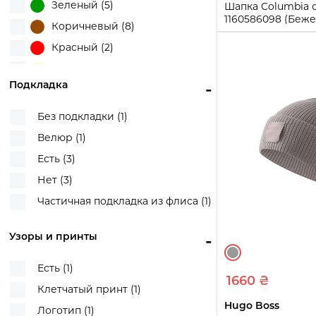
Зеленый (5)
Шапка Columbia 
1160586098 (Беже
Коричневый (8)
One size
Красный (2)
Молочный (5)
Купи
Подкладка
-
Оранжевый (2)
Розовый (2)
Без подкладки (1)
Серый (10)
Велюр (1)
Синий (6)
Есть (3)
Фиолетовый (1)
Нет (3)
Черный (12)
Частичная подкладка из флиса (1)
Черный/Серый (1)
Узоры и принты
-
Есть (1)
1660 ₴
Клетчатый принт (1)
Hugo Boss
Логотип (1)