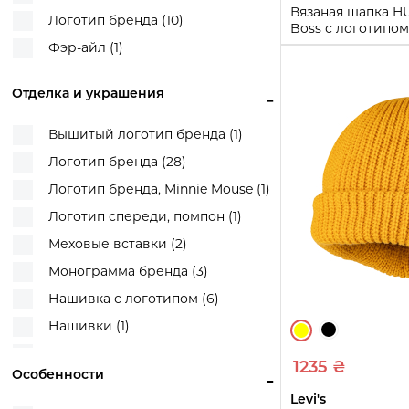
Вязаная шапка H
Логотип бренда (10)
Boss с логотипом
(Серый One size)
Фэр-айл (1)
One size
Отделка и украшения
-
Купи
Вышитый логотип бренда (1)
Логотип бренда (28)
Логотип бренда, Minnie Mouse (1)
Логотип спереди, помпон (1)
Меховые вставки (2)
Монограмма бренда (3)
Нашивка с логотипом (6)
Нашивки (1)
Помпон (1)
1235 ₴
Особенности
-
Помпон, логотип из страз (4)
Levi's