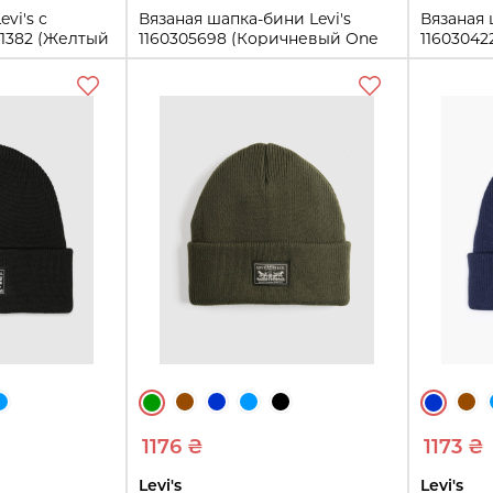
vi's с
Вязаная шапка-бини Levi's
Вязаная 
41382 (Желтый
1160305698 (Коричневый One
11603042
size)
One size
One size
ть
Купить
1176 ₴
1173 ₴
Levi's
Levi's