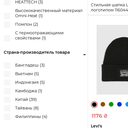
HEATTECH (3)
Стильная шапка Le
логотипом 11604
Высококачественный материал
One size)
Omni-Heat (1)
Помпон (2)
One size
С термоотражающими
Купи
свойствами (1)
Страна-производитель товара
-
Бангладеш (3)
Вьетнам (5)
Индонезия (5)
Камбоджа (1)
Китай (39)
Тайвань (8)
1176 ₴
Филиппины (4)
Levi's