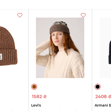
Смотреть
Смотреть
См
товары
товары
т
1582 ₴
2408 
Levi's
Armani 