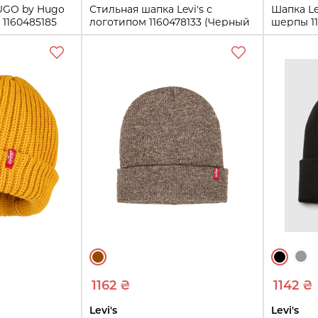
UGO by Hugo
Стильная шапка Levi's с
Шапка Le
 1160485185
логотипом 1160478133 (Черный
шерпы 1
One size)
One size)
One size
One size
ть
Купить
1162 ₴
1142 ₴
Levi's
Levi's