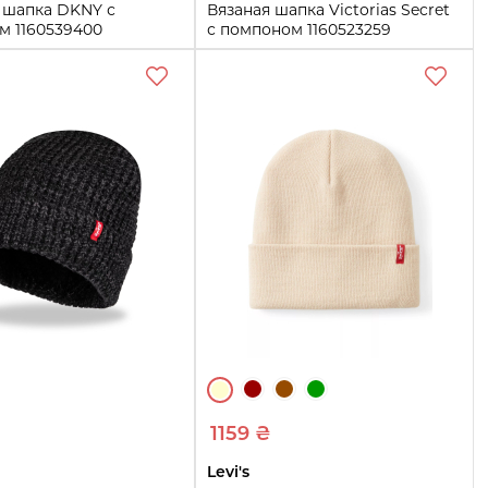
 шапка DKNY с
Вязаная шапка Victorias Secret
м 1160539400
с помпоном 1160523259
й One size)
(Молочный One size)
One size
Купить
Купить
1159 ₴
Levi's