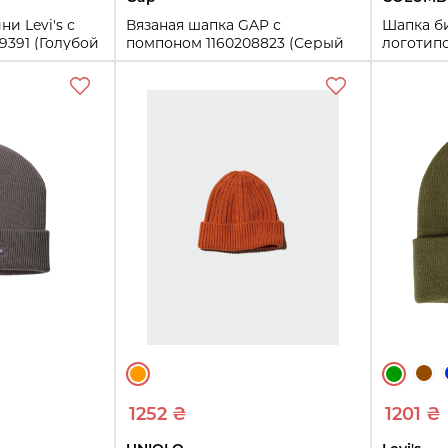
и Levi's с
Вязаная шапка GAP с
Шапка б
9391 (Голубой
помпоном 1160208823 (Серый
логотипо
One size)
(Зеленый
One size
One size
ть
Купить
1252 ₴
1201 ₴