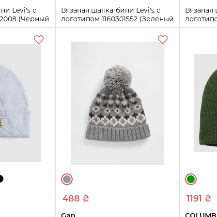
и Levi's с
Вязаная шапка-бини Levi's с
Вязаная 
02008 (Черный
логотипом 1160301552 (Зеленый
логотипо
One size)
One size)
One size
One size
ть
Купить
488 ₴
1191 ₴
Gap
COLUMB