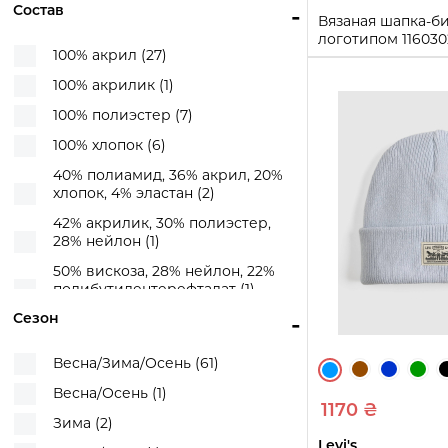
Состав
-
Вязаная шапка-бин
логотипом 11603
100% акрил (27)
One size)
100% акрилик (1)
One size
100% полиэстер (7)
Купи
100% хлопок (6)
40% полиамид, 36% акрил, 20%
хлопок, 4% эластан (2)
42% акрилик, 30% полиэстер,
28% нейлон (1)
50% вискоза, 28% нейлон, 22%
полибутилентерефталат (1)
Сезон
-
50% полиэстер, 50% акрил (1)
50% шерсть, 50% полиамид (1)
Весна/Зима/Осень (61)
53% полиэстер, 47% акрил (1)
Весна/Осень (1)
1170 ₴
54% полиэстер, 20% нейлон, 20%
Зима (2)
акрилик, 6% шерсть (1)
Levi's