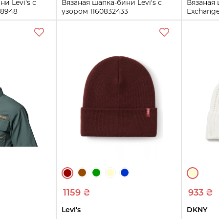
и Levi's с
Вязаная шапка-бини Levi's с
Вязаная
48948
узором 1160832433
Exchange
size)
(Коричневый One size)
One size)
One size
One size
ть
Купить
1159 ₴
933 ₴
Levi's
DKNY