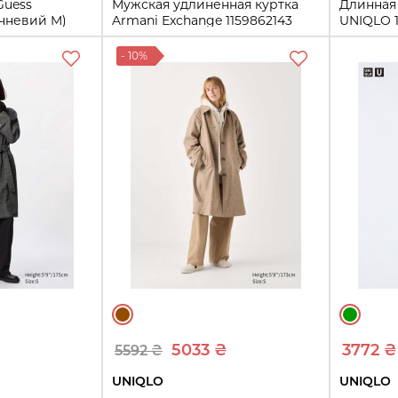
Guess
Мужская удлиненная куртка
Длинная
ичневий M)
Armani Exchange 1159862143
UNIQLO 1
(Синий XL)
S
XL
- 10%
XL
ть
Купить
5033 ₴
3772 ₴
5592 ₴
UNIQLO
UNIQLO