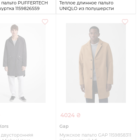
 пальто PUFFERTECH
Теплое длинное пальто
уртка 1159826559
UNIQLO из полушерсти
 S)
1159802864 (Коричневый, XXL)
XXL
Купить
Купить
₴
4024 ₴
Kors
Gap
 двусторонняя
Мужское пальто GAP 1159858311