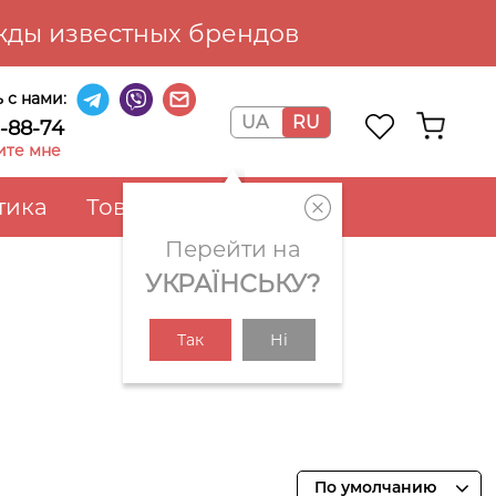
ды известных брендов
 с нами:
UA
RU
6-88-74
ите мне
тика
Товары для дома
Перейти на
УКРАЇНСЬКУ?
Так
Ні
По умолчанию