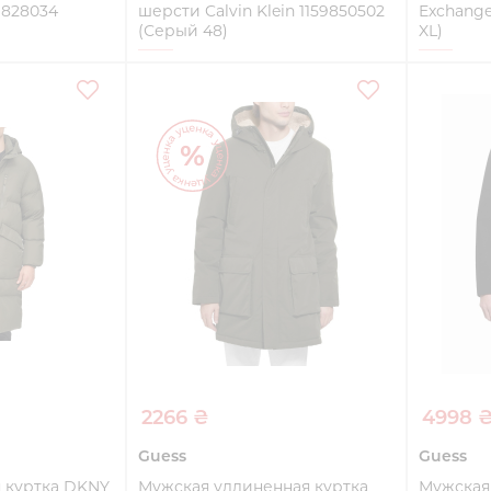
9828034
шерсти Calvin Klein 1159850502
Exchange
(Серый 48)
XL)
48
XL
ть
Купить
2266 ₴
4998 
Guess
Guess
 куртка DKNY
Мужская удлиненная куртка
Мужская