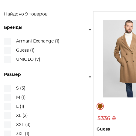
Exchange
Смотреть
Смотр
товары
това
Смотреть
Найдено 9 товаров
товары
Бренды
-
Armani Exchange (1)
Guess (1)
UNIQLO (7)
Размер
-
S (3)
M (1)
L (1)
XL (2)
5336 ₴
XXL (3)
Guess
3XL (1)