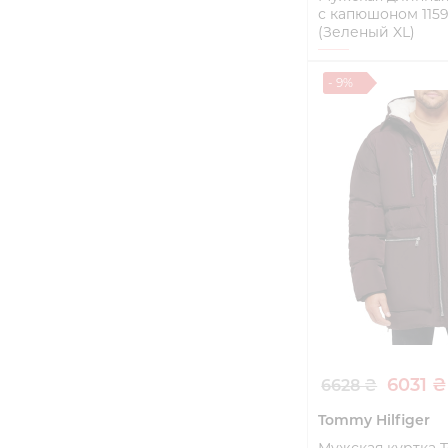
с капюшоном 115
(Зеленый XL)
XL
- 9%
Купи
6031 ₴
6628 ₴
Tommy Hilfiger