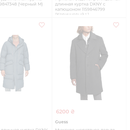
59847348 (Черный M)
длинная куртка DKNY с
капюшоном 1159846799
(Коричневый L)
L
Купить
Купить
₴
6200 ₴
Guess