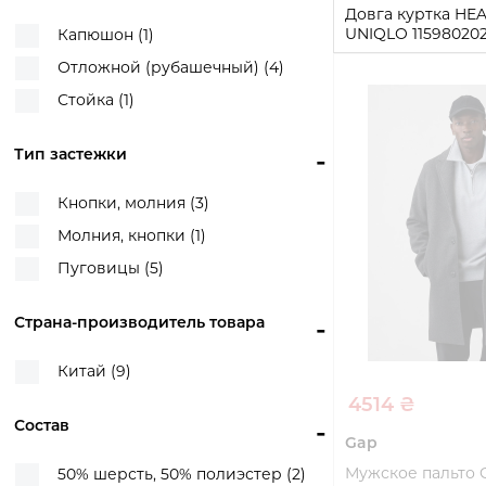
Довга куртка HE
UNIQLO 1159802021
Капюшон (1)
Отложной (рубашечный) (4)
L
Стойка (1)
Купи
Тип застежки
-
Кнопки, молния (3)
Молния, кнопки (1)
Пуговицы (5)
Страна-производитель товара
-
Китай (9)
4514 ₴
Состав
-
Gap
Мужское пальто 
50% шерсть, 50% полиэстер (2)