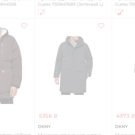
9844598
Guess 1159847689 (Зеленый L)
Guess 11
L
M
Купить
ть
5356 ₴
4973 
DKNY
DKNY