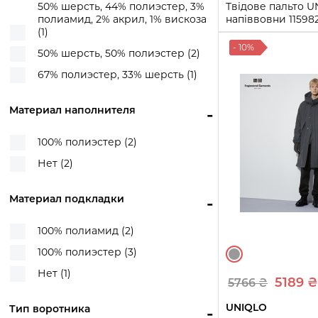
50% шерсть, 44% полиэстер, 3%
Твідове пальто U
полиамид, 2% акрил, 1% вискоза
напіввовни 11598
(1)
S)
- 10%
50% шерсть, 50% полиэстер (2)
S
XXL
67% полиэстер, 33% шерсть (1)
Купи
Материал наполнителя
-
100% полиэстер (2)
Нет (2)
Материал подкладки
-
100% полиамид (2)
100% полиэстер (3)
Нет (1)
5189 
5766 ₴
UNIQLO
Тип воротника
-