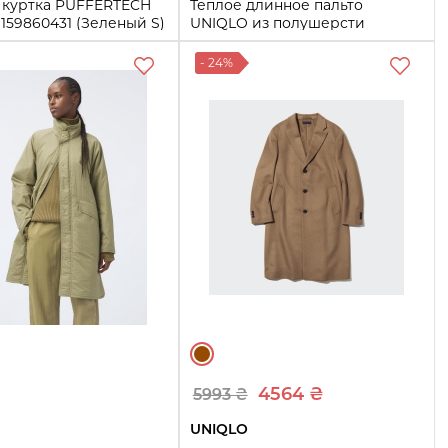
 куртка PUFFERTECH
Теплое длинное пальто
159860431 (Зеленый S)
UNIQLO из полушерсти
1159831223 (Коричневый 3XL)
- 24%
3XL
Купить
Купить
4564 ₴
5993 ₴
UNIQLO