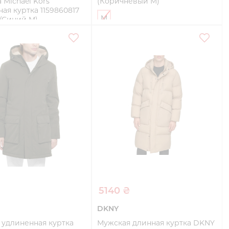
 Michael Kors
(Коричневый M)
ая куртка 1159860817
M
/Синий M)
Купить
Купить
₴
5140 ₴
DKNY
 удлиненная куртка
Мужская длинная куртка DKNY