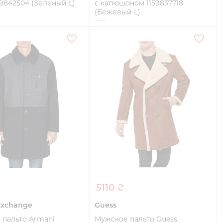
59842504 (Зеленый L)
с капюшоном 1159837718
(Бежевый L)
L
Купить
Купить
₴
5110 ₴
Exchange
Guess
 пальто Armani
Мужское пальто Guess