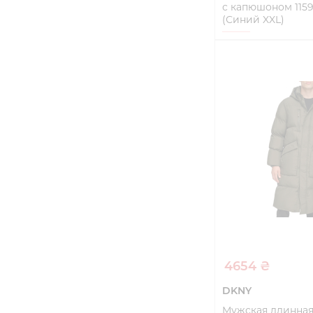
с капюшоном 115
(Синий XXL)
XXL
Купи
4654 ₴
DKNY
Мужская длинная