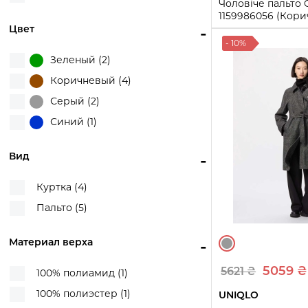
Чоловіче пальто 
1159986056 (Кор
Цвет
-
M
- 10%
Зеленый (2)
Купи
Коричневый (4)
Серый (2)
Синий (1)
Вид
-
Куртка (4)
Пальто (5)
Материал верха
-
5059 ₴
5621 ₴
100% полиамид (1)
100% полиэстер (1)
UNIQLO