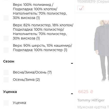
1159858319 (Серы
Верх: 100% полиамид /
Подкладка: 100% хлопок/
M
Наполнитель: 70% полиэстер,
30% вискоза (1)
Купи
Верх: 82% полиэстер, 18% хлопок/
Подкладка: 100% полиэстер/
Наполнитель: 70% полиэстер,
30% вискоза (1)
Верх: 90% шерсть, 10% кашемир/
Подкладка: 100% полиэстер (1)
Сезон
-
Весна/Зима/Осень (7)
Осень/Зима (2)
6625 ₴
Уценка
-
Tommy Hilfiger
Уценка
Мужская куртка T