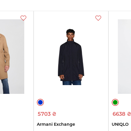
еть
ры
5703 ₴
6638 
Armani Exchange
UNIQLO