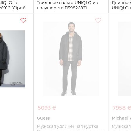
NIQLO із
Твидовое пальто UNIQLO из
Длинное
26916 (Сірий
полушерсти 1159826821
UNIQLO к
(Коричневый XXL)
(Зеленый
XXL
S
ть
Купить
5093 ₴
7958 
₴
Guess
Michael 
Мужская удлиненная куртка
Мужская