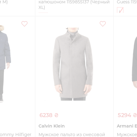
й M)
капюшоном 1159855137 (Черный
Guess 11
XL)
L
XL
ть
Купить
6238 ₴
5294 
Calvin Klein
Armani 
ommy Hilfiger
Мужское пальто из смесовой
Мужское