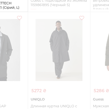
Guess с подкладкой из экомеха
ветровка
ATTECH
1159861895 (Черный S)
удлиненн
 (Сірий, L)
(Черный
S
M
Купить
ть
5272 ₴
5286 
UNIQLO
Guess
GAP
Длинная куртка UNIQLO с
Мужская