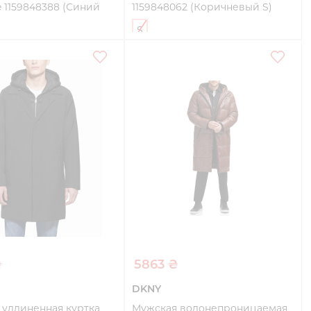
 1159848388 (Синий
1159848062 (Коричневый S)
S
Купить
Купить
₴
5863 ₴
DKNY
 удлиненная куртка
Мужская водонепроницаемая