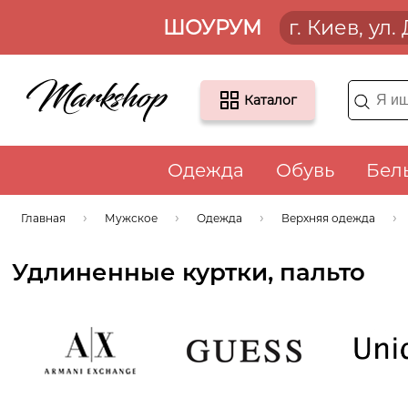
ШОУРУМ
г. Киев, ул
Каталог
Одежда
Обувь
Бел
Главная
Мужское
Одежда
Верхняя одежда
Удлиненные куртки, пальто
Armani
Guess
UNI