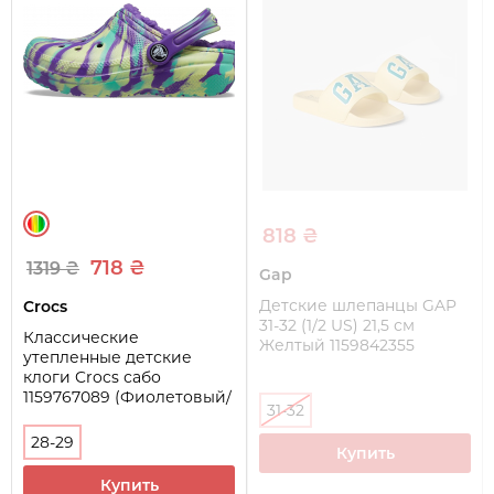
818 ₴
718 ₴
1319 ₴
Gap
Детские шлепанцы GAP
Crocs
31-32 (1/2 US) 21,5 см
Классические
Желтый 1159842355
утепленные детские
клоги Crocs сабо
1159767089 (Фиолетовый/
31-32
Желтый, 28-29)
28-29
Купить
Купить