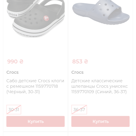
990 ₴
853 ₴
Crocs
Crocs
Сабо детские Crocs клоги
Детские классические
с ремешком 1159770718
шлепанцы Crocs унисекс
(Черный, 30-31)
1159770109 (Синий, 36-37)
30-31
36-37
Купить
Купить