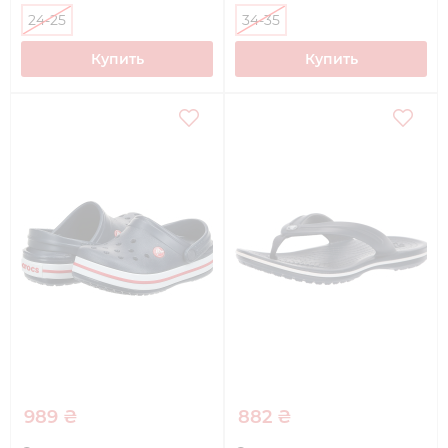
24-25
34-35
Купить
Купить
989 ₴
882 ₴