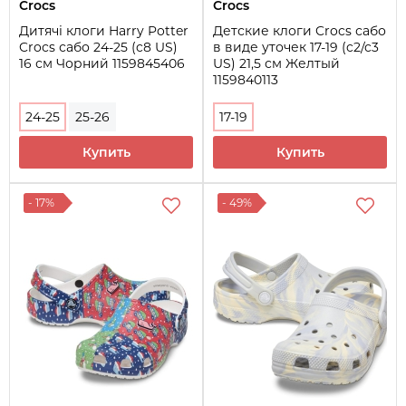
Crocs
Crocs
Дитячі клоги Harry Potter
Детские клоги Crocs сабо
Crocs сабо 24-25 (c8 US)
в виде уточек 17-19 (c2/c3
16 см Чорний 1159845406
US) 21,5 см Желтый
1159840113
24-25
25-26
17-19
Купить
Купить
- 17%
- 49%