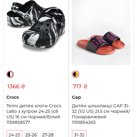
1366 ₴
717 ₴
Crocs
Gap
Теплі дитячі клоги Crocs
Дитячі шльопанці GAP 31-
сабо з хутром 24-25 (с8
32 (1/2 US) 21,5 см Чорний/
US) 16 см Чорний/Білий
Помаранчевий
1159858577
1159854265
24-25
25-26
27-28
31-32