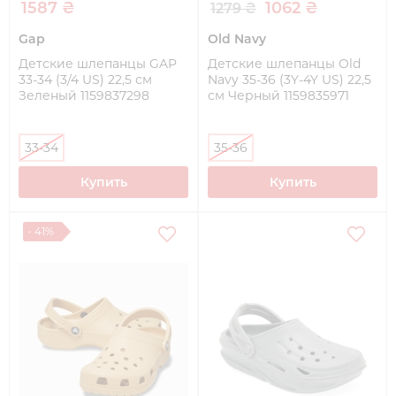
1587 ₴
1062 ₴
1279 ₴
Gap
Old Navy
Детские шлепанцы GAP
Детские шлепанцы Old
33-34 (3/4 US) 22,5 см
Navy 35-36 (3Y-4Y US) 22,5
Зеленый 1159837298
см Черный 1159835971
33-34
35-36
Купить
Купить
- 41%