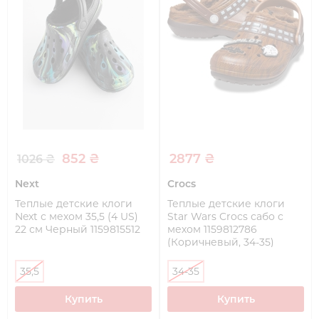
852 ₴
2877 ₴
1026 ₴
Next
Crocs
Теплые детские клоги
Теплые детские клоги
Next с мехом 35,5 (4 US)
Star Wars Crocs сабо с
22 см Черный 1159815512
мехом 1159812786
(Коричневый, 34-35)
35,5
34-35
Купить
Купить