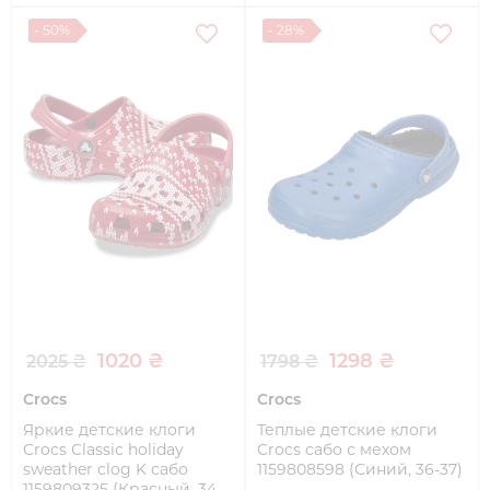
- 50%
- 28%
1020 ₴
1298 ₴
2025 ₴
1798 ₴
Crocs
Crocs
Яркие детские клоги
Теплые детские клоги
Crocs Classic holiday
Crocs сабо с мехом
sweather clog K сабо
1159808598 (Синий, 36-37)
1159809325 (Красный, 34-