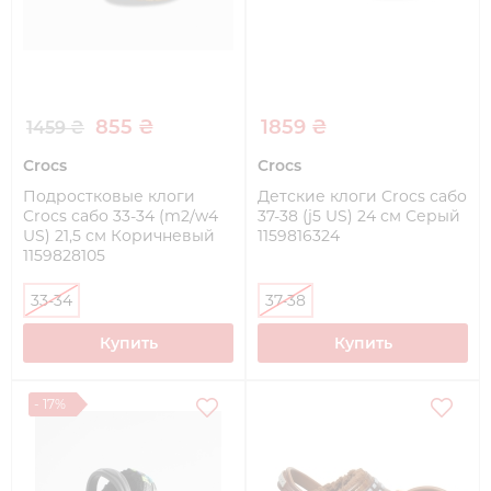
855 ₴
1859 ₴
1459 ₴
Crocs
Crocs
Подростковые клоги
Детские клоги Crocs сабо
Crocs сабо 33-34 (m2/w4
37-38 (j5 US) 24 см Серый
US) 21,5 см Коричневый
1159816324
1159828105
33-34
37-38
Купить
Купить
- 17%