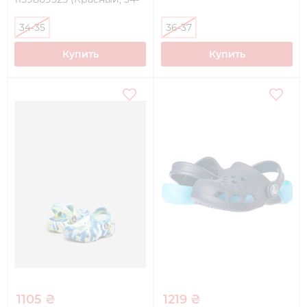
35)
34-35
36-37
Купить
Купить
1105 ₴
1219 ₴