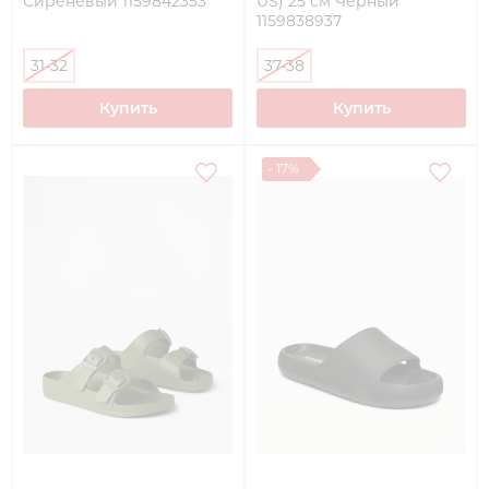
Сиреневый 1159842353
US) 25 см Черный
1159838937
31-32
37-38
Купить
Купить
- 17%