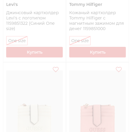
Levi's
Tommy Hilfiger
Джинсовый картхолдер
Кожаный картхолдер
Levi's с логотипом
Tommy Hilfiger с
1159851322 (Синий One
магнитным зажимом для
size)
денег 1159851000
(Черный/Синий One size)
One size
One size
Купить
Купить