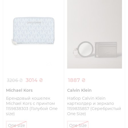
3014 ₴
1887 ₴
3206 ₴
Michael Kors
Calvin Klein
Брендовый кошелек
Набор Calvin Klein
Michael Kors с принтом
картхолдер и зеркало
1159838303 (Голубой One
1159835857 (Серебристый
size)
One Size)
One size
One Size