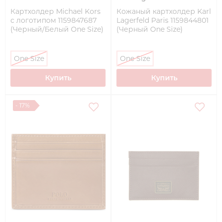
Картхолдер Michael Kors
Кожаный картхолдер Karl
с логотипом 1159847687
Lagerfeld Paris 1159844801
(Черный/Белый One Size)
(Черный One Size)
One Size
One Size
Купить
Купить
- 17%