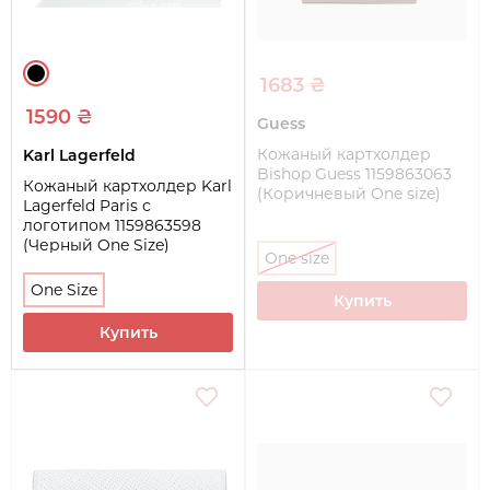
1683 ₴
1590 ₴
Guess
Кожаный картхолдер
Karl Lagerfeld
Bishop Guess 1159863063
Кожаный картхолдер Karl
(Коричневый One size)
Lagerfeld Paris с
логотипом 1159863598
(Черный One Size)
One size
One Size
Купить
Купить