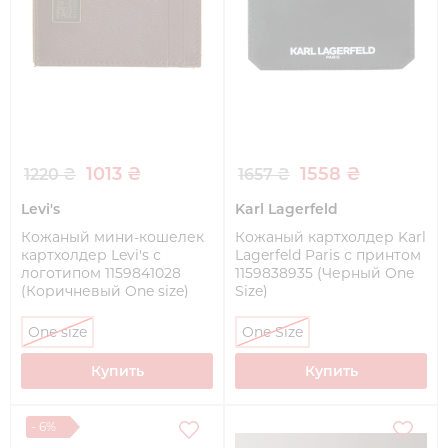
1013 ₴
1558 ₴
1220 ₴
1657 ₴
Levi's
Karl Lagerfeld
Кожаный мини-кошелек
Кожаный картхолдер Karl
картхолдер Levi's с
Lagerfeld Paris с принтом
логотипом 1159841028
1159838935 (Черный One
(Коричневый One size)
Size)
One size
One Size
Купить
Купить
- 6%