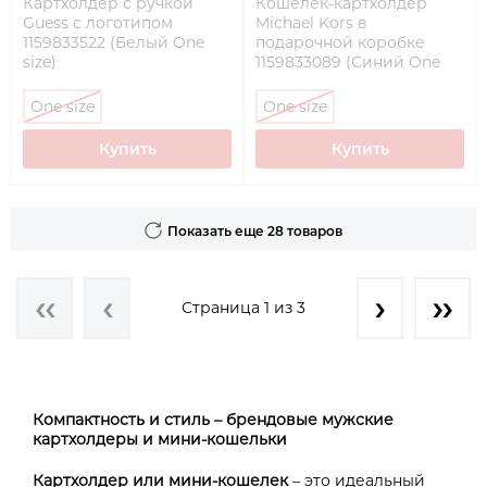
Картхолдер с ручкой
Кошелек-картхолдер
Guess с логотипом
Michael Kors в
1159833522 (Белый One
подарочной коробке
size)
1159833089 (Синий One
size)
One size
One size
Купить
Купить
Показать еще 28 товаров
Страница 1 из 3
Компактность и стиль – брендовые мужские
картхолдеры и мини-кошельки
Картхолдер или мини-кошелек
– это идеальный