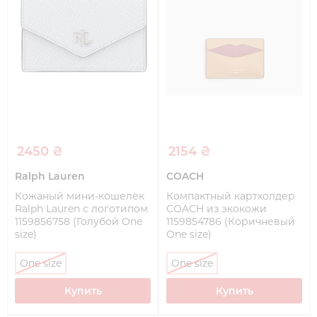
2450 ₴
2154 ₴
Ralph Lauren
COACH
Кожаный мини-кошелек
Компактный картхолдер
Ralph Lauren с логотипом
COACH из экокожи
1159856758 (Голубой One
1159854786 (Коричневый
size)
One size)
One size
One size
Купить
Купить