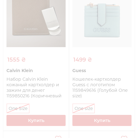
1555 ₴
1499 ₴
Calvin Klein
Guess
Набор Calvin Klein
Кошелек-картхолдер
кожаный картхолдер и
Guess с логотипом
зажим для денег
1159849616 (Голубой One
1159850216 (Коричневый
size)
One Size)
One Size
One size
Купить
Купить