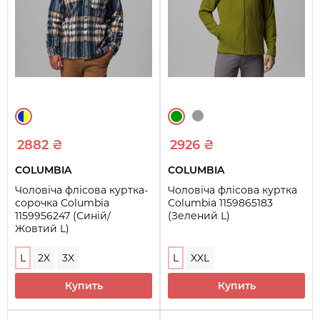
2882 ₴
2926 ₴
COLUMBIA
COLUMBIA
Чоловіча флісова куртка-
Чоловіча флісова куртка
сорочка Columbia
Columbia 1159865183
1159956247 (Синій/
(Зелений L)
Жовтий L)
L
2X
3X
L
XXL
Купить
Купить