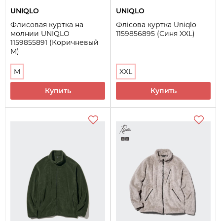
UNIQLO
UNIQLO
Флисовая куртка на
Флісова куртка Uniqlo
молнии UNIQLO
1159856895 (Синя XXL)
1159855891 (Коричневый
M)
M
XXL
Купить
Купить