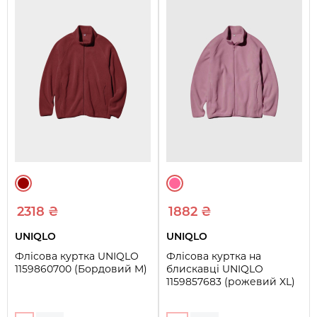
2318 ₴
1882 ₴
UNIQLO
UNIQLO
Флісова куртка UNIQLO
Флісова куртка на
1159860700 (Бордовий M)
блискавці UNIQLO
1159857683 (рожевий XL)