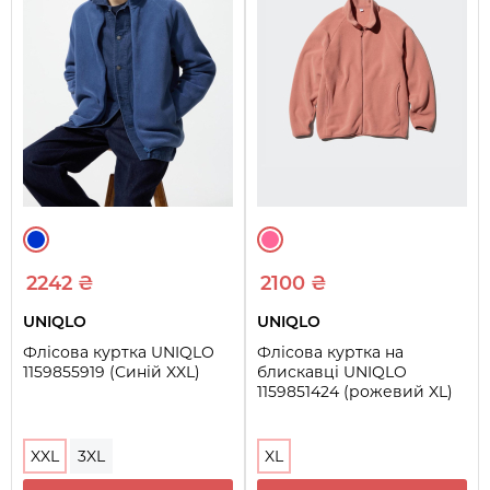
2242 ₴
2100 ₴
UNIQLO
UNIQLO
Флісова куртка UNIQLO
Флісова куртка на
1159855919 (Синій XXL)
блискавці UNIQLO
1159851424 (рожевий XL)
XXL
3XL
XL