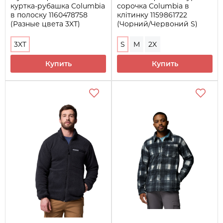
куртка-рубашка Columbia
сорочка Columbia в
в полоску 1160478758
клітинку 1159861722
(Разные цвета 3XT)
(Чорний/Червоний S)
3XT
S
M
2X
Купить
Купить