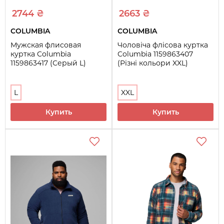
2744 ₴
2663 ₴
COLUMBIA
COLUMBIA
Мужская флисовая
Чоловіча флісова куртка
куртка Columbia
Columbia 1159863407
1159863417 (Серый L)
(Різні кольори XXL)
L
XXL
Купить
Купить