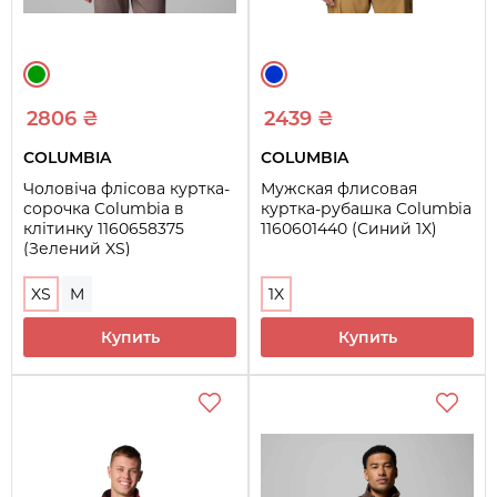
2806 ₴
2439 ₴
COLUMBIA
COLUMBIA
Чоловіча флісова куртка-
Мужская флисовая
сорочка Columbia в
куртка-рубашка Columbia
клітинку 1160658375
1160601440 (Синий 1X)
(Зелений XS)
XS
M
1X
Купить
Купить