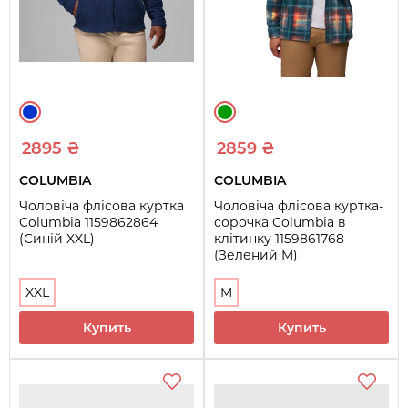
2895 ₴
2859 ₴
COLUMBIA
COLUMBIA
Чоловіча флісова куртка
Чоловіча флісова куртка-
Columbia 1159862864
сорочка Columbia в
(Синій XXL)
клітинку 1159861768
(Зелений M)
XXL
M
Купить
Купить