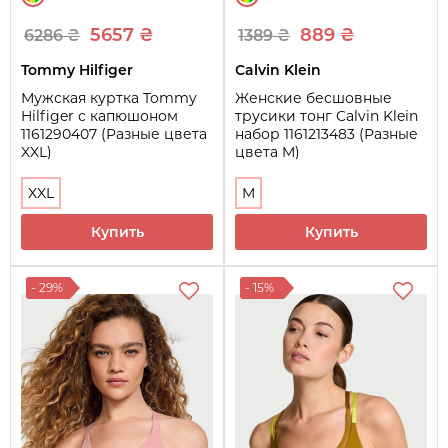
5657 ₴
889 ₴
6286 ₴
1389 ₴
Tommy Hilfiger
Calvin Klein
Мужская куртка Tommy
Женские бесшовные
Hilfiger с капюшоном
трусики тонг Calvin Klein
1161290407 (Разные цвета
набор 1161213483 (Разные
XXL)
цвета M)
XXL
M
Купить
Купить
- 29%
- 15%