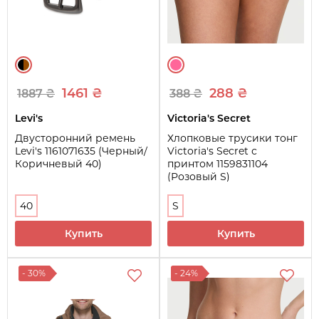
1461 ₴
288 ₴
1887 ₴
388 ₴
Levi's
Victoria's Secret
Двусторонний ремень
Хлопковые трусики тонг
Levi's 1161071635 (Черный/
Victoria's Secret с
Коричневый 40)
принтом 1159831104
(Розовый S)
40
S
Купить
Купить
- 30%
- 24%