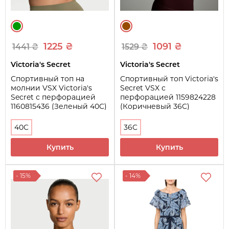
1225 ₴
1091 ₴
1441 ₴
1529 ₴
Victoria's Secret
Victoria's Secret
Спортивный топ на
Спортивный топ Victoria's
молнии VSX Victoria's
Secret VSX с
Secret с перфорацией
перфорацией 1159824228
1160815436 (Зеленый 40C)
(Коричневый 36C)
40C
36C
Купить
Купить
- 15%
- 14%