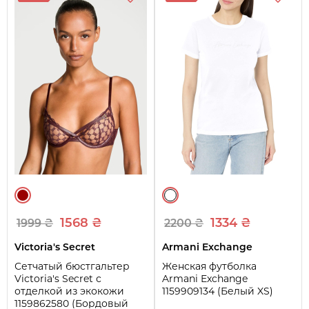
1568 ₴
1334 ₴
1999 ₴
2200 ₴
Victoria's Secret
Armani Exchange
Сетчатый бюстгальтер
Женская футболка
Victoria's Secret с
Armani Exchange
отделкой из экокожи
1159909134 (Белый XS)
1159862580 (Бордовый