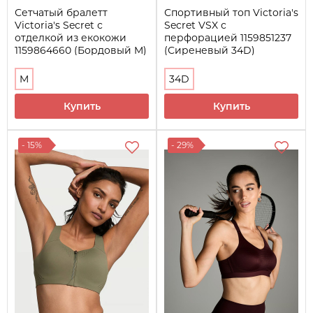
Сетчатый бралетт
Спортивный топ Victoria's
Victoria's Secret с
Secret VSX с
отделкой из екокожи
перфорацией 1159851237
1159864660 (Бордовый M)
(Сиреневый 34D)
M
34D
Купить
Купить
- 15%
- 29%