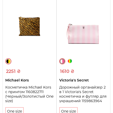
2251 ₴
1610 ₴
Michael Kors
Victoria's Secret
Косметичка Michael Kors
Дорожный органайзер 2
с принтом 1160822711
в 1 Victoria's Secret
(Черный/Золотистый One
косметичка и футляр для
size)
украшений 1159863964
(Белый/Розовый One size)
One size
One size