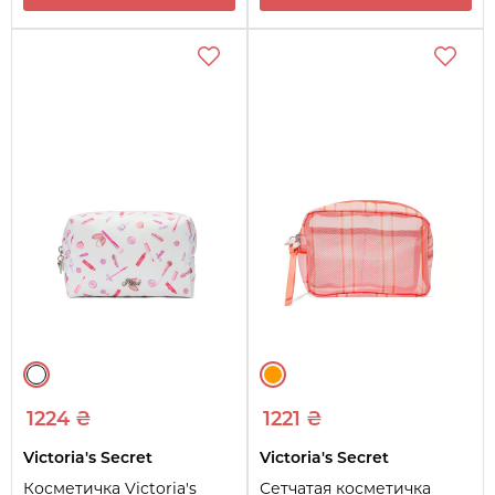
1224 ₴
1221 ₴
Victoria's Secret
Victoria's Secret
Косметичка Victoria's
Сетчатая косметичка