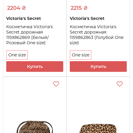
2204 ₴
2215 ₴
Victoria's Secret
Victoria's Secret
Косметичка Victoria's
Косметичка Victoria's
Secret дорожная
Secret дорожная
1159862869 (Белый/
1159862863 (Голубой One
Розовый One size)
size)
One size
One size
Купить
Купить