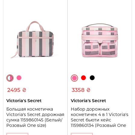
2495 ₴
3358 ₴
Victoria's Secret
Victoria's Secret
Большая косметичка
Набор дорожных
Victoria's Secret дорожная
косметичек 4 в 1 Victoria's
сумка 1159860145 (Белый/
Secret бьюти кейс
Розовый One size)
1159860134 (Розовый One
size)