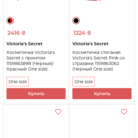
2416 ₴
1224 ₴
Victoria's Secret
Victoria's Secret
Косметичка Victoria's
Косметичка стеганая
Secret с принтом
Victoria's Secret Pink со
1159863898 (Черный/
стразами 1159863062
Красный One size)
(Черный One size)
One size
One size
Купить
Купить