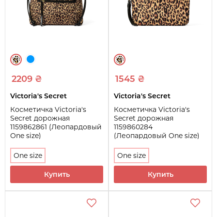
2209 ₴
1545 ₴
Victoria's Secret
Victoria's Secret
Косметичка Victoria's
Косметичка Victoria's
Secret дорожная
Secret дорожная
1159862861 (Леопардовый
1159860284
One size)
(Леопардовый One size)
One size
One size
Купить
Купить