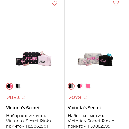
2083 ₴
2078 ₴
Victoria's Secret
Victoria's Secret
Набор косметичек
Набор косметичек
Victoria's Secret Pink с
Victoria's Secret Pink с
принтом 1159862901
принтом 1159862899