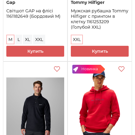
Gap
Tommy Hilfiger
Світшот GAP на флісі
Мужская рубашка Tommy
1161182649 (Бордовий M)
Hilfiger с принтом в
клетку 1161253209
(Голубой XXL)
M
L
XL
XXL
XXL
Купить
Купить
Новинка