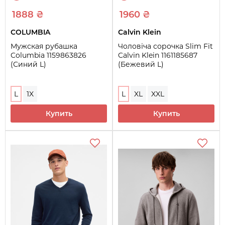
1888 ₴
1960 ₴
COLUMBIA
Calvin Klein
Мужская рубашка
Чоловіча сорочка Slim Fit
Columbia 1159863826
Calvin Klein 1161185687
(Синий L)
(Бежевий L)
L
1X
L
XL
XXL
Купить
Купить