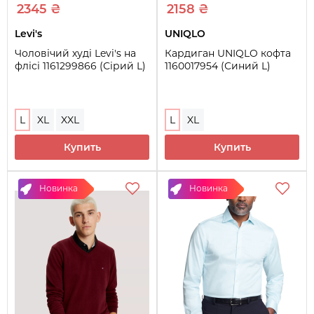
2345 ₴
2158 ₴
Levi's
UNIQLO
Чоловічий худі Levi's на
Кардиган UNIQLO кофта
флісі 1161299866 (Сірий L)
1160017954 (Синий L)
L
XL
XXL
L
XL
Купить
Купить
Новинка
Новинка