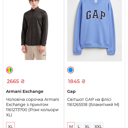
2665 ₴
1845 ₴
Armani Exchange
Gap
Чоловіча сорочка Armani
Світшот GAP на флісі
Exchange з принтом
1161265518 (Блакитний M)
1161273700 (Різні кольори
XL)
XL
M
L
XL
XXL