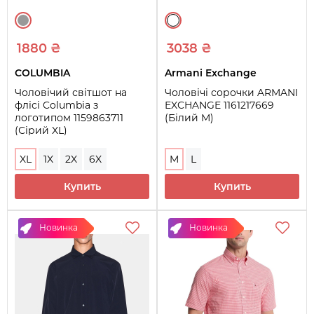
1880 ₴
3038 ₴
COLUMBIA
Armani Exchange
Чоловічий світшот на
Чоловічі сорочки ARMANI
флісі Columbia з
EXCHANGE 1161217669
логотипом 1159863711
(Білий M)
(Сірий XL)
XL
1X
2X
6X
M
L
Купить
Купить
Новинка
Новинка