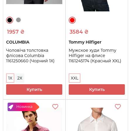
1957 ₴
3584 ₴
COLUMBIA
Tommy Hilfiger
Чоловіча толстовка
Мужское худи Tommy
флісова Columbia
Hilfiger на флисе
1161250660 (Чорний 1X)
1161245174 (Красный XXL)
1X
2X
XXL
Купить
Купить
Новинка