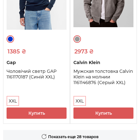
1385 ₴
2973 ₴
Gap
Calvin Klein
Чоловічий светр GAP
Мужская толстовка Calvin
1161170187 (Синій XXL)
Klein на молнии
1161146876 (Серый XXL)
XXL
XXL
Купить
Купить
Показать еще 28 товаров