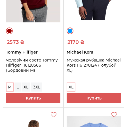
2573 ₴
2170 ₴
Tommy Hilfiger
Michael Kors
Чоловічий светр Tommy
Мужская рубашка Michael
Hilfiger 1161285661
Kors 1161278124 (Голубой
(Бордовий M)
XL)
M
L
XL
3XL
XL
Купить
Купить