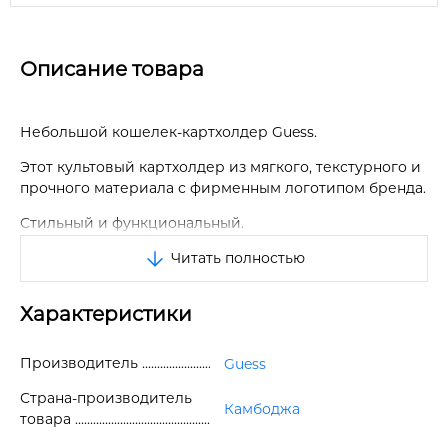
Описание товара
Небольшой кошелек-картхолдер Guess.
Этот культовый картхолдер из мягкого, текстурного и
прочного материала с фирменным логотипом бренда.
Стильный и функциональный.
Читать полностью
Если вы ищете модный картхолдер, в который
поместится все, что вам нужно, обратите внимание на
данный мини кошелек-картхолдер.
Характеристики
Картхолдер имеет одно отделение для купюр, одно
отделение на молнии для монет и 9 отделений для
Производитель
Guess
кредитных карт.
Страна-производитель
Камбоджа
Застегивается на кнопку. Спереди логотип бренда.
товара
Размер: 10 * 9 * 2 см.