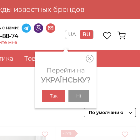
ды известных брендов
 с нами:
UA
RU
6-88-74
ите мне
тика
Товары для дома
Перейти на
УКРАЇНСЬКУ?
Так
Ні
По умолчанию
- 17%