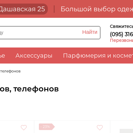
. Дашавская 25
Большой выбор одеж
Свяжитесь
Найти
(095) 31
Перезвон
ье
Аксессуары
Парфюмерия и косме
, телефонов
ов, телефонов
- 23%