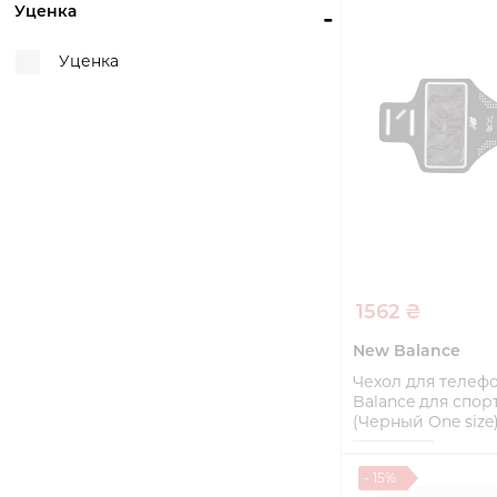
Уценка
-
Уценка
1562 ₴
New Balance
Чехол для телеф
Balance для спорт
(Черный One size
One size
- 15%