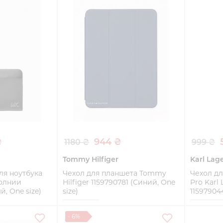
ть
Купить
₴
944 ₴
1180 ₴
999 ₴
Tommy Hilfiger
Karl Lag
ля ноутбука
Чехол для планшета Tommy
Чехол дл
молнии
Hilfiger 1159790781 (Синий, One
Pro Karl 
й, One size)
size)
11597904
One size
One size
- 6%