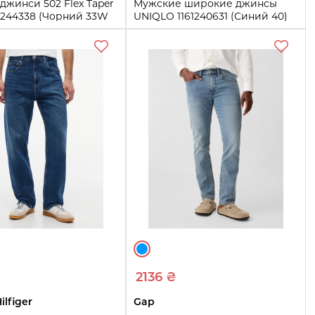
 джинси 502 Flex Taper
Мужские широкие джинсы
161244338 (Чорний 33W
UNIQLO 1161240631 (Синий 40)
40
L
Купить
Купить
2136 ₴
lfiger
Gap