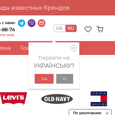
ды известных брендов
 с нами:
UA
RU
6-88-74
ите мне
тика
Товары для дома
Перейти на
УКРАЇНСЬКУ?
Так
Ні
Levi's
Old Navy
Tommy Hilfige
По умолчанию