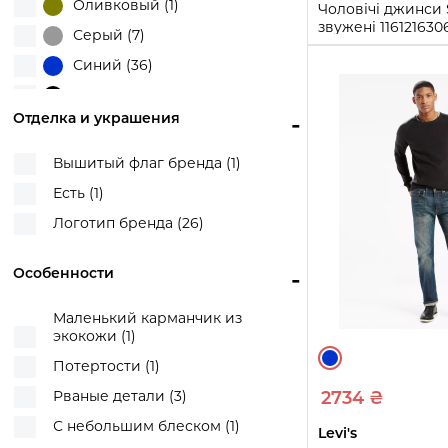
Оливковый (1)
Чоловічі джинси 
W31 L30 (1)
звужені 11612163
Серый (7)
38W 30L)
31W 32L (3)
Синий (36)
38W 30L
32W 29L (1)
Черный (9)
32W 30L (3)
Купи
Отделка и украшения
-
32W 32L (8)
Вышитый флаг бренда (1)
32W 34L (1)
Есть (1)
33W 30L (3)
Логотип бренда (26)
33W 32L (10)
33W 34L (3)
Особенности
-
34W 30L (3)
Маленький карманчик из
34W 32L (6)
экокожи (1)
W34 L32 (1)
Потертости (1)
34W 34L (4)
Рваные детали (3)
2734 ₴
34W 36L (1)
С небольшим блеском (1)
Levi's
35W 34L (2)