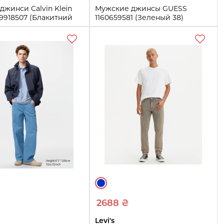
 джинси Calvin Klein
Мужские джинсы GUESS
159918507 (Блакитний
1160659581 (Зеленый 38)
38
L
33W 32L
36W 32L
Купить
L
Купить
2688 ₴
Levi's