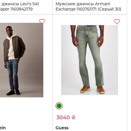
джинсы Levi's 541
Мужские джинсы Armani
Taper 1160842179
Exchange 1160761171 (Серый 30)
2W 32L)
30
L
33W 32L
Купить
Купить
3040 ₴
ein
Guess