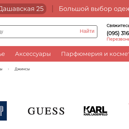
. Дашавская 25
Большой выбор одеж
Свяжитесь
Найти
(095) 31
Перезвон
ье
Аксессуары
Парфюмерия и косме
ты
Джинсы
p
Guess
Karl Lagerfeld