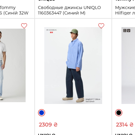
и Tommy
Свободные джинсы UNIQLO
Мужские
46 (Синій 32W
1160363447 (Синий M)
Hilfiger
коллекци
M
(Белый 3
34W 32
Купить
ть
2309 ₴
2314 ₴