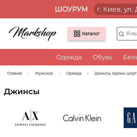
ШОУРУМ
г. Киев, ул
Каталог
Одежда
Обувь
Бел
Главная
Мужское
Одежда
Джинсы, брюки, шор
Джинсы
Armani
Calvin Klein
Ga