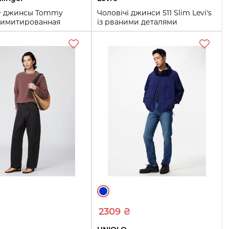
 джинсы Tommy
Чоловічі джинси 511 Slim Levi's
 лимитированная
із рваними деталями
я F1 APXGP 1160333565
1160125763 (Чорний 38W 30L)
4W 32L)
38W 30L
40W 32L
L
Купить
Купить
2309 ₴