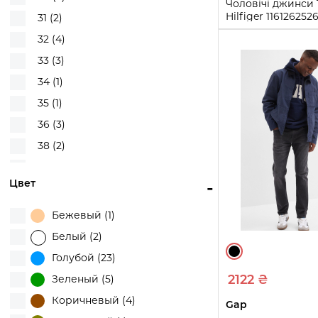
Чоловічі джинс
UNIQLO (22)
Hilfiger 116126252
31 (2)
32L)
32 (4)
31W 32L
32W 3
33 (3)
40W 32L
34 (1)
35 (1)
Купи
36 (3)
38 (2)
40 (2)
Цвет
-
M (3)
L (3)
Бежевый (1)
XL (1)
Белый (2)
30W 30L (2)
Голубой (23)
W30 L30 (1)
2122 ₴
Зеленый (5)
30W 32L (3)
Коричневый (4)
Gap
30W 34L (1)