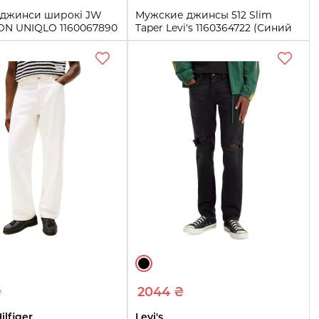
і джинси широкі JW
Мужские джинсы 512 Slim
N UNIQLO 1160067890
Taper Levi's 1160364722 (Синий
ий 30)
32W 29L)
33
36
32W 29L
Купить
Купить
₴
2044 ₴
lfiger
Levi's