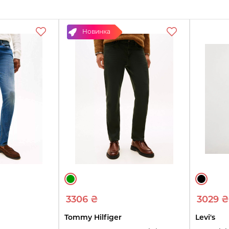
еть
Смотреть
Смотреть
ры
товары
товары
Новинка
3306 ₴
3029 ₴
Tommy Hilfiger
Levi's