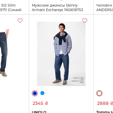
512 Slim
Мужские джинсы Skinny
Чоловіч
59711 (Синий
Armani Exchange 1160618753
ANDERSO
(Черный 31)
(Блакитн
31
30
32
ть
Купить
2345 ₴
2888 
UNIQLO
Tommy Hi