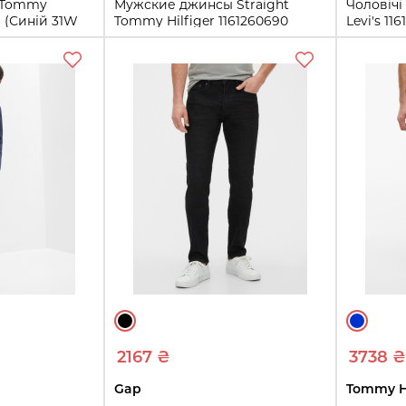
и Tommy
Мужские джинсы Straight
Чоловічі
6 (Синій 31W
Tommy Hilfiger 1161260690
Levi's 1
(Зеленый 40W 32L)
34L)
0L
38W 30L
40W 32L
33W 34
Купить
ть
2167 ₴
3738 ₴
Gap
Tommy Hi