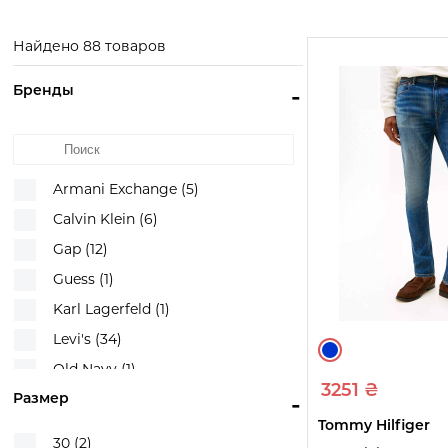
Exchange
Смотреть
Смотр
товары
това
Смотреть
Найдено 88 товаров
товары
Бренды
-
Armani Exchange (5)
Calvin Klein (6)
Gap (12)
Guess (1)
Karl Lagerfeld (1)
Levi's (34)
Old Navy (1)
3251 ₴
Размер
-
Tommy Hilfiger (5)
Tommy Hilfiger
U.S. Polo Assn (1)
30 (2)