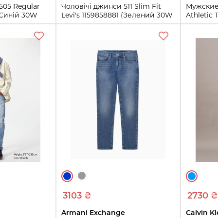
505 Regular
Чоловічі джинси 511 Slim Fit
Мужские 
 (Синій 30W
Levi's 1159858881 (Зелений 30W
Athletic 
32L)
(Синий 3
2L
30W 32L
38W 34L
32W 32
4L
Купить
ть
3103 ₴
2730 ₴
Armani Exchange
Calvin Kl