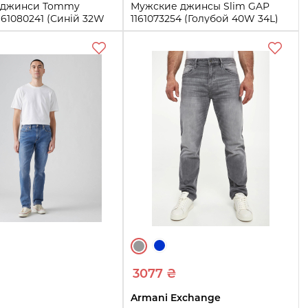
і джинси Tommy
Мужские джинсы Slim GAP
1161080241 (Синій 32W
1161073254 (Голубой 40W 34L)
40W 34L
L
33W 30L
36W 32L
Купить
L
Купить
3077 ₴
Armani Exchange