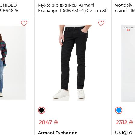
 UNIQLO
Мужские джинсы Armani
Чоловічі
59864626
Exchange 1160679344 (Синий 31)
скінні 1
32L)
32W 30L)
31
4L
34W 34L
32W 30
Купить
4L
38W 32
ть
2847 ₴
2312 ₴
Armani Exchange
UNIQLO