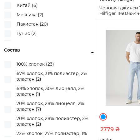
Китай (6)
Чоловічі джинс
Straight Loose (1)
Hilfiger 11603654
Мексика (2)
Stretch Slim Fit (1)
32L)
Пакистан (20)
Twisted Baggy (1)
32W 32L
Тунис (2)
Wide Straight (3)
Купи
Турция (3)
Wide Tapered (1)
Состав
-
100% хлопок (23)
67% хлопок, 31% полиэстер, 2%
эластан (2)
68% хлопок, 30% лиоцелл, 2%
эластан (1)
70% хлопок, 28% лиоцелл, 2%
эластан (7)
70% хлопок, 28% полиэстер, 2%
эластан (2)
2779 ₴
72% хлопок, 27% полиэстер, 1%
эластан (1)