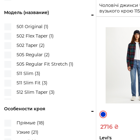
Чоловічі джинси
вузького крою 11
Модель (название)
-
(Блакитний 33W 
501 Original (1)
33W 32L
33W 3
502 Flex Taper (1)
38W 32L
38W 3
502 Taper (2)
Купи
505 Regular (2)
505 Regular Fit Stretch (1)
511 Slim (3)
511 Slim Fit (3)
512 Slim Taper (3)
514 Straight (2)
Особености кроя
-
514 Straight Fit (2)
527 Slim Bootcut (2)
Прямые (18)
2716 ₴
541 Athletic Taper (5)
Узкие (21)
Levi's
555 '96 Relaxed Straight (1)