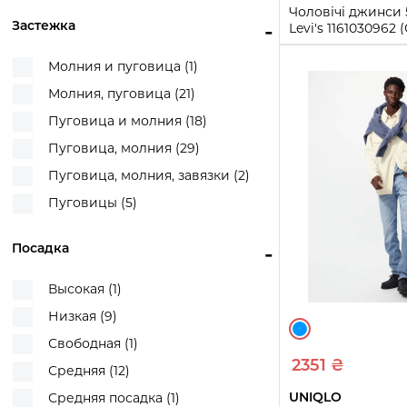
Чоловічі джинси 
Застежка
-
36W 30L (2)
Levi's 1161030962
30L)
36W 32L (7)
Молния и пуговица (1)
30W 30L
32W 3
W36 L32 (2)
Молния, пуговица (21)
36W 32L
36W 3
36W 34L (1)
Пуговица и молния (18)
W38 L30 (1)
40W 30L
Пуговица, молния (29)
38W 30L (5)
Купи
Пуговица, молния, завязки (2)
38W 32L (5)
Пуговицы (5)
38W 34L (3)
40W 30L (4)
Посадка
-
40W 32L (11)
Высокая (1)
40W 34L (3)
Низкая (9)
Свободная (1)
2351 ₴
Средняя (12)
UNIQLO
Средняя посадка (1)