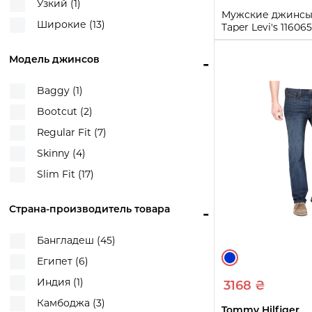
Узкий (1)
Мужские джинсы 
555 Relaxed Straight (1)
Широкие (13)
Taper Levi's 11606
559 Relaxed Straight (1)
34W 30L)
Модель джинсов
-
565 Loose Straight (1)
34W 30L
Baggy (2)
Купи
Baggy (1)
GapFlex Straight (1)
Bootcut (2)
J13 Comfort Slim (2)
Regular Fit (7)
Levi's 506 Comfort Straight Fit (1)
Skinny (4)
Levi's 511 Flex Slim (1)
Slim Fit (17)
Relaxed Ankle Jeans (2)
Relaxed-Fit (1)
Страна-производитель товара
-
Slim (1)
Бангладеш (45)
Slim Fit (3)
Египет (6)
Slim Taper (1)
Индия (1)
3168 ₴
Straight (1)
Камбоджа (3)
Tommy Hilfiger
Straight Carpenter (1)