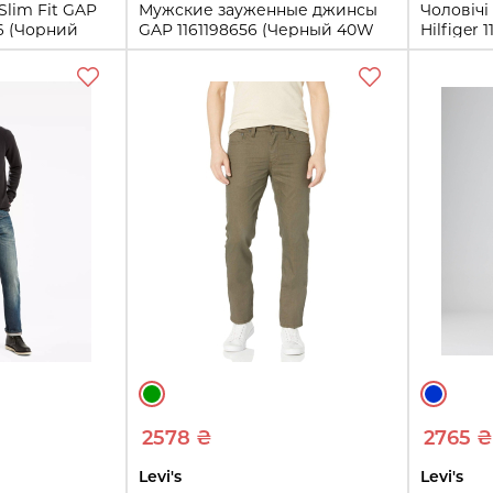
Slim Fit GAP
Мужские зауженные джинсы
Чоловіч
06 (Чорний
GAP 1161198656 (Черный 40W
Hilfiger 
32L)
32L)
40W 32L
32W 32
38W 32
ть
Купить
2578 ₴
2765 ₴
Levi's
Levi's