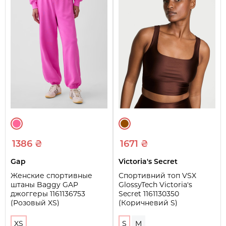
1386 ₴
1671 ₴
Gap
Victoria's Secret
Женские спортивные
Спортивний топ VSX
штаны Baggy GAP
GlossyTech Victoria's
джоггеры 1161136753
Secret 1161130350
(Розовый XS)
(Коричневий S)
XS
S
M