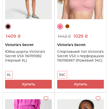
1409 ₴
1029 ₴
1442 ₴
Victoria's Secret
Victoria's Secret
Юбка-шорты Victoria's
Спортивний топ Victoria's
Secret VSX 1161191082
Secret VSX з перфорацією
(Черный XL)
1161156967 (Рожевий 34C)
XL
34C
Купить
Купить