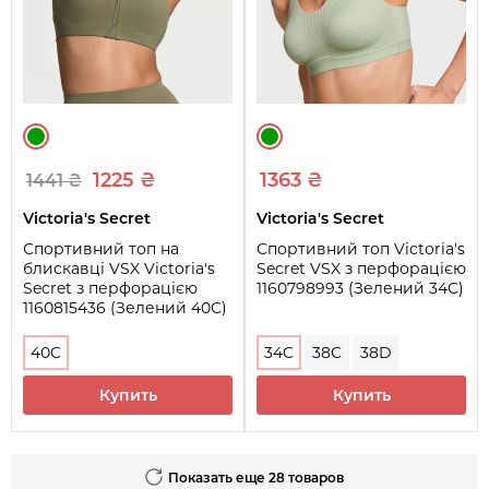
1225 ₴
1363 ₴
1441 ₴
Victoria's Secret
Victoria's Secret
Спортивний топ на
Спортивний топ Victoria's
блискавці VSX Victoria's
Secret VSX з перфорацією
Secret з перфорацією
1160798993 (Зелений 34C)
1160815436 (Зелений 40C)
40C
34C
38C
38D
Купить
Купить
Показать еще 28 товаров