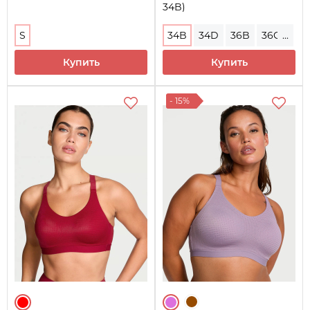
34B)
S
34B
34D
36B
36C
...
36D
36DDD
38C
Купить
Купить
38D
38DD
- 15%