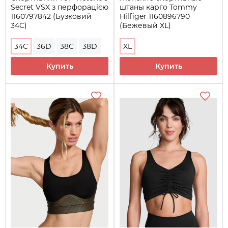
Secret VSX з перфорацією
штаны карго Tommy
1160797842 (Бузковий
Hilfiger 1160896790
34C)
(Бежевый XL)
34C
36D
38C
38D
XL
Купить
Купить