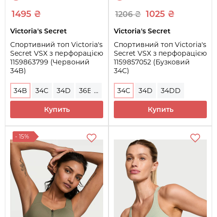
1495 ₴
1025 ₴
1206 ₴
Victoria's Secret
Victoria's Secret
Спортивний топ Victoria's
Спортивний топ Victoria's
Secret VSX з перфорацією
Secret VSX з перфорацією
1159863799 (Червоний
1159857052 (Бузковий
34B)
34C)
34B
34C
34D
36B
...
34C
34D
34DD
36C
36D
36DD
38C
Купить
Купить
38D
38DD
- 15%