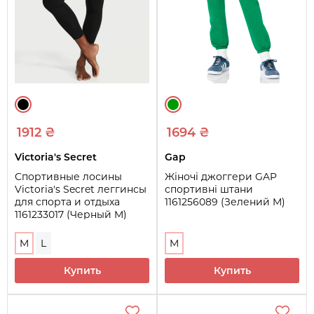
1912 ₴
1694 ₴
Victoria's Secret
Gap
Спортивные лосины
Жіночі джоггери GAP
Victoria's Secret леггинсы
спортивні штани
для спорта и отдыха
1161256089 (Зелений M)
1161233017 (Черный M)
M
L
M
Купить
Купить