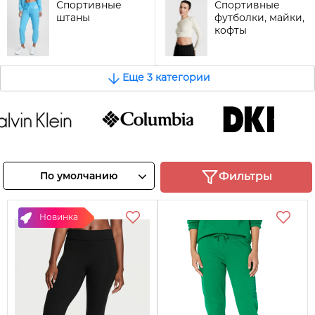
Спортивные
Спортивные
штаны
футболки, майки,
кофты
Еще 3 категории
in Klein
COLUMBIA
DKNY
отреть
Смотреть
Смотреть
По умолчанию
Фильтры
овары
товары
товары
Новинка