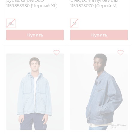
рубашка UNIQLO
UNIQLO на пуговицах
1159855930 (Черный XL)
1159825070 (Серый M)
XL
M
Купить
Купить