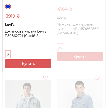
4184 ₴
3919 ₴
Levi's
Мужская джинсовая
Levi's
куртка Levi's 1159862560
Джинсова куртка Levi's
(Черный XL)
1159862721 (Синій S)
XL
S
Купить
Купить