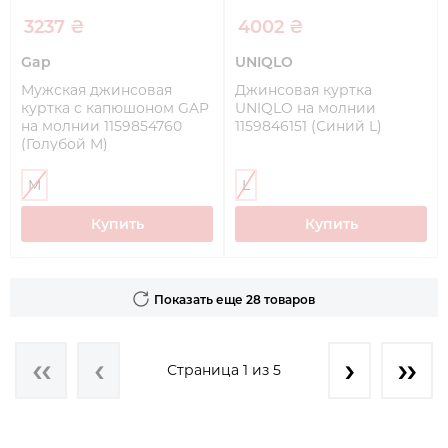
3237 ₴
4002 ₴
Gap
UNIQLO
Мужская джинсовая
Джинсовая куртка
куртка с капюшоном GAP
UNIQLO на молнии
на молнии 1159854760
1159846151 (Синий L)
(Голубой M)
M
L
Купить
Купить
Показать еще 28 товаров
Страница 1 из 5