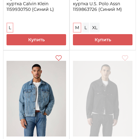
куртка Calvin Klein
куртка U.S. Polo Assn
1159930750 (Синий L)
1159863726 (Синий M)
L
M
L
XL
Купить
Купить