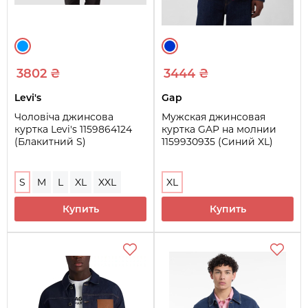
3802 ₴
3444 ₴
Levi's
Gap
Чоловіча джинсова
Мужская джинсовая
куртка Levi's 1159864124
куртка GAP на молнии
(Блакитний S)
1159930935 (Синий XL)
S
M
L
XL
XXL
XL
Купить
Купить