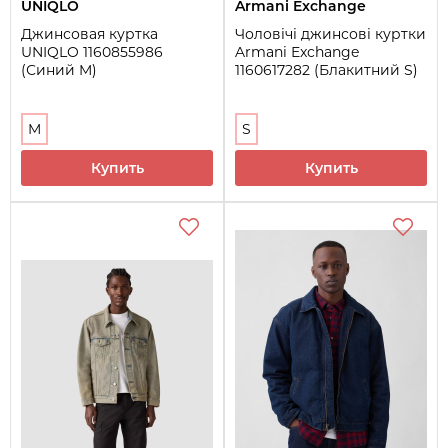
UNIQLO
Armani Exchange
Джинсовая куртка
Чоловічі джинсові куртки
UNIQLO 1160855986
Armani Exchange
(Синий M)
1160617282 (Блакитний S)
M
S
Купить
Купить