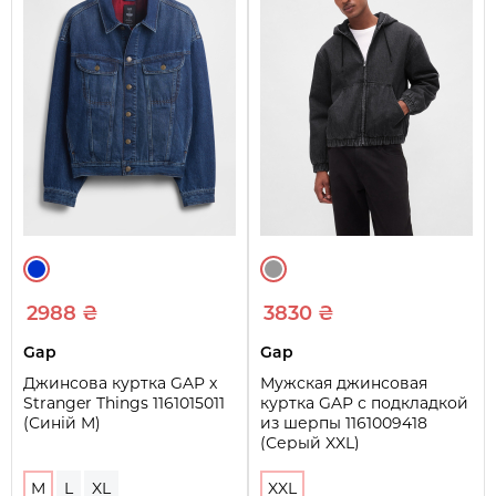
2988 ₴
3830 ₴
Gap
Gap
Джинсова куртка GAP x
Мужская джинсовая
Stranger Things 1161015011
куртка GAP с подкладкой
(Синій M)
из шерпы 1161009418
(Серый XXL)
M
L
XL
XXL