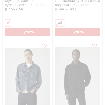
Мужская джинсовая
Джинсовая куртка Levi's с
куртка Levi's 1159859955
шерпой 1159857717
(Серый M)
(Синий 6XL)
M
6XL
Купить
Купить