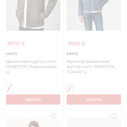
3870 ₴
3990 ₴
Levi's
Levi's
Джинсовая куртка Levi's
Мужская джинсовая
1159857737 (Коричневый
куртка Levi's 1159857218
L)
(Синий L)
L
L
Купить
Купить