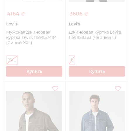
4164 ₴
3606 ₴
Levi's
Levi's
Мужская джинсовая
Джинсовая куртка Levi's
куртка Levi's 1159857484
1159858333 (Черный L)
(Синий XXL)
XXL
L
Купить
Купить