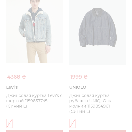
4368 ₴
1999 ₴
Levi's
UNIQLO
Джинсовая куртка Levi's с
Джинсовая куртка-
шерпой 1159857745
рубашка UNIQLO на
(Синий L)
молнии 1159854961
(Синий L)
L
L