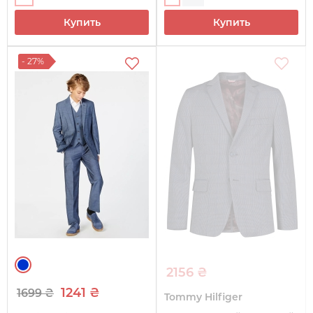
Купить
Купить
- 27%
2156 ₴
1241 ₴
1699 ₴
Tommy Hilfiger