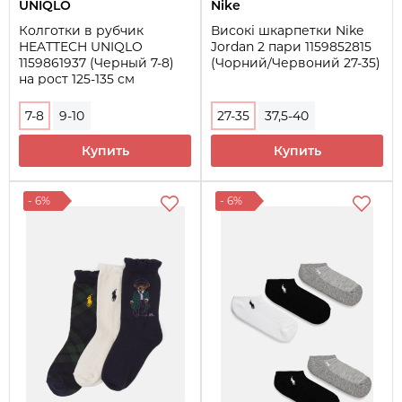
UNIQLO
Nike
Колготки в рубчик
Високі шкарпетки Nike
HEATTECH UNIQLO
Jordan 2 пари 1159852815
1159861937 (Черный 7-8)
(Чорний/Червоний 27-35)
на рост 125-135 см
7-8
9-10
27-35
37,5-40
Купить
Купить
- 6%
- 6%