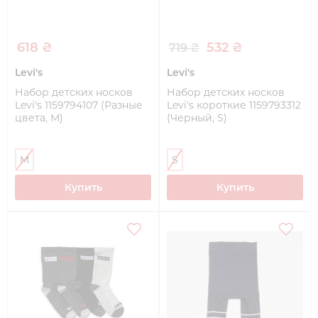
618 ₴
532 ₴
719 ₴
Levi's
Levi's
Набор детских носков
Набор детских носков
Levi's 1159794107 (Разные
Levi's короткие 1159793312
цвета, M)
(Черный, S)
M
S
Купить
Купить