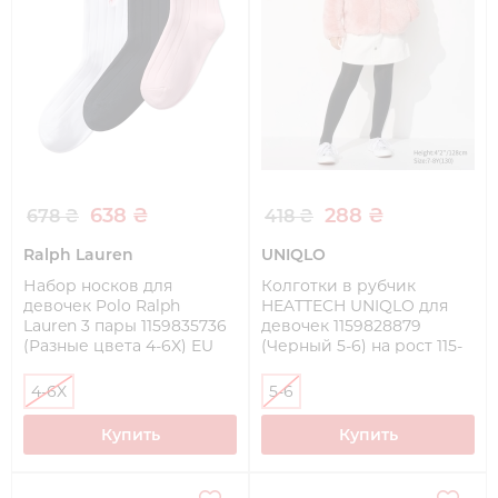
638 ₴
288 ₴
678 ₴
418 ₴
Ralph Lauren
UNIQLO
Набор носков для
Колготки в рубчик
девочек Polo Ralph
HEATTECH UNIQLO для
Lauren 3 пары 1159835736
девочек 1159828879
(Разные цвета 4-6X) EU
(Черный 5-6) на рост 115-
26,5-30,5
125 см
4-6X
5-6
Купить
Купить