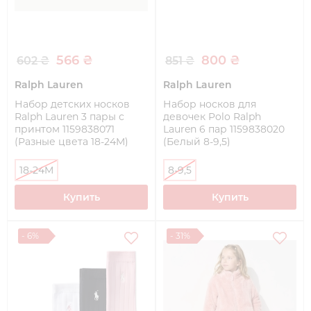
566 ₴
800 ₴
602 ₴
851 ₴
Ralph Lauren
Ralph Lauren
Набор детских носков
Набор носков для
Ralph Lauren 3 пары с
девочек Polo Ralph
принтом 1159838071
Lauren 6 пар 1159838020
(Разные цвета 18-24M)
(Белый 8-9,5)
18-24M
8-9,5
Купить
Купить
- 6%
- 31%