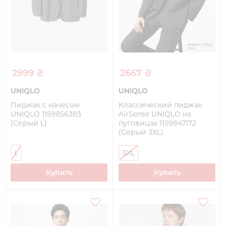
2999 ₴
2667 ₴
UNIQLO
UNIQLO
Пиджак с начесом
Классический пиджак
UNIQLO 1159856383
AirSense UNIQLO на
(Серый L)
пуговицах 1159847172
(Серый 3XL)
L
3XL
Купить
Купить