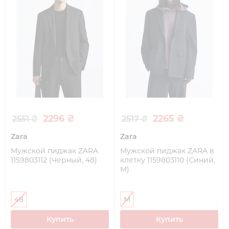
2296 ₴
2265 ₴
2551 ₴
2517 ₴
Zara
Zara
Мужской пиджак ZARA
Мужской пиджак ZARA в
1159803112 (Черный, 48)
клетку 1159803110 (Синий,
M)
48
M
Купить
Купить