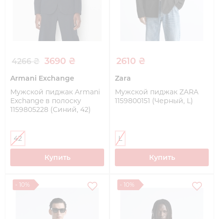
3690 ₴
2610 ₴
4266 ₴
Armani Exchange
Zara
Мужской пиджак Armani
Мужской пиджак ZARA
Exchange в полоску
1159800151 (Черный, L)
1159805228 (Синий, 42)
42
L
Купить
Купить
- 10%
- 10%