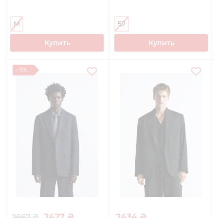
M
52
Купить
Купить
- 9%
2427 ₴
2434 ₴
2667 ₴