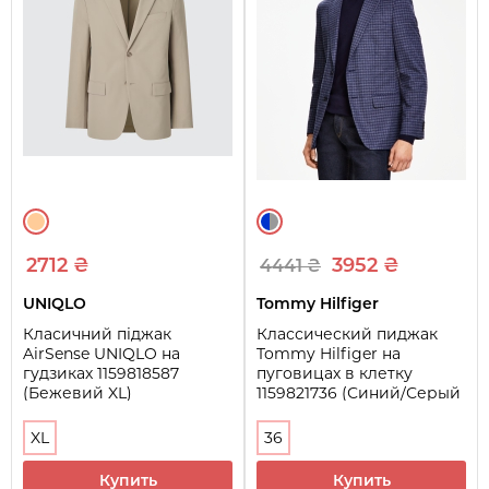
2712 ₴
3952 ₴
4441 ₴
UNIQLO
Tommy Hilfiger
Класичний піджак
Классический пиджак
AirSense UNIQLO на
Tommy Hilfiger на
гудзиках 1159818587
пуговицах в клетку
(Бежевий XL)
1159821736 (Синий/Серый
36)
XL
36
Купить
Купить