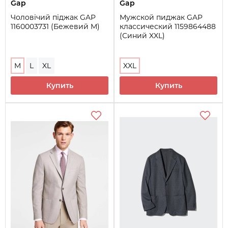
Gap
Gap
Чоловічий піджак GAP
Мужской пиджак GAP
1160003731 (Бежевий M)
классический 1159864488
(Синий XXL)
M
L
XL
XXL
Купить
Купить