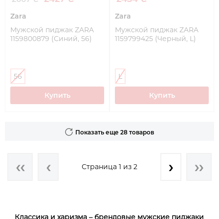
Zara
Zara
Мужской пиджак ZARA
Мужской пиджак ZARA
1159800879 (Синий, 56)
1159799425 (Черный, L)
56
L
Купить
Купить
Показать еще 28 товаров
Страница 1 из 2
Классика и харизма – брендовые мужские пиджаки