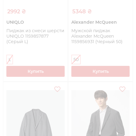
2992 ₴
5348 ₴
UNIQLO
Alexander McQueen
Пиджак из смеси шерсти
Мужской пиджак
UNIQLO 1159857877
Alexander McQueen
(Серый L)
1159856931 (Черный 50)
L
50
Купить
Купить