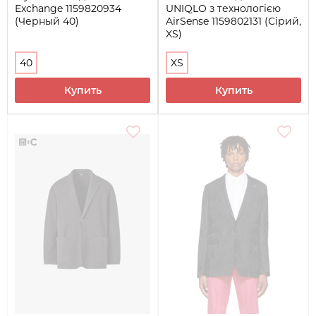
Exchange 1159820934
UNIQLO з технологією
(Черный 40)
AirSense 1159802131 (Сірий,
XS)
40
XS
Купить
Купить