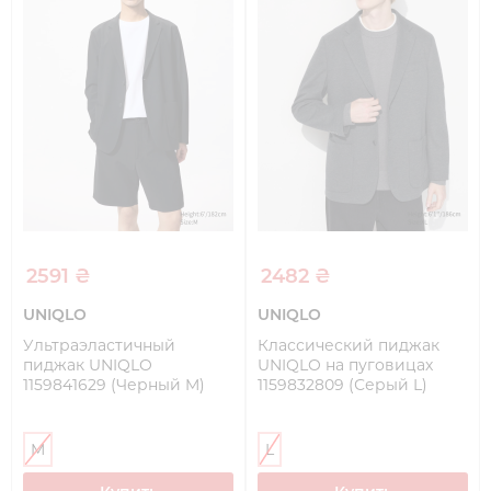
2591 ₴
2482 ₴
UNIQLO
UNIQLO
Ультраэластичный
Классический пиджак
пиджак UNIQLO
UNIQLO на пуговицах
1159841629 (Черный M)
1159832809 (Серый L)
M
L