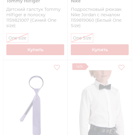
Tommy Hilfiger
Nike
Детский галстук Tommy
Подростковый рюкзак
Hilfiger в полоску
Nike Jordan с пеналом
1159821007 (Синий One
1159819060 (Белый One
size)
Size)
One size
One Size
Купить
Купить
- 14%