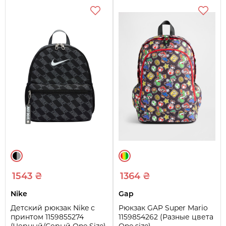
1543 ₴
1364 ₴
Nike
Gap
Детский рюкзак Nike с
Рюкзак GAP Super Mario
принтом 1159855274
1159854262 (Разные цвета
(Черный/Серый One Size)
One size)