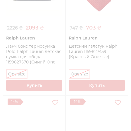
2093 ₴
703 ₴
2226 ₴
747 ₴
Ralph Lauren
Ralph Lauren
Ланч бокс термосумка
Детский галстук Ralph
Polo Ralph Lauren детская
Lauren 1159827459
сумка для обеда
(Красный One size)
1159827570 (Синий One
size)
One size
One size
Купить
Купить
- 14%
- 14%