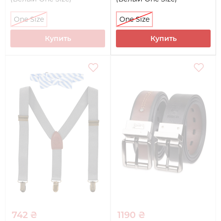
One Size
One Size
Купить
Купить
742 ₴
1190 ₴