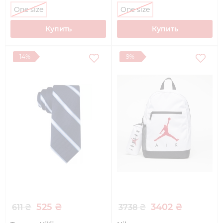
One size
One size
Купить
Купить
- 14%
- 9%
525 ₴
3402 ₴
611 ₴
3738 ₴