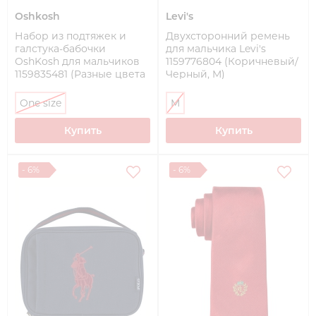
Oshkosh
Levi's
Набор из подтяжек и
Двухсторонний ремень
галстука-бабочки
для мальчика Levi's
OshKosh для мальчиков
1159776804 (Коричневый/
1159835481 (Разные цвета
Черный, M)
One size)
One size
M
Купить
Купить
- 6%
- 6%