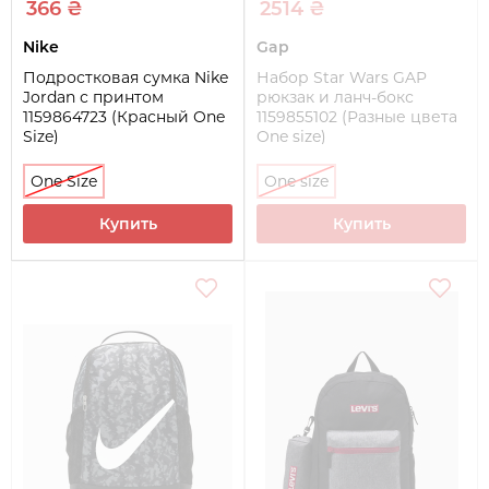
366 ₴
2514 ₴
Nike
Gap
Подростковая сумка Nike
Набор Star Wars GAP
Jordan с принтом
рюкзак и ланч-бокс
1159864723 (Красный One
1159855102 (Разные цвета
Size)
One size)
One Size
One size
Купить
Купить