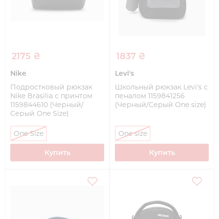
2175 ₴
1837 ₴
Nike
Levi's
Подростковый рюкзак
Школьный рюкзак Levi's с
Nike Brasilia с принтом
пеналом 1159841256
1159844610 (Черный/
(Черный/Серый One size)
Серый One Size)
One Size
One size
Купить
Купить