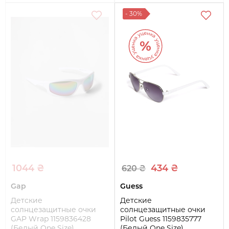
- 30%
1044 ₴
434 ₴
620 ₴
Gap
Guess
Детские
Детские
солнцезащитные очки
солнцезащитные очки
GAP Wrap 1159836428
Pilot Guess 1159835777
(Белый One Size)
(Белый One Size)