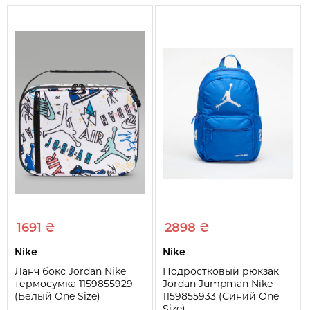
Сезон
Все сезоны
Вид
Рюкзак
Карманы
4 шт
Размер рюкзака
4*29*10 см
1691 ₴
2898 ₴
Nike
Nike
Ланч бокс Jordan Nike
Подростковый рюкзак
термосумка 1159855929
Jordan Jumpman Nike
(Белый One Size)
1159855933 (Синий One
Size)