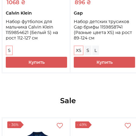
1068 ₴
896 ₴
Calvin Klein
Gap
Набор футболок для
Набор детских трусиков
мальчика Calvin Klein
Gap брифы 1159858741
1159854621 (Белый S) на
(Разные цвета XS) на рост
рост 112-127 см
89-124 см
S
XS
S
L
Купить
Купить
Sale
- 36%
- 49%