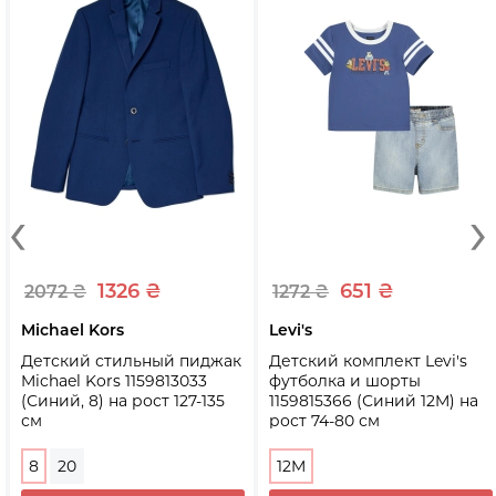
‹
›
1326 ₴
651 ₴
2072 ₴
1272 ₴
Michael Kors
Levi's
Детский стильный пиджак
Детский комплект Levi's
Michael Kors 1159813033
футболка и шорты
(Синий, 8) на рост 127-135
1159815366 (Синий 12M) на
см
рост 74-80 см
8
20
12M