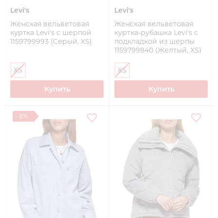
Levi's
Levi's
Женская вельветовая
Женская вельветовая
куртка Levi's с шерпой
куртка-рубашка Levi's с
1159799993 (Серый, XS)
подкладкой из шерпы
1159799840 (Желтый, XS)
XS
XS
Купить
Купить
- 8%