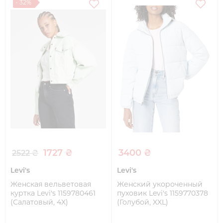
- 32%
1727 ₴
3400 ₴
2522 ₴
Levi's
Levi's
Женская вельветовая
Женский укороченный
куртка Levi's 1159780461
пуховик Levi's 1159770378
(Салатовый, 4X)
(Голубой, XXL)