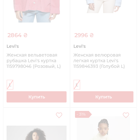
2864 ₴
2996 ₴
Levi's
Levi's
Женская вельветовая
Женская велюровая
рубашка Levi's куртка
легкая куртка Levi's
1159798046 (Розовый, L)
1159846393 (Голубой L)
L
L
Купить
Купить
- 31%