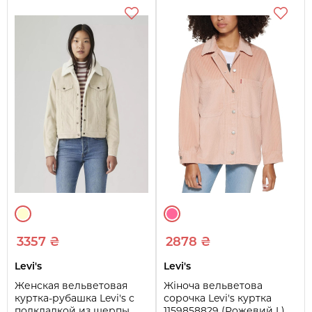
3357 ₴
2878 ₴
Levi's
Levi's
Женская вельветовая
Жіноча вельветова
куртка-рубашка Levi's с
сорочка Levi's куртка
подкладкой из шерпы
1159858829 (Рожевий L)