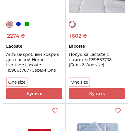
2274 ₴
1602 ₴
Lacoste
Lacoste
Антимикробный коврик
Подушка Lacoste с
для ванной Home
принтом 1159863738
Heritage Lacoste
(Белый One size)
1159863767 (Серый One
size)
One size
One size
Купить
Купить