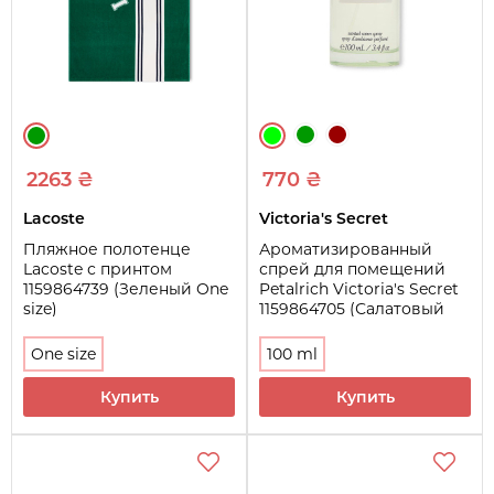
2263 ₴
770 ₴
Lacoste
Victoria's Secret
Пляжное полотенце
Ароматизированный
Lacoste с принтом
спрей для помещений
1159864739 (Зеленый One
Petalrich Victoria's Secret
size)
1159864705 (Салатовый
100 ml)
One size
100 ml
Купить
Купить