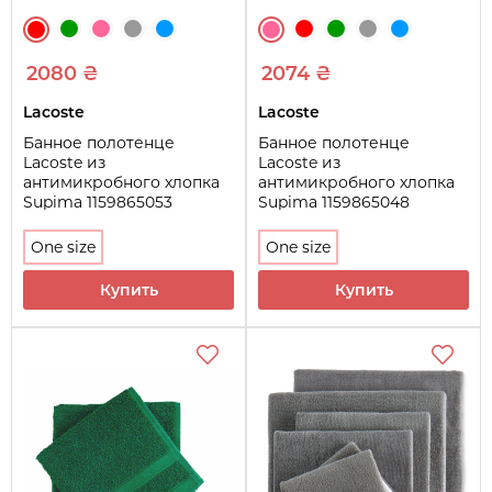
2080 ₴
2074 ₴
Lacoste
Lacoste
Банное полотенце
Банное полотенце
Lacoste из
Lacoste из
антимикробного хлопка
антимикробного хлопка
Supima 1159865053
Supima 1159865048
(Красный One size)
(Розовый One size)
One size
One size
Купить
Купить