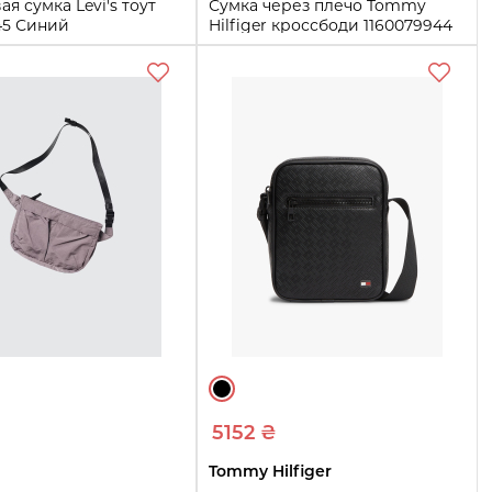
я сумка Levi's тоут
Сумка через плечо Tommy
45 Синий
Hilfiger кроссбоди 1160079944
Синий
One Size
Купить
Купить
5152 ₴
Tommy Hilfiger