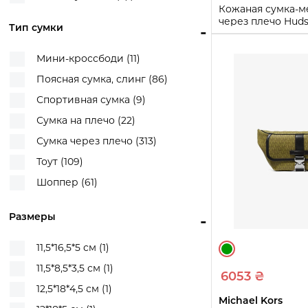
Молочный/Голубой (1)
Кожаная сумка-
Набор (сумка, кошелек и кейс
через плечо Huds
Молочный/Розовый (2)
Тип сумки
-
для наушников) (6)
Kors 1159861930 
Оливковый (1)
Набор сумок (3)
One size
Мини-кроссбоди (11)
Оранжевый (15)
Сумка (524)
Поясная сумка, слинг (86)
Купи
Разные цвета (3)
Спортивная сумка (9)
Розовый (78)
Сумка на плечо (22)
Розовый/Серый (1)
Сумка через плечо (313)
Салатовый (1)
Тоут (109)
Серебристый (11)
Шоппер (61)
Серый (21)
Синий (68)
Размеры
-
Синий/Белый (3)
11,5*16,5*5 см (1)
Синий/Зеленый (1)
11,5*8,5*3,5 см (1)
Синий/Коричневый (1)
6053 ₴
12,5*18*4,5 см (1)
Сиреневый (6)
Michael Kors