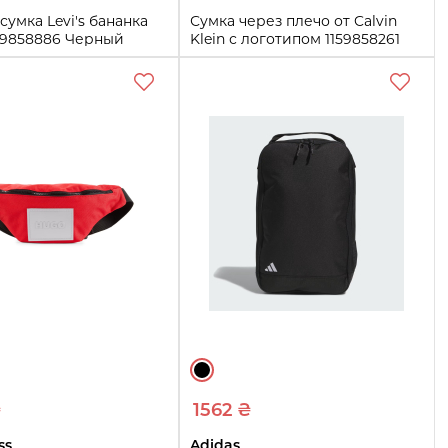
сумка Levi's бананка
Сумка через плечо от Calvin
59858886 Черный
Klein с логотипом 1159858261
Красный
One size
Купить
Купить
₴
1562 ₴
ss
Adidas