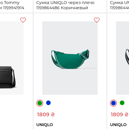
чо Tommy
Сумка UNIQLO через плечо
Сумка U
и 1159941914
1159864486 Коричневый
1159864
One size
One size
Купить
ть
1809 ₴
1809 ₴
UNIQLO
UNIQLO