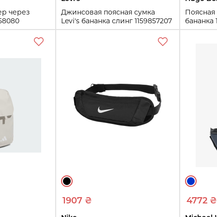
ер через
Джинсовая поясная сумка
Поясная 
858080
Levi's бананка слинг 1159857207
бананка 
Синий
One size
One size
ть
Купить
1907 ₴
4772 ₴