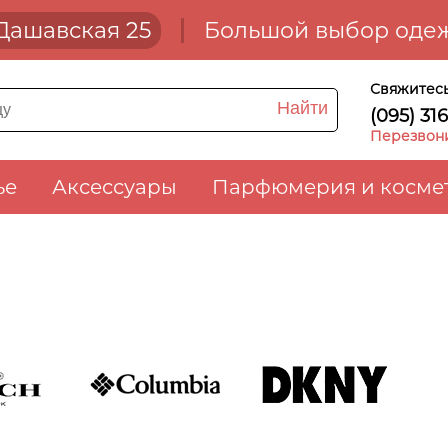
. Дашавская 25
Большой выбор одеж
Свяжитесь
Найти
(095) 31
Перезвон
ье
Аксессуары
Парфюмерия и косме
COLUMBIA
DKNY