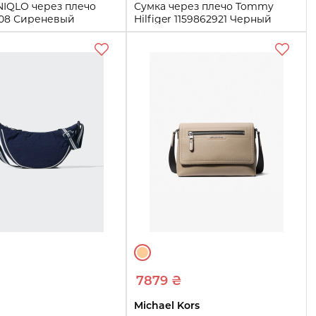
NIQLO через плечо
Сумка через плечо Tommy
408 Сиреневый
Hilfiger 1159862921 Черный
One Size
Купить
Купить
7879 ₴
Michael Kors