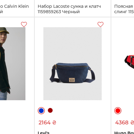
 Calvin Klein
Набор Lacoste сумка и клатч
Поясная 
ый
1159859263 Черный
слинг 11
One size
One size
ть
Купить
2164 ₴
4368 
Levi's
Hugo Bo