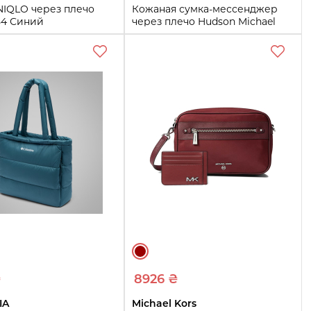
NIQLO через плечо
Кожаная сумка-мессенджер
54 Синий
через плечо Hudson Michael
Kors 1159861488 Бежевый
One size
Купить
Купить
₴
8926 ₴
IA
Michael Kors