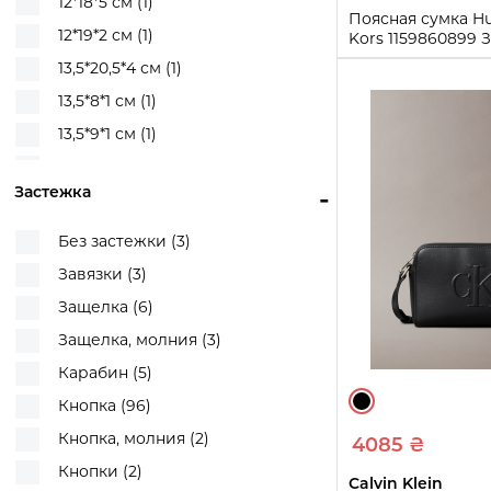
12*18*5 см (1)
Хаки (1)
Поясная сумка Hu
12*19*2 см (1)
Kors 1159860899
Черный (126)
13,5*20,5*4 см (1)
One size
Черный/Бежевый (1)
13,5*8*1 см (1)
Черный/Белый (6)
Купи
13,5*9*1 см (1)
Черный/Золотистый (1)
13*17*3 см (2)
Черный/Молочный (1)
Застежка
-
13*18,5*4 см (1)
Черный/Розовый (1)
14*12*2 см (1)
Без застежки (3)
Черный/Серый (2)
15,5*15,5*9,5 см (1)
Завязки (3)
15*10*1 см (1)
Защелка (6)
15*10*5 см (1)
Защелка, молния (3)
15*17*6 см (6)
Карабин (5)
15*17*6,5 см (2)
Кнопка (96)
15*18,5*5 (1)
Кнопка, молния (2)
4085 ₴
15*18*3,5 см (1)
Кнопки (2)
Calvin Klein