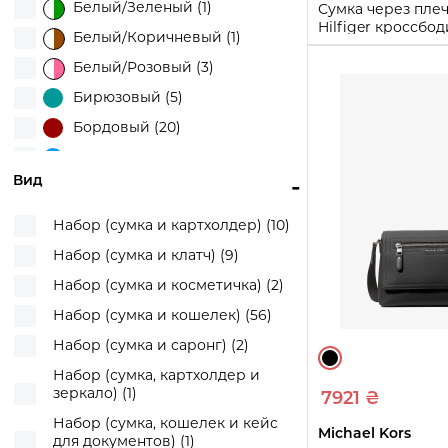
Белый/Зеленый (1)
Сумка через пле
U.S. Polo Assn (51)
Hilfiger кроссбод
Белый/Коричневый (1)
Зеленый
UGG (1)
Белый/Розовый (3)
UNIQLO (9)
One Size
Бирюзовый (5)
Victoria's Secret (72)
Купи
Бордовый (20)
Голубой (12)
Вид
-
Желтый (10)
Зеленый (35)
Набор (сумка и картхолдер) (10)
Золотистый (2)
Набор (сумка и клатч) (9)
Коричневый (60)
Набор (сумка и косметичка) (2)
Коричневый/Молочный (2)
Набор (сумка и кошелек) (56)
Коричневый/Розовый (1)
Набор (сумка и саронг) (2)
Красный (24)
Набор (сумка, картхолдер и
зеркало) (1)
7921 ₴
Леопардовый (4)
Набор (сумка, кошелек и кейс
Молочный (27)
Michael Kors
для документов) (1)