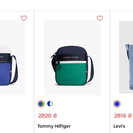
Смотреть
Смотреть
См
товары
товары
т
2820 ₴
2816 ₴
Tommy Hilfiger
Levi's