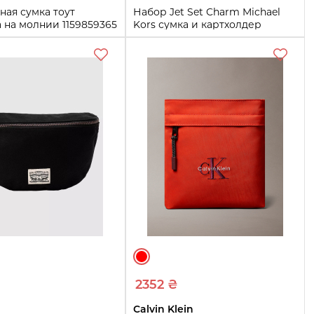
ная сумка тоут
Набор Jet Set Charm Michael
 на молнии 1159859365
Kors сумка и картхолдер
вый
1159859324 Бордовый
One size
Купить
Купить
2352 ₴
Calvin Klein