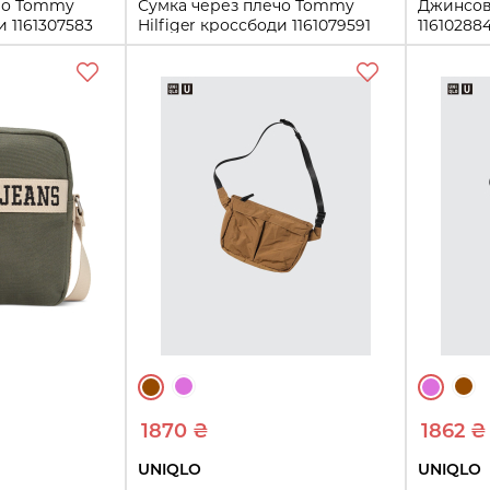
чо Tommy
Сумка через плечо Tommy
Джинсова
и 1161307583
Hilfiger кроссбоди 1161079591
11610288
Синий/Зеленый
One size
One Size
ть
Купить
1870 ₴
1862 ₴
UNIQLO
UNIQLO