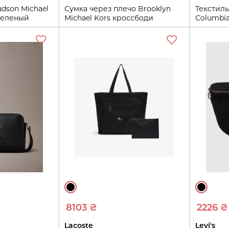
dson Michael
Сумка через плечо Brooklyn
Текстиль
 Зеленый
Michael Kors кроссбоди
Columbia
1159860311 Черный
Бирюзо
One size
One size
ть
Купить
8103 ₴
2226 ₴
Lacoste
Levi's