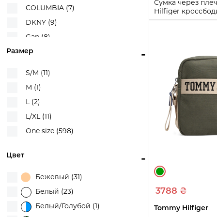
Сумка через пле
COLUMBIA (7)
Hilfiger кроссбод
Синий/Белый
DKNY (9)
One Size
Gap (8)
Размер
-
Guess (55)
Купи
Hugo Boss (1)
S/M (11)
Karl Lagerfeld (27)
M (1)
Lacoste (2)
L (2)
Levi's (23)
L/XL (11)
Michael Kors (215)
One size (598)
New Balance (3)
Nike (5)
Цвет
-
Pinko (1)
Бежевый (31)
Puma (6)
3788 ₴
Белый (23)
Ralph Lauren (4)
Белый/Голубой (1)
Tommy Hilfiger
Tommy Hilfiger (28)