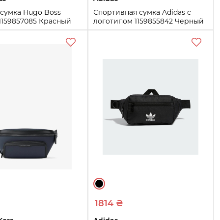
сумка Hugo Boss
Спортивная сумка Adidas с
1159857085 Красный
логотипом 1159855842 Черный
One size
Купить
Купить
1814 ₴