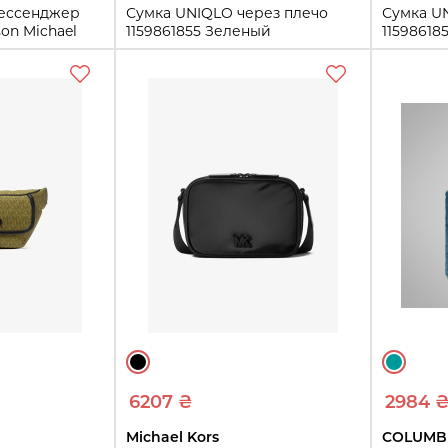
мессенджер
Сумка UNIQLO через плечо
Сумка U
on Michael
1159861855 Зеленый
11598618
Черный
One size
One size
Купить
ть
6207 ₴
2984 
Michael Kors
COLUMB