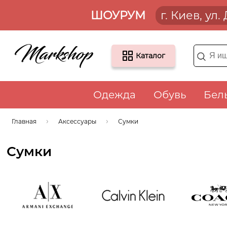
ШОУРУМ
г. Киев, ул
Каталог
Одежда
Обувь
Бел
Главная
Аксессуары
Сумки
Сумки
Armani
Calvin Klein
COACH