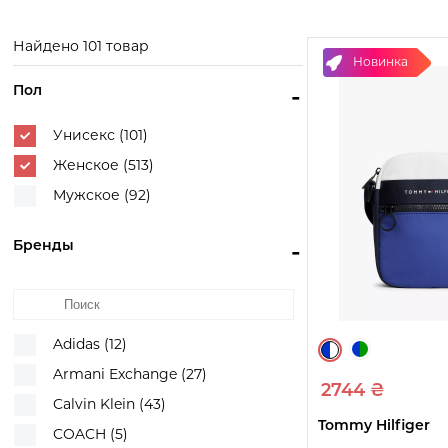
Exchange
Смотреть
Смотреть
товары
товары
Смотреть
Найдено 101 товар
товары
Новинка
Пол
-
Унисекс (101)
Женское (513)
Мужское (92)
Бренды
-
Adidas (12)
Armani Exchange (27)
2744 ₴
Calvin Klein (43)
Tommy Hilfiger
COACH (5)