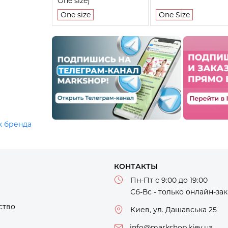
One size)
One size
One Size
к бренда
КОНТАКТЫ
Пн-Пт с 9:00 до 19:00
Сб-Вс - только онлайн-за
ство
Киев, ул. Дашавська 25
info@markshop.kiev.ua