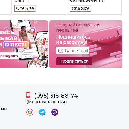
Синий
Синий/Зеленый
One Size
One Size
Получайте новости
первыми!
Подпишитесь
на рассылку!
Подписаться
(095) 316-88-74
(Многоканальный)
казы