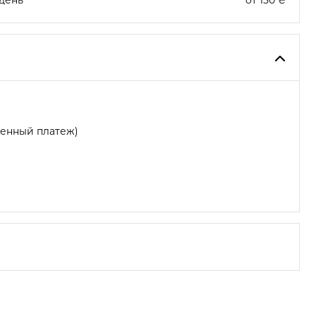
день"
от 150 ₴
женный платеж)