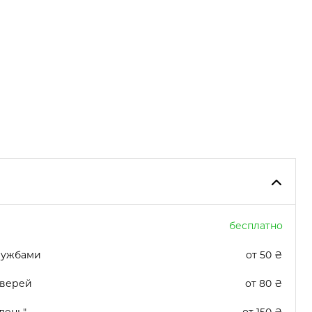
бесплатно
лужбами
от 50 ₴
дверей
от 80 ₴