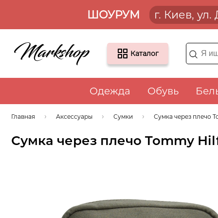
ШОУРУМ
г. Киев, ул
Каталог
Одежда
Обувь
Бел
Главная
Аксессуары
Сумки
Сумка через плечо T
Сумка через плечо Tommy Hilf