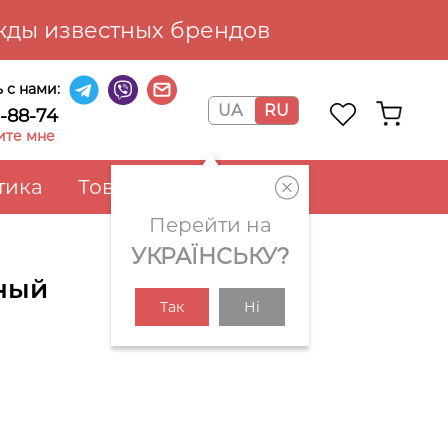
ды известных брендов
 с нами:
UA
RU
6-88-74
ите мне
тика
Товары для дома
Перейти на
УКРАЇНСЬКУ?
еный
Так
Ні