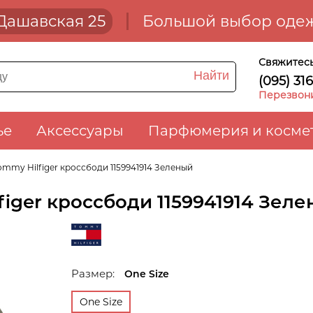
. Дашавская 25
Большой выбор одеж
Свяжитесь
Найти
(095) 31
Перезвон
ье
Аксессуары
Парфюмерия и косме
ommy Hilfiger кроссбоди 1159941914 Зеленый
iger кроссбоди 1159941914 Зел
Размер:
One Size
One Size