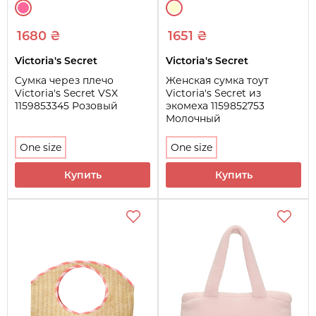
1680 ₴
1651 ₴
Victoria's Secret
Victoria's Secret
Cумка через плечо
Женская сумка тоут
Victoria's Secret VSX
Victoria's Secret из
1159853345 Розовый
экомеха 1159852753
Молочный
One size
One size
Купить
Купить