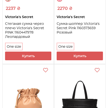
2237 ₴
2270 ₴
Victoria's Secret
Victoria's Secret
Стеганая cумка через
Сумка-шоппер Victoria's
плечо Victoria's Secret
Secret Pink 1160373659
PINK 1160447978
Розовый
Леопардовый
One size
One size
Купить
Купить