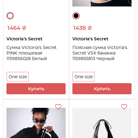
1464 ₴
1438 ₴
Victoria's Secret
Victoria's Secret
Сумка Victoria's Secret
Поясная сумка Victoria's
PINK плюшевая
Secret VSX бананка
1159856028 Белый
1159855813 Черный
One size
One size
Купить
Купить