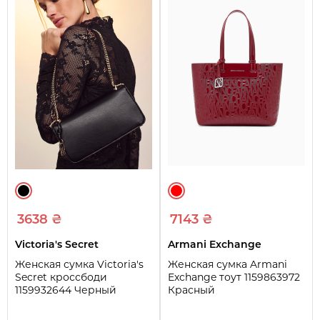
3638 ₴
7143 ₴
Victoria's Secret
Armani Exchange
Женская сумка Victoria's
Женская сумка Armani
Secret кроссбоди
Exchange тоут 1159863972
1159932644 Черный
Красный