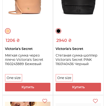
1206 ₴
2940 ₴
Victoria's Secret
Victoria's Secret
Мягкая сумка через
Стеганая cумка-шоппер
плечо Victoria's Secret
Victoria's Secret PINK
1160243889 Бежевый
1160140436 Черный
One size
One size
Купить
Купить