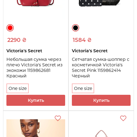
2290 ₴
1584 ₴
Victoria's Secret
Victoria's Secret
Небольшая сумка через
Сетчатая сумка-шоппер с
плечо Victoria's Secret из
косметичкой Victoria's
экокожи 1159862681
Secret Pink 1159862414
Красный
Черный
One size
One size
Купить
Купить