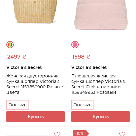
2497 ₴
1598 ₴
Victoria's Secret
Victoria's Secret
Женская двусторонняя
Плюшевая женская
сумка шоппер Victoria's
сумка-шоппер Victoria's
Secret 1159850900 Разные
Secret Pink на молнии
цвета
1159849953 Розовый
One size
One size
Купить
Купить
- 10%