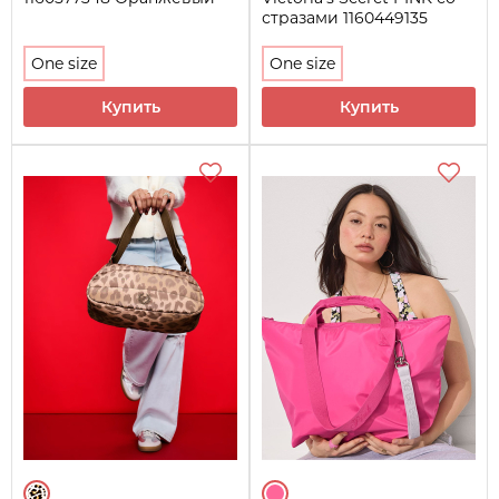
стразами 1160449135
Серый
One size
One size
Купить
Купить