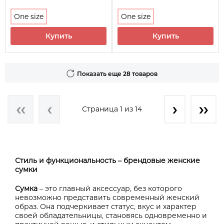
One size
One size
Купить
Купить
Показать еще 28 товаров
Страница 1 из 14
Стиль и функциональность – брендовые женские
сумки
Сумка
– это главный аксессуар, без которого
невозможно представить современный женский
образ. Она подчеркивает статус, вкус и характер
своей обладательницы, становясь одновременно и