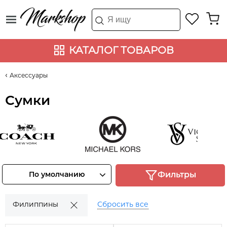
КАТАЛОГ ТОВАРОВ
Аксессуары
Сумки
COACH
Michael Kors
Victoria's Secret
мотреть
Смотреть
Смотреть
По умолчанию
Фильтры
товары
товары
товары
Филиппины
Сбросить все