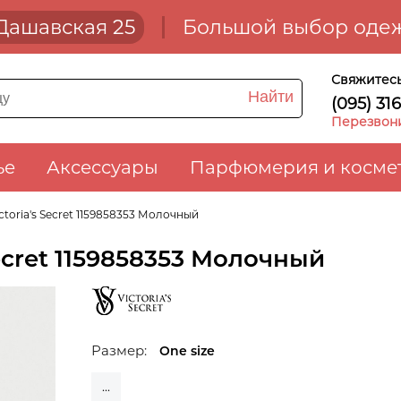
. Дашавская 25
Большой выбор одеж
Свяжитесь
Найти
(095) 31
Перезвон
ье
Аксессуары
Парфюмерия и косме
ctoria's Secret 1159858353 Молочный
Secret 1159858353 Молочный
Размер:
One size
...