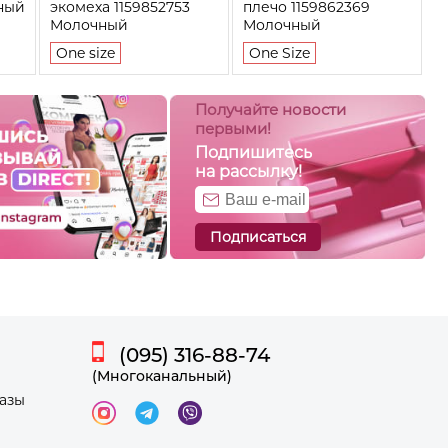
ный
экомеха 1159852753
плечо 1159862369
Молочный
Молочный
One size
One Size
Получайте новости
первыми!
Подпишитесь
на рассылку!
Подписаться
(095) 316-88-74
(Многоканальный)
казы