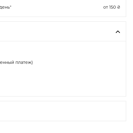
день"
от 150 ₴
женный платеж)