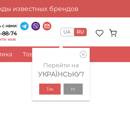
ды известных брендов
 с нами:
UA
RU
6-88-74
ите мне
тика
Товары для дома
Перейти на
УКРАЇНСЬКУ?
Так
Ні