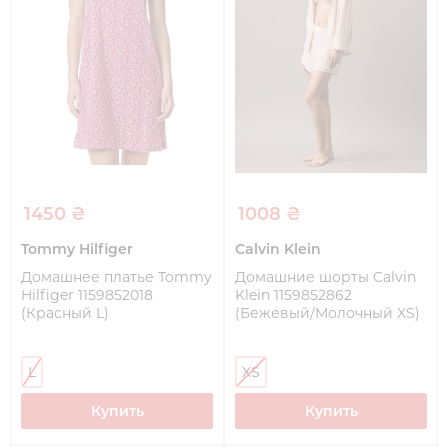
1450 ₴
1008 ₴
Tommy Hilfiger
Calvin Klein
Домашнее платье Tommy
Домашние шорты Calvin
Hilfiger 1159852018
Klein 1159852862
(Красный L)
(Бежевый/Молочный XS)
L
XS
Купить
Купить