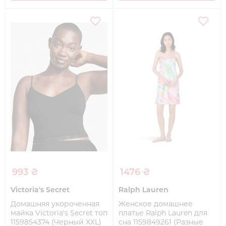
993 ₴
1476 ₴
Victoria's Secret
Ralph Lauren
Домашняя укороченная
Женское домашнее
майка Victoria's Secret топ
платье Ralph Lauren для
1159854374 (Черный XXL)
сна 1159849261 (Разные