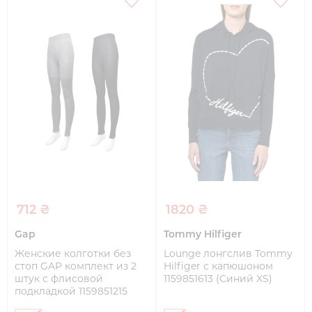
712 ₴
1820 ₴
Gap
Tommy Hilfiger
Женские колготки без
Lounge лонгслив Tommy
стоп GAP комплект из 2
Hilfiger с капюшоном
штук с флисовой
1159851613 (Синий XS)
подкладкой 1159851215
(Черный/Серый M/L)