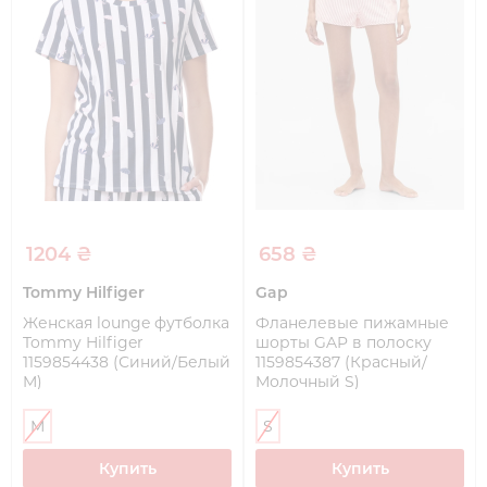
1204 ₴
658 ₴
Tommy Hilfiger
Gap
Женская lounge футболка
Фланелевые пижамные
Tommy Hilfiger
шорты GAP в полоску
1159854438 (Синий/Белый
1159854387 (Красный/
M)
Молочный S)
M
S
Купить
Купить