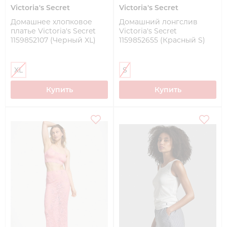
Victoria's Secret
Victoria's Secret
Домашнее хлопковое
Домашний лонгслив
платье Victoria's Secret
Victoria's Secret
1159852107 (Черный XL)
1159852655 (Красный S)
XL
S
Купить
Купить