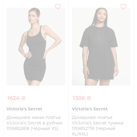
1624 ₴
1386 ₴
Victoria's Secret
Victoria's Secret
Домашнее мини-платье
Домашнее платье
Victoria's Secret в рубчик
Victoria’s Secret туника
1159852818 (Черный XS)
1159852719 (Черный
XL/XXL)