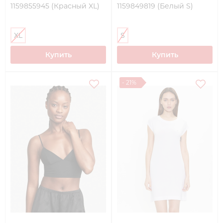
1159855945 (Красный XL)
1159849819 (Белый S)
XL
S
Купить
Купить
- 21%