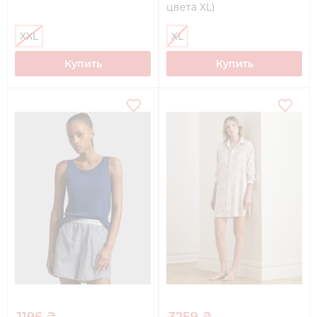
цвета XL)
XXL
XL
Купить
Купить
1196 ₴
3259 ₴