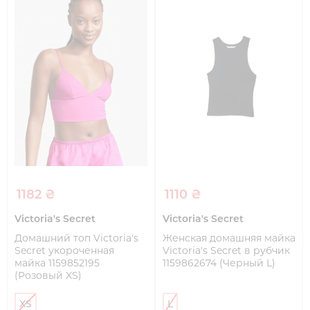
1182 ₴
1110 ₴
Victoria's Secret
Victoria's Secret
Домашний топ Victoria's
Женская домашняя майка
Secret укороченная
Victoria's Secret в рубчик
майка 1159852195
1159862674 (Черный L)
(Розовый XS)
XS
L