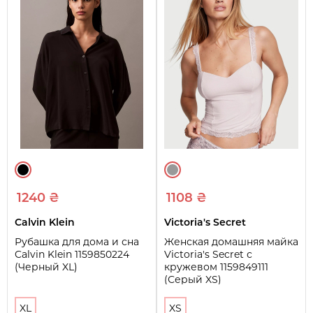
1240 ₴
1108 ₴
Calvin Klein
Victoria's Secret
Рубашка для дома и сна
Женская домашняя майка
Calvin Klein 1159850224
Victoria's Secret с
(Черный XL)
кружевом 1159849111
(Серый XS)
XL
XS