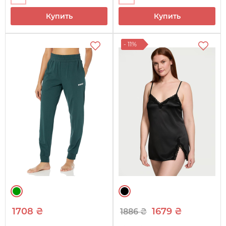
Купить
Купить
- 11%
1708 ₴
1679 ₴
1886 ₴