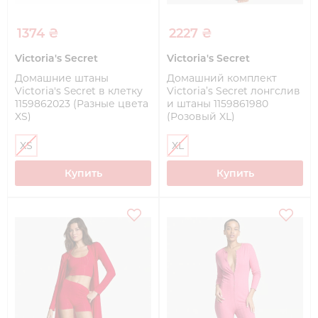
1374 ₴
2227 ₴
Victoria's Secret
Victoria's Secret
Домашние штаны
Домашний комплект
Victoria's Secret в клетку
Victoria’s Secret лонгслив
1159862023 (Разные цвета
и штаны 1159861980
XS)
(Розовый XL)
XS
XL
Купить
Купить