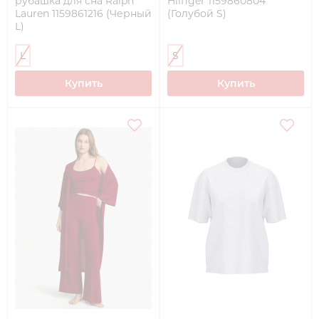
рубашка для сна Ralph
Hilfiger 1159860804
Lauren 1159861216 (Черный
(Голубой S)
L)
L
S
Купить
Купить