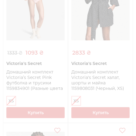
1093 ₴
2833 ₴
1333 ₴
Victoria's Secret
Victoria's Secret
Домашний комплект
Домашний комплект
Victoria’s Secret Pink
Victoria's Secret халат,
футболка и трусики
шорты и майка
1159834901 (Разные цвета
1159808031 (Черный, XS)
XS)
XS
XS
Купить
Купить