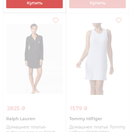
Купить
Купить
2825 ₴
1579 ₴
Ralph Lauren
Tommy Hilfiger
Домашнее платье-
Домашнее платье Tommy