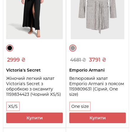
2999 ₴
3791 ₴
4681 ₴
Victoria's Secret
Emporio Armani
Жіночий легкий халат
Велюровий халат
Victoria's Secret з
Emporio Armani з поясом
обробкою з оксамиту
1159809631 (Сірий, One
1159834423 (Чорний XS/S)
size)
XS/S
One size
Купити
Купити