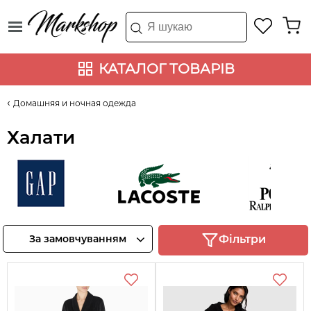
КАТАЛОГ ТОВАРІВ
Домашняя и ночная одежда
Халати
Gap
Lacoste
Ralph Lauren
Переглянте
Переглянте
Переглянте
За замовчуванням
Фільтри
товари
товари
товари