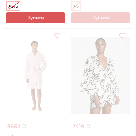
XS/S
XS
Купити
Купити
3852 ₴
2419 ₴