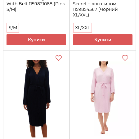
With Belt 1159821088 (Pink
Secret з логотипом
S/M)
1159854567 (Чорний
XL/XXL)
S/M
XL/XXL
Купити
Купити