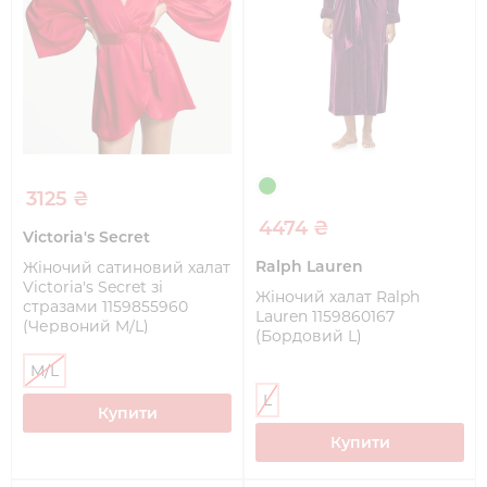
3125 ₴
4474 ₴
Victoria's Secret
Ralph Lauren
Жіночий сатиновий халат
Victoria's Secret зі
Жіночий халат Ralph
стразами 1159855960
Lauren 1159860167
(Червоний M/L)
(Бордовий L)
M/L
L
Купити
Купити