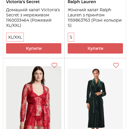
Victoria's Secret
Ralph Lauren
Домашній халат Victoria's
Жіночий халат Ralph
Secret з мереживом
Lauren з принтом
1160033464 (Рожевий
1159863763 (Різні кольори
XL/XXL)
S)
XL/XXL
S
Купити
Купити