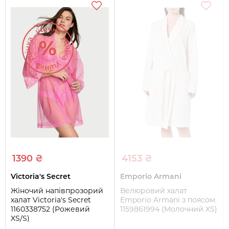
1390 ₴
4153 ₴
Victoria's Secret
Emporio Armani
Жіночий напівпрозорий
Велюровий халат
халат Victoria's Secret
Emporio Armani з поясом
1160338752 (Рожевий
1159861994 (Молочний XS)
XS/S)