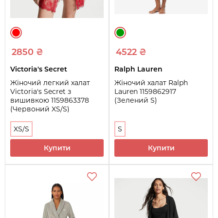
2850 ₴
4522 ₴
Victoria's Secret
Ralph Lauren
Жіночий легкий халат
Жіночий халат Ralph
Victoria's Secret з
Lauren 1159862917
вишивкою 1159863378
(Зелений S)
(Червоний XS/S)
XS/S
S
Купити
Купити