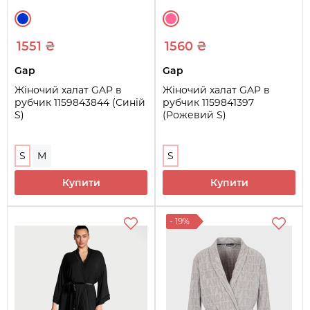
1551 ₴
1560 ₴
Gap
Gap
Жіночий халат GAP в
Жіночий халат GAP в
рубчик 1159843844 (Синій
рубчик 1159841397
S)
(Рожевий S)
S
M
S
Купити
Купити
- 19%