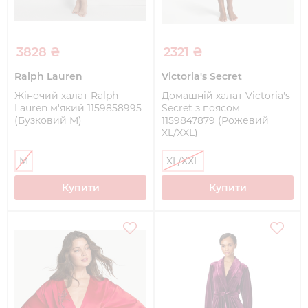
3828 ₴
2321 ₴
Ralph Lauren
Victoria's Secret
Жіночий халат Ralph
Домашній халат Victoria's
Lauren м'який 1159858995
Secret з поясом
(Бузковий M)
1159847879 (Рожевий
XL/XXL)
M
XL/XXL
Купити
Купити