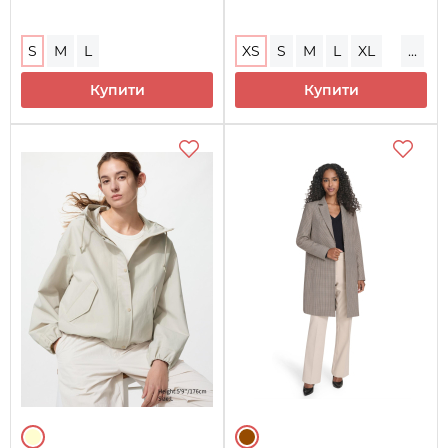
S
M
L
XS
S
M
L
XL
...
XXL
Купити
Купити