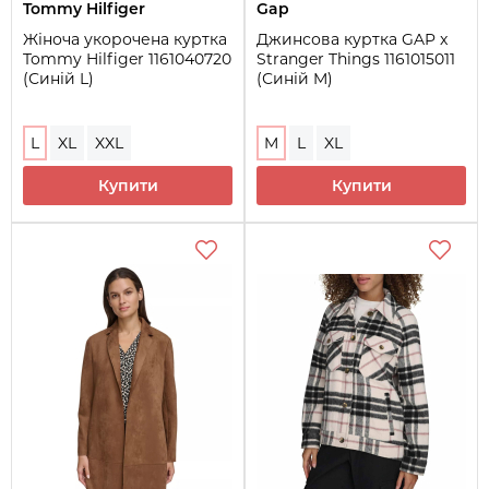
Tommy Hilfiger
Gap
Жіноча укорочена куртка
Джинсова куртка GAP x
Tommy Hilfiger 1161040720
Stranger Things 1161015011
(Синій L)
(Синій M)
L
XL
XXL
M
L
XL
Купити
Купити