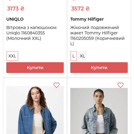
3173 ₴
3572 ₴
UNIQLO
Tommy Hilfiger
Вітровка з капюшоном
Жіночий подовжений
Uniqlo 1160840355
жакет Tommy Hilfiger
(Молочний XXL)
1160205059 (Коричневий
L)
XXL
L
XL
Купити
Купити