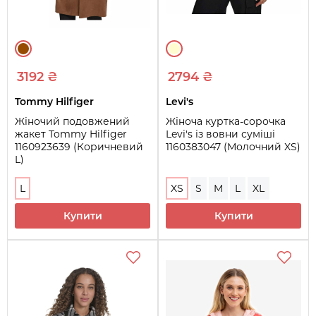
3192 ₴
2794 ₴
Tommy Hilfiger
Levi's
Жіночий подовжений
Жіноча куртка-сорочка
жакет Tommy Hilfiger
Levi's із вовни суміші
1160923639 (Коричневий
1160383047 (Молочний XS)
L)
L
XS
S
M
L
XL
Купити
Купити