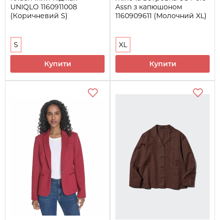
UNIQLO 1160911008
Assn з капюшоном
(Коричневий S)
1160909611 (Молочний XL)
S
XL
Купити
Купити