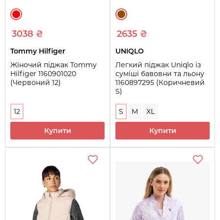
3038 ₴
2635 ₴
Tommy Hilfiger
UNIQLO
Жіночий піджак Tommy
Легкий піджак Uniqlo із
Hilfiger 1160901020
суміші бавовни та льону
(Червоний 12)
1160897295 (Коричневий
S)
12
S
M
XL
Купити
Купити