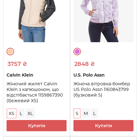
3757 ₴
2848 ₴
Calvin Klein
U.S. Polo Assn
Жіночий жилет Calvin
Жіноча вітровка-бомбер
Klein з капюшоном, що
US Polo Assn 1160843799
відстібається 1159867390
(бузковий S)
(Бежевий XS)
XS
L
XL
S
M
L
Купити
Купити