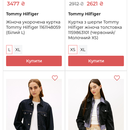
3477 ₴
2621 ₴
2912 ₴
Tommy Hilfiger
Tommy Hilfiger
Жіноча укорочена куртка
Куртка з шерпи Tommy
Tommy Hilfiger 1161148059
Hilfiger жіноча толстовка
(Білий L)
1159863101 (Червоний/
Молочний XS)
L
XL
XS
XL
Купити
Купити