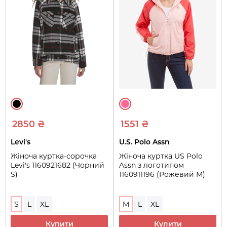
2850 ₴
1551 ₴
Levi's
U.S. Polo Assn
Жіноча куртка-сорочка
Жіноча куртка US Polo
Levi's 1160921682 (Чорний
Assn з логотипом
S)
1160911196 (Рожевий M)
S
L
XL
M
L
XL
Купити
Купити