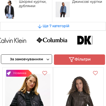
Шкіряні куртки,
Джинсові куртки
дублянки
Ще 7 категорій
vin Klein
COLUMBIA
DKNY
реглянте
Переглянте
Переглянте
За замовчуванням
Фільтри
товари
товари
товари
Новинка