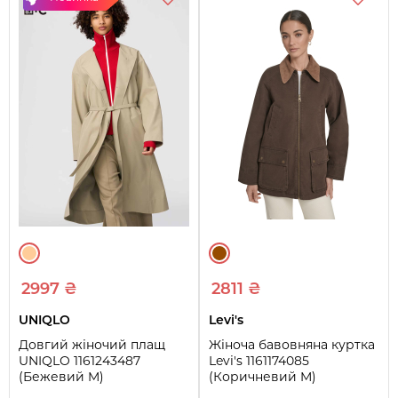
2997 ₴
2811 ₴
UNIQLO
Levi's
Довгий жіночий плащ
Жіноча бавовняна куртка
UNIQLO 1161243487
Levi's 1161174085
(Бежевий M)
(Коричневий M)