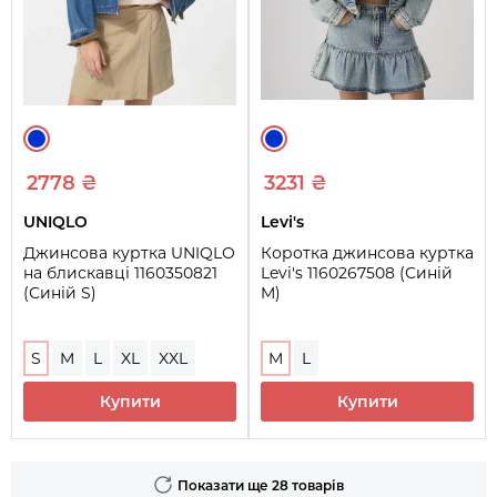
2778 ₴
3231 ₴
UNIQLO
Levi's
Джинсова куртка UNIQLO
Коротка джинсова куртка
на блискавці 1160350821
Levi's 1160267508 (Синій
(Синій S)
M)
S
M
L
XL
XXL
M
L
Купити
Купити
Показати ще 28 товарів