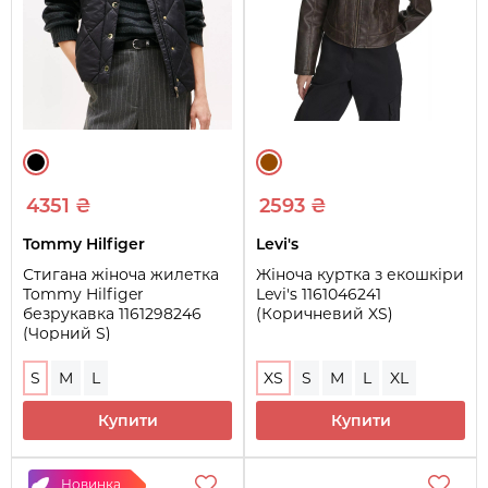
4351 ₴
2593 ₴
Tommy Hilfiger
Levi's
Стигана жіноча жилетка
Жіноча куртка з екошкіри
Tommy Hilfiger
Levi's 1161046241
безрукавка 1161298246
(Коричневий XS)
(Чорний S)
S
M
L
XS
S
M
L
XL
Купити
Купити
Новинка