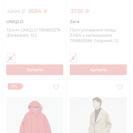
3684 ₴
3730 ₴
4004 ₴
UNIQLO
Zara
Тренч UNIQLO 1159801274
Прогумований плащ
(Бежевий, XL)
ZARA з капюшоном
1159800186 (Чорний, S)
XL
S
Купити
Купити
- 8%