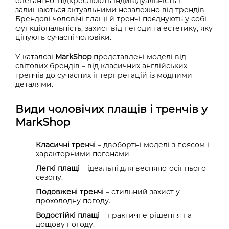
елегантно, підкреслюють індивідуальність і
залишаються актуальними незалежно від трендів.
Брендові чоловічі плащі й тренчі поєднують у собі
функціональність, захист від негоди та естетику, яку
цінують сучасні чоловіки.
У каталозі
MarkShop
представлені моделі від
світових брендів – від класичних англійських
тренчів до сучасних інтерпретацій із модними
деталями.
Види чоловічих плащів і тренчів у
MarkShop
Класичні тренчі
– двобортні моделі з поясом і
характерними погонами.
Легкі плащі
– ідеальні для весняно-осіннього
сезону.
Подовжені тренчі
– стильний захист у
прохолодну погоду.
Водостійкі плащі
– практичне рішення на
дощову погоду.