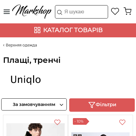
КАТАЛОГ ТОВАРІВ
Верхняя одежда
Плащі, тренчі
UNIQLO
Переглянте
За замовчуванням
Фільтри
товари
- 10%