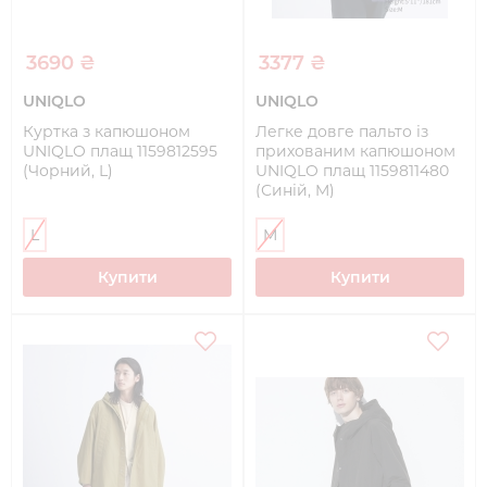
3690 ₴
3377 ₴
UNIQLO
UNIQLO
Куртка з капюшоном
Легке довге пальто із
UNIQLO плащ 1159812595
прихованим капюшоном
(Чорний, L)
UNIQLO плащ 1159811480
(Синій, M)
L
M
Купити
Купити