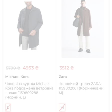
4953 ₴
3512 ₴
5790 ₴
Michael Kors
Zara
Чоловіча куртка Michael
Чоловічий тренч ZARA
Kors подовжена ветровка
1159802061 (Коричневий,
- плащ 1159809288
M)
(Чорний, L)
L
M