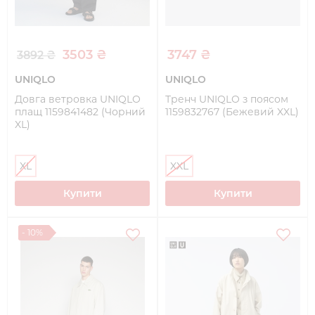
3503 ₴
3747 ₴
3892 ₴
UNIQLO
UNIQLO
Довга ветровка UNIQLO
Тренч UNIQLO з поясом
плащ 1159841482 (Чорний
1159832767 (Бежевий XXL)
XL)
XL
XXL
Купити
Купити
- 10%