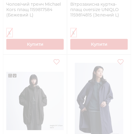
Чоловічий тренч Michael
Вітрозахисна куртка-
Kors плащ 1159817584
плащ oversize UNIQLO
(Бежевий L)
1159814815 (Зелений L)
L
L
Купити
Купити