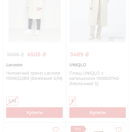
4505 ₴
3489 ₴
5006 ₴
Lacoste
UNIQLO
Чоловічий тренч Lacoste
Плащ UNIQLO з
1159832289 (Бежевий S/M)
капюшоном 1159825740
(Молочний S)
S/M
S
Купити
Купити
- 18%