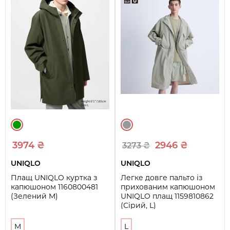
3974 ₴
2946 ₴
3273 ₴
UNIQLO
UNIQLO
Плащ UNIQLO куртка з
Легке довге пальто із
капюшоном 1160800481
прихованим капюшоном
(Зелений M)
UNIQLO плащ 1159810862
(Сірий, L)
M
L