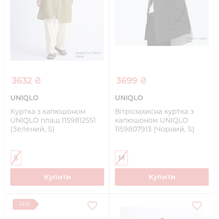
3632 ₴
3699 ₴
UNIQLO
UNIQLO
Куртка з капюшоном
Вітрозахисна куртка з
UNIQLO плащ 1159812551
капюшоном UNIQLO
(Зелений, S)
1159807913 (Чорний, S)
S
M
Купити
Купити
- 14%