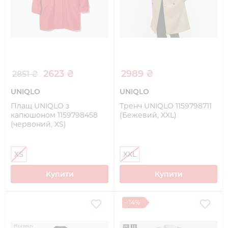
2623 ₴
2989 ₴
2851 ₴
UNIQLO
UNIQLO
Плащ UNIQLO з
Тренч UNIQLO 1159798711
капюшоном 1159798458
(Бежевий, XXL)
(червоний, XS)
XS
XXL
Купити
Купити
- 14%