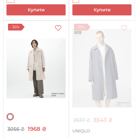
Купити
Купити
- 36%
- 10%
3543 ₴
3937 ₴
1968 ₴
3056 ₴
UNIQLO