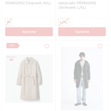
1159802902 (Чорний, M/L)
оверсайз 1159802005
(Зелений, L/XL)
M
L/XL
Купити
Купити
- 8%