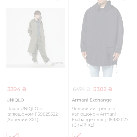
3394 ₴
5302 ₴
6474 ₴
UNIQLO
Armani Exchange
Плащ UNIQLO з
Чоловічий тренч із
капюшоном 1159825522
капюшоном Armani
(Зелений XXL)
Exchange плащ 1159821177
(Синій XL)