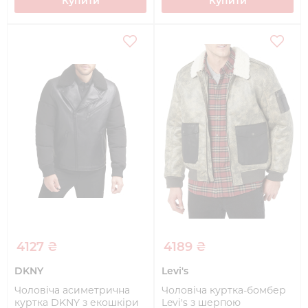
Купити
Купити
4127 ₴
4189 ₴
DKNY
Levi's
Чоловіча асиметрична
Чоловіча куртка-бомбер
куртка DKNY з екошкіри
Levi's з шерпою