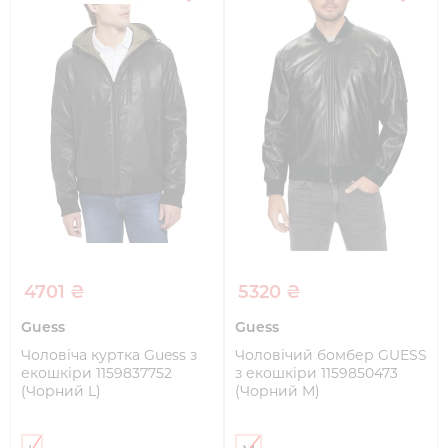
4701 ₴
5320 ₴
Guess
Guess
Чоловіча куртка Guess з
Чоловічий бомбер GUESS
екошкіри 1159837752
з екошкіри 1159850473
(Чорний L)
(Чорний M)