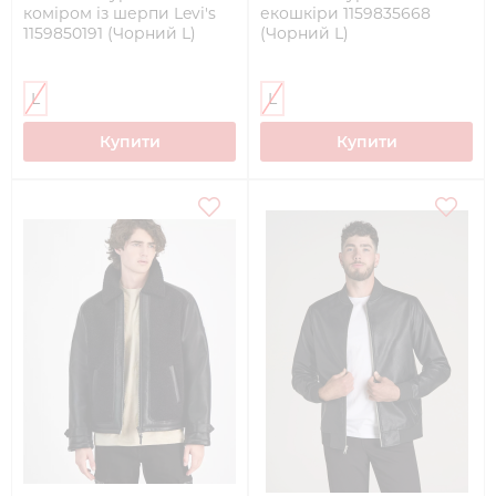
коміром із шерпи Levi's
екошкіри 1159835668
1159850191 (Чорний L)
(Чорний L)
L
L
Купити
Купити