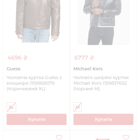
4696 ₴
6777 ₴
Guess
Michael Kors
Чоловіча куртка Guess з
Чоловічі шкіряні куртки
екошкіри 1159858079
Michael Kors 1159837652
(Коричневий XL)
(Чорний M)
XL
M
Купити
Купити