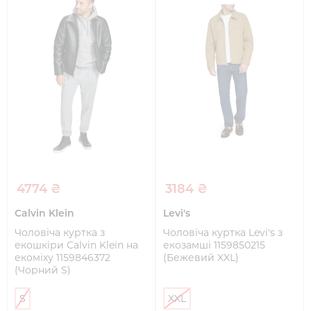
4774 ₴
3184 ₴
Calvin Klein
Levi's
Чоловіча куртка з
Чоловіча куртка Levi's з
екошкіри Calvin Klein на
екозамші 1159850215
екоміху 1159846372
(Бежевий XXL)
(Чорний S)
S
XXL