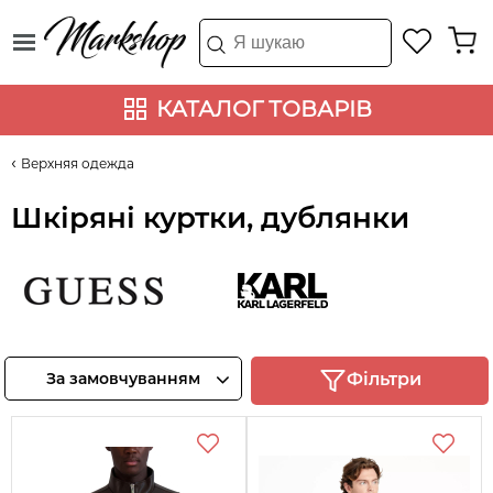
КАТАЛОГ ТОВАРІВ
Верхняя одежда
Шкіряні куртки, дублянки
Guess
Karl Lagerfeld
Переглянте
Переглянте
За замовчуванням
Фільтри
товари
товари