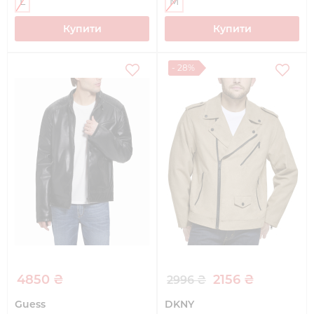
L
M
Купити
Купити
- 28%
4850 ₴
2156 ₴
2996 ₴
Guess
DKNY