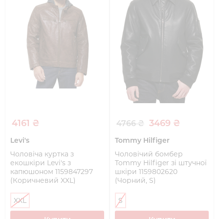
4161 ₴
3469 ₴
4766 ₴
Levi's
Tommy Hilfiger
Чоловіча куртка з
Чоловічий бомбер
екошкіри Levi's з
Tommy Hilfiger зі штучної
капюшоном 1159847297
шкіри 1159802620
(Коричневий XXL)
(Чорний, S)
XXL
S