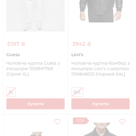
5197 ₴
3942 ₴
Guess
Levi's
Чоловіча куртка Guess з
Чоловіча куртка-бомбер з
екошкіри 1159847768
екошкіри Levi's з шерпою
(Сірий XL)
1159848012 (Чорний 6XL)
XL
6XL
Купити
Купити
- 27%