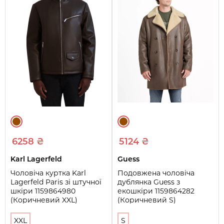
6258 ₴
5124 ₴
Karl Lagerfeld
Guess
Чоловіча куртка Karl
Подовжена чоловіча
Lagerfeld Paris зі штучної
дублянка Guess з
шкіри 1159864980
екошкіри 1159864282
(Коричневий XXL)
(Коричневий S)
XXL
S