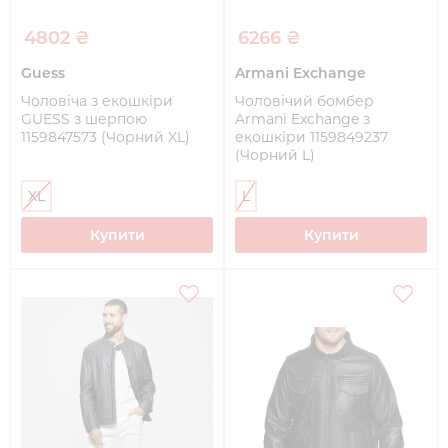
4802 ₴
6266 ₴
Guess
Armani Exchange
Чоловіча з екошкіри
Чоловічий бомбер
GUESS з шерпою
Armani Exchange з
1159847573 (Чорний XL)
екошкіри 1159849237
(Чорний L)
XL
L
Купити
Купити