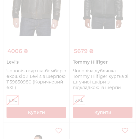
4006 ₴
5679 ₴
Levi's
Tommy Hilfiger
Чоловіча куртка-бомбер з
Чоловіча дублянка
екошкіри Levi's з шерпою
Tommy Hilfiger куртка зі
1159850980 (Коричневий
штучної шкіри з
6XL)
підкладкою із шерпи
1159850378 (Чорний XXL)
6XL
XXL
Купити
Купити