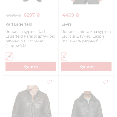
6297 ₴
4469 ₴
6698 ₴
Karl Lagerfeld
Levi's
Чоловіча куртка Karl
Чоловіча вінтажна куртка
Lagerfeld Paris зі штучною
Levi's зі штучної шкіри
овчиною 1159834345
1159804174 (Чорний, L)
(Чорний M)
M
L
Купити
Купити