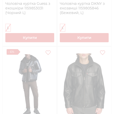
Чоловіча куртка Guess з
Чоловіча куртка DKNY з
екошкіри 1159853031
екозамші 1159805846
(Чорний L)
(Бежевий, L)
L
L
Купити
Купити
- 6%