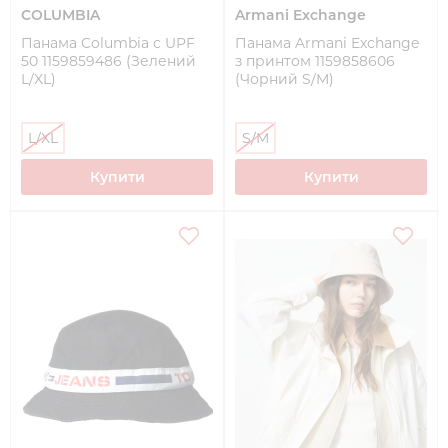
COLUMBIA
Armani Exchange
Панама Columbia c UPF
Панама Armani Exchange
50 1159859486 (Зелений
з принтом 1159858606
L/XL)
(Чорний S/M)
L/XL
S/M
Купити
Купити