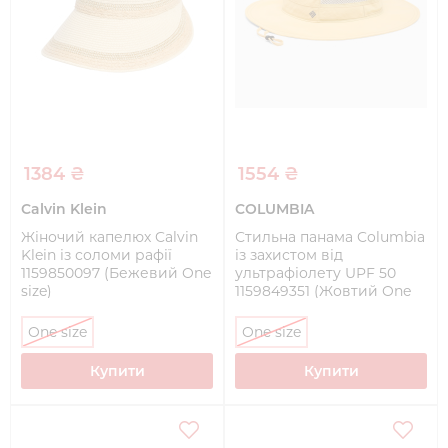
1384 ₴
1554 ₴
Calvin Klein
COLUMBIA
Жіночий капелюх Calvin
Стильна панама Columbia
Klein із соломи рафії
із захистом від
1159850097 (Бежевий One
ультрафіолету UPF 50
size)
1159849351 (Жовтий One
size)
One size
One size
Купити
Купити