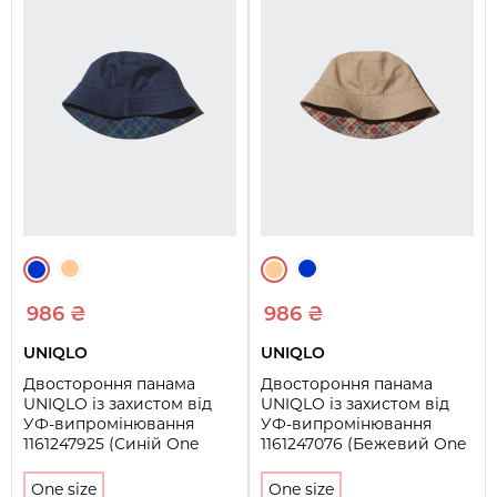
986 ₴
986 ₴
UNIQLO
UNIQLO
Двостороння панама
Двостороння панама
UNIQLO із захистом від
UNIQLO із захистом від
УФ-випромінювання
УФ-випромінювання
1161247925 (Синій One
1161247076 (Бежевий One
size)
size)
One size
One size