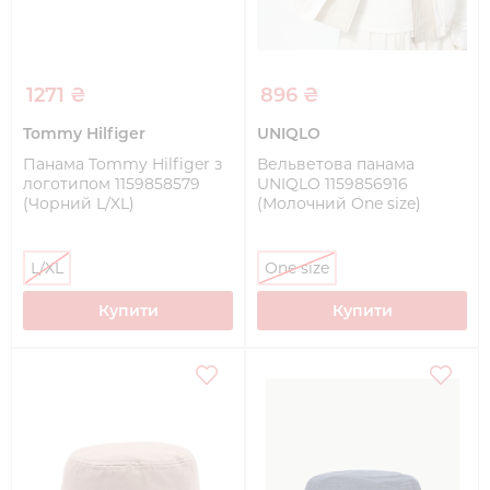
1271 ₴
896 ₴
Tommy Hilfiger
UNIQLO
Панама Tommy Hilfiger з
Вельветова панама
логотипом 1159858579
UNIQLO 1159856916
(Чорний L/XL)
(Молочний One size)
L/XL
One size
Купити
Купити