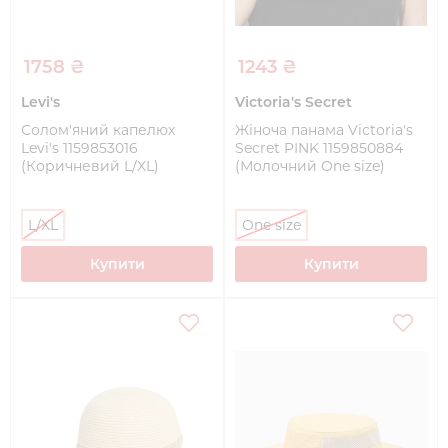
1758 ₴
1243 ₴
Levi's
Victoria's Secret
Солом'яний капелюх
Жіноча панама Victoria's
Levi's 1159853016
Secret PINK 1159850884
(Коричневий L/XL)
(Молочний One size)
L/XL
One size
Купити
Купити