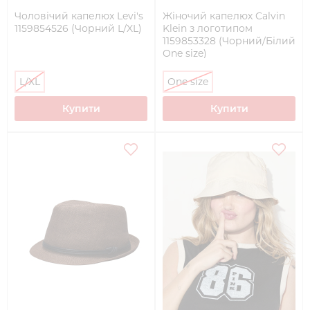
Чоловічий капелюх Levi's
Жіночий капелюх Calvin
1159854526 (Чорний L/XL)
Klein з логотипом
1159853328 (Чорний/Білий
One size)
L/XL
One size
Купити
Купити