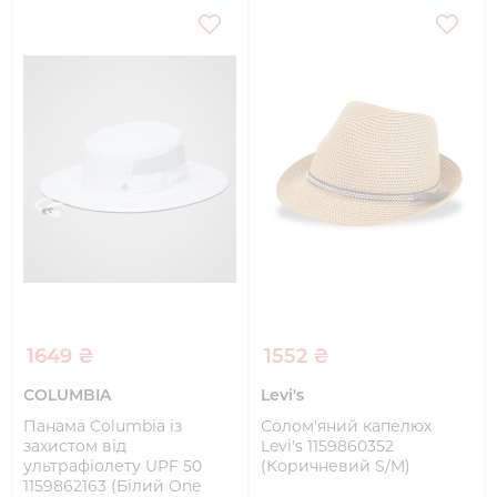
1649 ₴
1552 ₴
COLUMBIA
Levi's
Панама Columbia із
Солом'яний капелюх
захистом від
Levi's 1159860352
ультрафіолету UPF 50
(Коричневий S/M)
1159862163 (Білий One