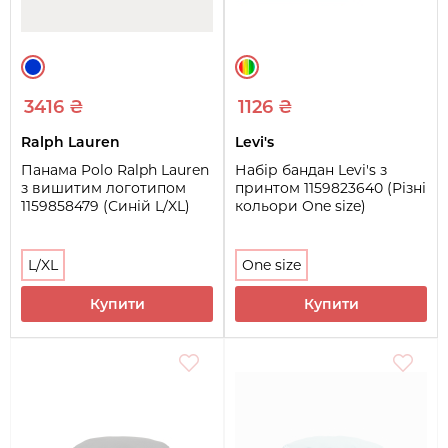
3416 ₴
1126 ₴
Ralph Lauren
Levi's
Панама Polo Ralph Lauren
Набір бандан Levi's з
з вишитим логотипом
принтом 1159823640 (Різні
1159858479 (Синій L/XL)
кольори One size)
L/XL
One size
Купити
Купити