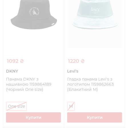
1092 ₴
1220 ₴
DKNY
Levi's
Панама DKNY з
Гладка панама Levi's з
нашивкою 1159864189
логотипом 1159862663
(Чорний One size)
(Блакитний M)
One size
M
Купити
Купити