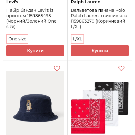
Levi's
Ralph Lauren
Набір бандан Levi's із
Вельветова панама Polo
принтом 1159865495
Ralph Lauren з вишивкою
(Чорний/Зелений One
1159863270 (Коричневий
size)
L/XL)
One size
L/XL
Купити
Купити