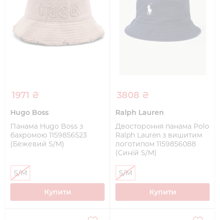
1971 ₴
3808 ₴
Hugo Boss
Ralph Lauren
Панама Hugo Boss з
Двостороння панама Polo
бахромою 1159856523
Ralph Lauren з вишитим
(Бежевий S/M)
логотипом 1159856088
(Синій S/M)
S/M
S/M
Купити
Купити