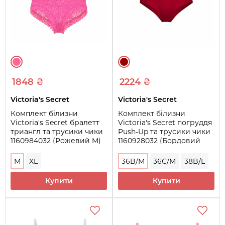
1848 ₴
2224 ₴
Victoria's Secret
Victoria's Secret
Комплект білизни
Комплект білизни
Victoria's Secret бралетт
Victoria's Secret погруддя
триангл та трусики чики
Push-Up та трусики чики
1160984032 (Рожевий M)
1160928032 (Бордовий
36B/M)
M
XL
36B/M
36C/M
38B/L
Купити
Купити