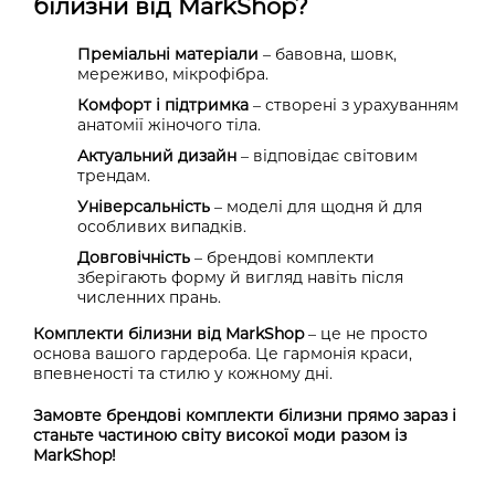
білизни від MarkShop?
Преміальні матеріали
– бавовна, шовк,
мереживо, мікрофібра.
Комфорт і підтримка
– створені з урахуванням
анатомії жіночого тіла.
Актуальний дизайн
– відповідає світовим
трендам.
Універсальність
– моделі для щодня й для
особливих випадків.
Довговічність
– брендові комплекти
зберігають форму й вигляд навіть після
численних прань.
Комплекти білизни від
MarkShop
– це не просто
основа вашого гардероба. Це гармонія краси,
впевненості та стилю у кожному дні.
Замовте брендові комплекти білизни прямо зараз і
станьте частиною світу високої моди разом із
MarkShop!