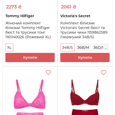
2273 ₴
2061 ₴
Tommy Hilfiger
Victoria's Secret
Жіночий комплект
Комплект білизни
білизни Tommy Hilfiger
Victoria's Secret бюст та
бюст та трусики тонг
трусики чики 1159862589
1161140026 (Рожевий XL)
(Червоний 34B/S)
XL
34B/S
36B/M
36D/M
...
38C/L
Купити
Купити