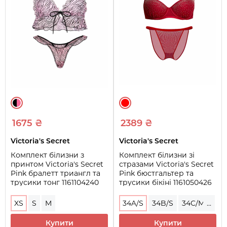
1675 ₴
2389 ₴
Victoria's Secret
Victoria's Secret
Комплект білизни з
Комплект білизни зі
принтом Victoria's Secret
стразами Victoria's Secret
Pink бралетт триангл та
Pink бюстгальтер та
трусики тонг 1161104240
трусики бікіні 1161050426
(Чорний/Рожевий XS)
(Червоний 34A/S)
XS
S
M
34A/S
34B/S
34C/M
...
36A/M
36B/M
36C/L
Купити
Купити