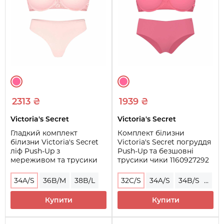
2313 ₴
1939 ₴
Victoria's Secret
Victoria's Secret
Гладкий комплект
Комплект білизни
білизни Victoria's Secret
Victoria's Secret погруддя
ліф Push-Up з
Push-Up та безшовні
мереживом та трусики
трусики чики 1160927292
тонг 1161227960 (Рожевий
(Рожевий 32C/S)
34A/S)
34A/S
36B/M
38B/L
32C/S
34A/S
34B/S
...
38C/L
Купити
Купити