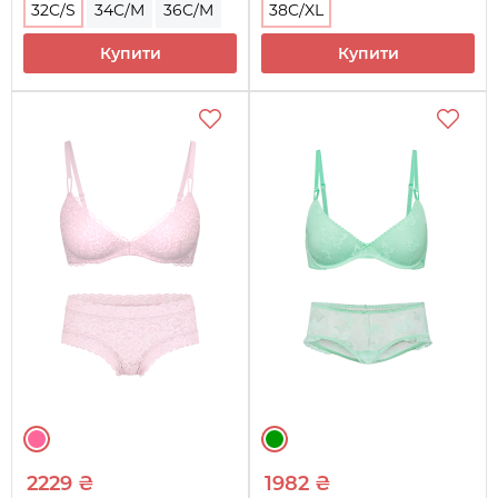
32C/S
34C/M
36C/M
38C/XL
Купити
Купити
2229 ₴
1982 ₴