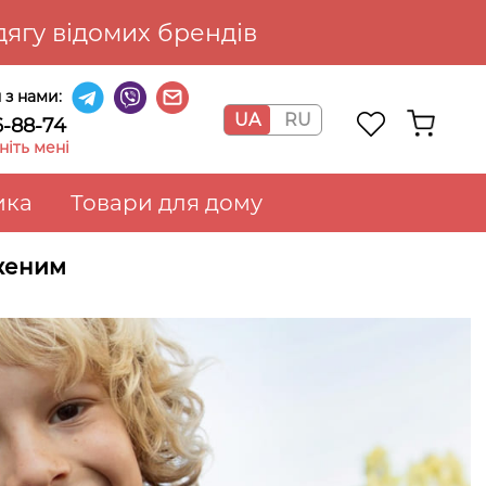
ягу відомих брендів
я з нами:
UA
RU
6-88-74
іть мені
ика
Товари для дому
женим