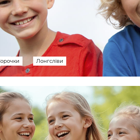
Сорочки
Лонгсліви