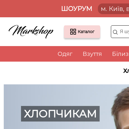
ШОУРУМ
м. Київ,
Каталог
Одяг
Взуття
Біли
Х
ХЛОПЧИКАМ