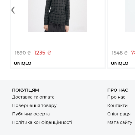
‹
1235 ₴
7
1690 ₴
1548 ₴
UNIQLO
UNIQLO
Дитячий комплект UNIQLO 1159802599
Джинсова 
(Чорний, 135-145)
1159811661 (
135-145
105-115
ПОКУПЦЯМ
ПРО НАС
Доставка та оплата
Про нас
Купити
Повернення товару
Контакти
Публічна оферта
Співпраця
Політика конфіденційності
Мапа сайту