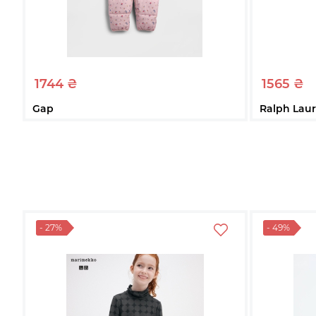
1744 ₴
1565 ₴
Gap
Ralph Lau
Дитячий теплий комбінезон GAP з
Дитяче пол
принтом 1159860597 (Рожевий 0-3M) на
логотипом
зріст 50 см
зріст 109-1
0-3M
3-6M
5
Купити
- 27%
- 49%