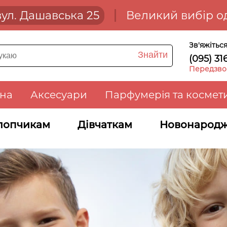
 вул. Дашавська 25
Великий вибір од
Зв'яжітьс
Знайти
(095) 31
Передзвон
зна
Аксесуари
Парфумерія та космет
лопчикам
Дівчаткам
Новонарод