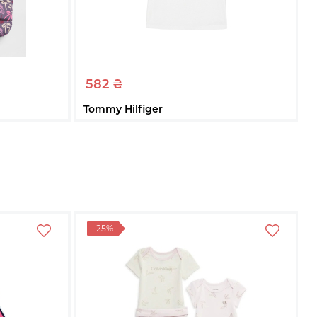
582 ₴
Tommy Hilfiger
интом
Дитяча футболка Tommy Hilfiger з
2M) на рост
принтом 1159861086 (Білий 4T) на зріст
104 см
4T
Купити
- 25%