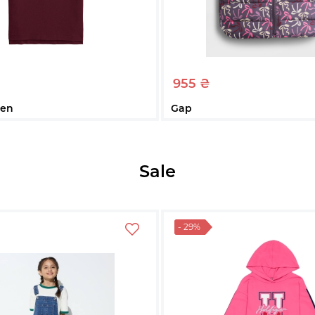
955 ₴
ren
Gap
о Polo Ralph Lauren з
Детская жилетка Gap с пр
 1159860983 (Бордовий 5) на
1159861453 (Фиолетовый 6-1
16 см
70 см
Sale
6-12M
12-18M
18-24M
Купити
Купити
- 29%