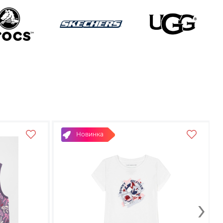
Новинка
›