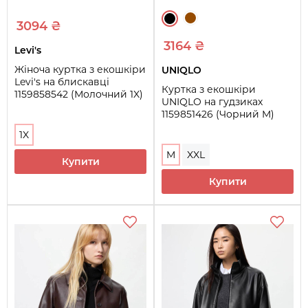
3094 ₴
3164 ₴
Levi's
Жіноча куртка з екошкіри
UNIQLO
Levi's на блискавці
Куртка з екошкіри
1159858542 (Молочний 1X)
UNIQLO на гудзиках
1159851426 (Чорний M)
1X
M
XXL
Купити
Купити