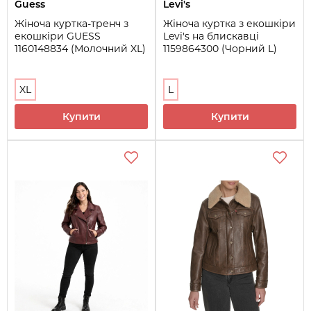
Guess
Levi's
Жіноча куртка-тренч з
Жіноча куртка з екошкіри
екошкіри GUESS
Levi's на блискавці
1160148834 (Молочний XL)
1159864300 (Чорний L)
XL
L
Купити
Купити