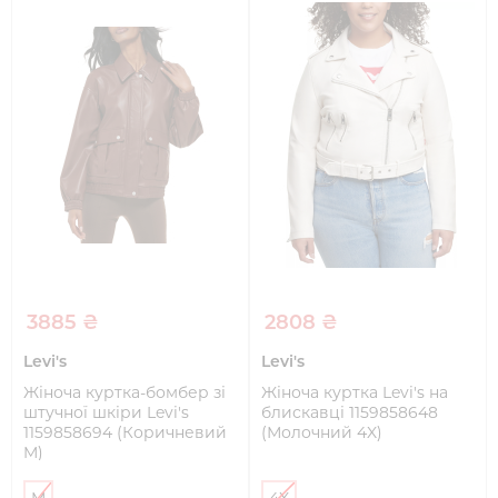
3885 ₴
2808 ₴
Levi's
Levi's
Жіноча куртка-бомбер зі
Жіноча куртка Levi's на
штучної шкіри Levi's
блискавці 1159858648
1159858694 (Коричневий
(Молочний 4X)
M)
M
4X