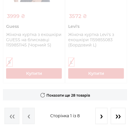
3999 ₴
3572 ₴
Guess
Levi's
Жіноча куртка з екошкіри
Жіноча куртка Levi's з
GUESS на блискавці
екошкіри 1159855083
1159851145 (Чорний S)
(Бордовий L)
S
L
Купити
Купити
Показати ще 28 товарів
Сторінка 1 із 8