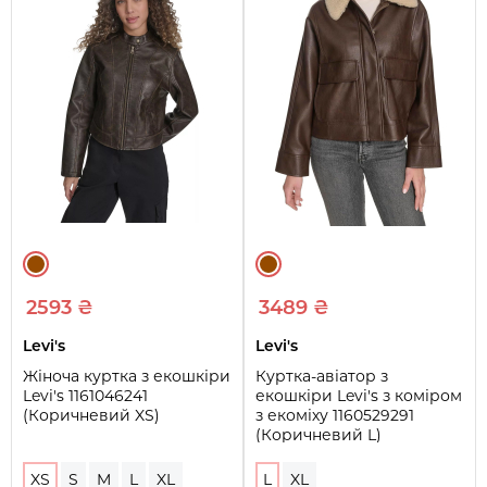
2593 ₴
3489 ₴
Levi's
Levi's
Жіноча куртка з екошкіри
Куртка-авіатор з
Levi's 1161046241
екошкіри Levi's з коміром
(Коричневий XS)
з екоміху 1160529291
(Коричневий L)
XS
S
M
L
XL
L
XL