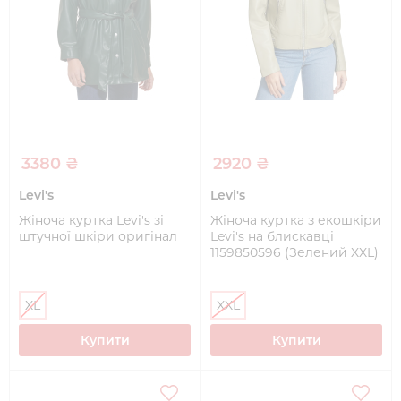
3380 ₴
2920 ₴
Levi's
Levi's
Жіноча куртка Levi's зі
Жіноча куртка з екошкіри
штучної шкіри оригінал
Levi's на блискавці
1159850596 (Зелений XXL)
XL
XXL
Купити
Купити