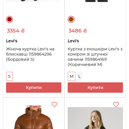
3354 ₴
3486 ₴
Levi's
Levi's
Жіноча куртка Levi's на
Куртка з екошкіри Levi's з
блискавці 1159864296
коміром зі штучної
(Бордовий S)
овчини 1159864169
(Коричневий M)
S
M
L
Купити
Купити