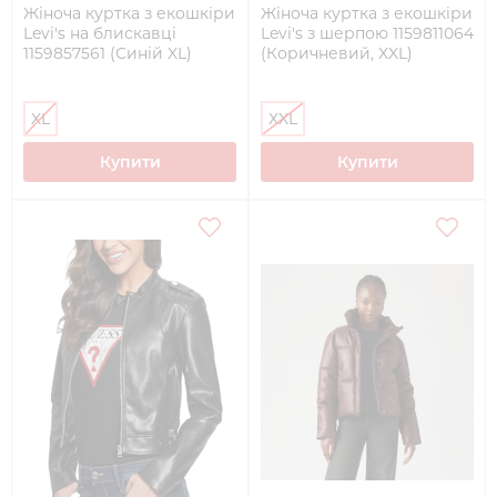
Жіноча куртка з екошкіри
Жіноча куртка з екошкіри
Levi's на блискавці
Levi's з шерпою 1159811064
1159857561 (Синій XL)
(Коричневий, XXL)
XL
XXL
Купити
Купити