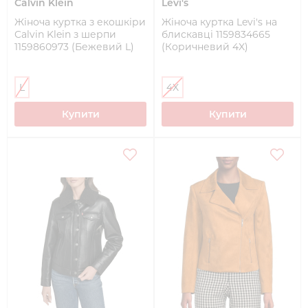
Calvin Klein
Levi's
Жіноча куртка з екошкіри
Жіноча куртка Levi's на
Calvin Klein з шерпи
блискавці 1159834665
1159860973 (Бежевий L)
(Коричневий 4X)
L
4X
Купити
Купити