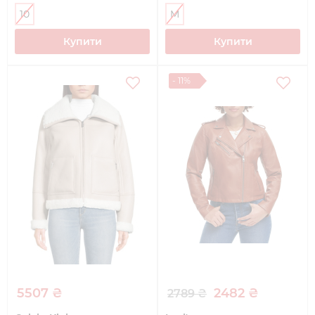
10
M
Купити
Купити
- 11%
5507 ₴
2482 ₴
2789 ₴