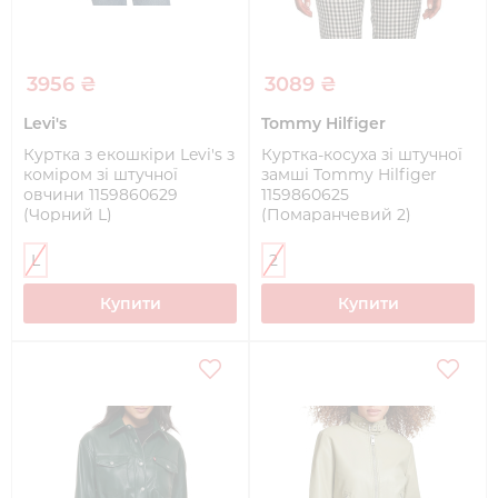
3956 ₴
3089 ₴
Levi's
Tommy Hilfiger
Куртка з екошкіри Levi's з
Куртка-косуха зі штучної
коміром зі штучної
замші Tommy Hilfiger
овчини 1159860629
1159860625
(Чорний L)
(Помаранчевий 2)
L
2
Купити
Купити