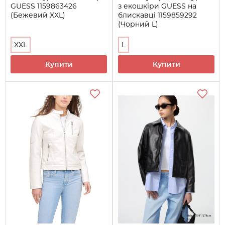
GUESS 1159863426
з екошкіри GUESS на
(Бежевий XXL)
блискавці 1159859292
(Чорний L)
XXL
L
Купити
Купити