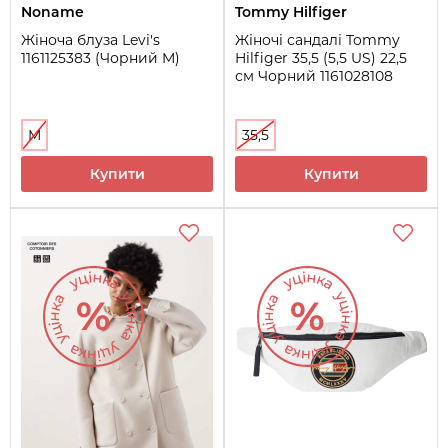
Noname
Tommy Hilfiger
Жіноча блуза Levi's
Жіночі сандалі Tommy
1161125383 (Чорний M)
Hilfiger 35,5 (5,5 US) 22,5
см Чорний 1161028108
M
35,5
Купити
Купити