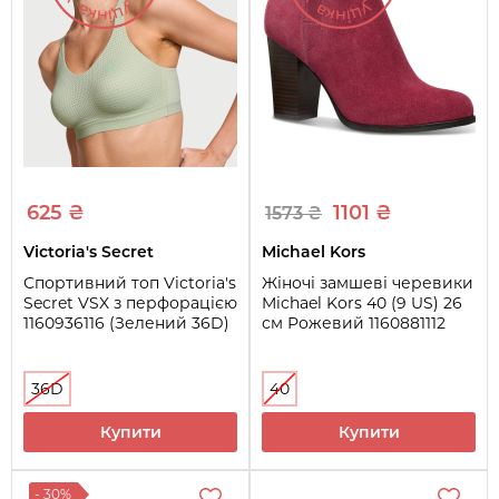
625 ₴
1101 ₴
1573 ₴
Victoria's Secret
Michael Kors
Спортивний топ Victoria's
Жіночі замшеві черевики
Secret VSX з перфорацією
Michael Kors 40 (9 US) 26
1160936116 (Зелений 36D)
см Рожевий 1160881112
36D
40
Купити
Купити
- 30%