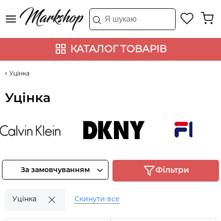
КАТАЛОГ ТОВАРІВ
Уцінка
Уцінка
alvin Klein
DKNY
FILA
Переглянте
Переглянте
Переглянте
За замовчуванням
Фільтри
товари
товари
товари
Уцінка
Скинути все