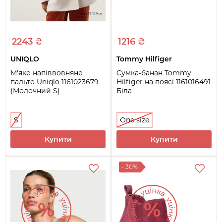
2243 ₴
1216 ₴
UNIQLO
Tommy Hilfiger
М'яке напіввовняне
Сумка-банан Tommy
пальто Uniqlo 1161023679
Hilfiger на поясі 1161016491
(Молочний S)
Біла
S
One size
Купити
Купити
- 30%