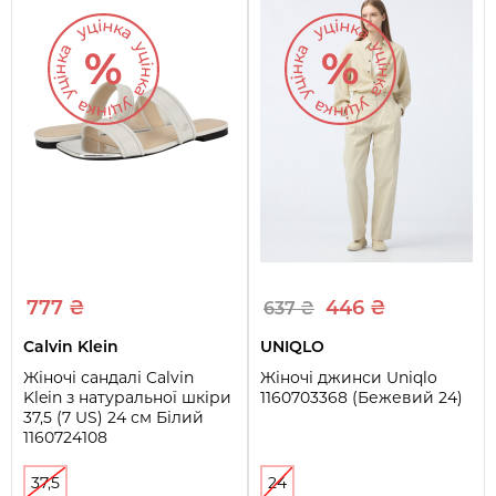
777 ₴
446 ₴
637 ₴
Calvin Klein
UNIQLO
Жіночі сандалі Calvin
Жіночі джинси Uniqlo
Klein з натуральної шкіри
1160703368 (Бежевий 24)
37,5 (7 US) 24 см Білий
1160724108
37,5
24