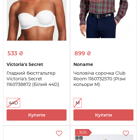
533 ₴
899 ₴
Victoria's Secret
Noname
Гладкий бюстгальтер
Чоловіча сорочка Club
Victoria's Secret
Room 1160732570 (Різні
1160738872 (Білий 44D)
кольори M)
44D
M
Купити
Купити
- 30%