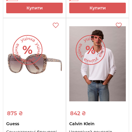
Купити
Купити
875 ₴
842 ₴
Guess
Calvin Klein
Сонцезахисні брендові
Чоловічий лонгслів