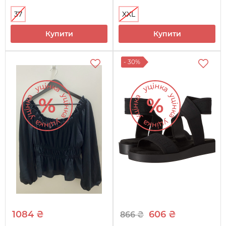
37
XXL
Купити
Купити
- 30%
1084 ₴
606 ₴
866 ₴