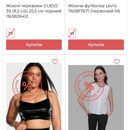
Жіночі черевики GUESS
Жіноча футболка Levi's
39 (8,5 US) 25,5 см Чорний
1160817671 (Червоний M)
1160826412
39
M
Купити
Купити