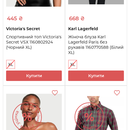
445 ₴
668 ₴
Victoria's Secret
Karl Lagerfeld
Спортивний топ Victoria's
Жіноча блуза Karl
Secret VSX 1160802924
Lagerfeld Paris без
(Чорний XL)
рукавів 1160770588 (Білий
XL)
XL
XL
Купити
Купити