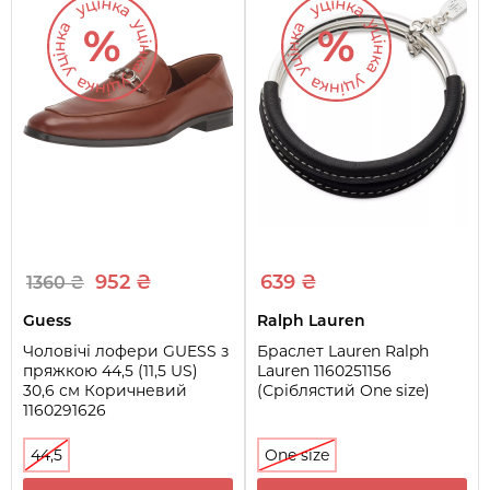
952 ₴
639 ₴
1360 ₴
Guess
Ralph Lauren
Чоловічі лофери GUESS з
Браслет Lauren Ralph
пряжкою 44,5 (11,5 US)
Lauren 1160251156
30,6 см Коричневий
(Сріблястий One size)
1160291626
44,5
One size