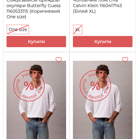
окуляри Butterfly Guess
Calvin Klein 1160417143
1160533115 (Коричневий
(Білий XL)
One size)
One size
XL
Купити
Купити