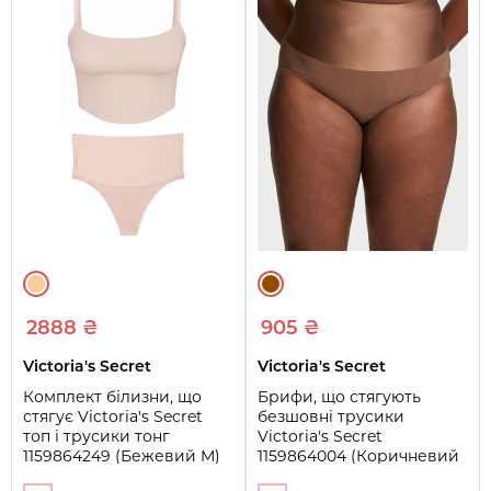
2888 ₴
905 ₴
Victoria's Secret
Victoria's Secret
Комплект білизни, що
Брифи, що стягують
стягує Victoria's Secret
безшовні трусики
топ і трусики тонг
Victoria's Secret
1159864249 (Бежевий M)
1159864004 (Коричневий
M)