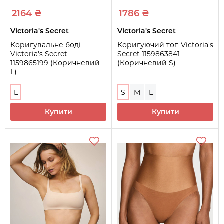
2164 ₴
1786 ₴
Victoria's Secret
Victoria's Secret
Коригувальне боді
Коригуючий топ Victoria's
Victoria's Secret
Secret 1159863841
1159865199 (Коричневий
(Коричневий S)
L)
L
S
M
L
Купити
Купити