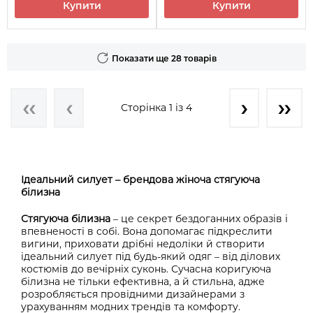
Купити
Купити
Показати ще 28 товарів
Сторінка 1 із 4
Ідеальний силует – брендовa жіночa стягуючa
білизнa
Стягуюча білизна
– це секрет бездоганних образів і
впевненості в собі. Вона допомагає підкреслити
вигини, приховати дрібні недоліки й створити
ідеальний силует під будь-який одяг – від ділових
костюмів до вечірніх суконь. Сучасна коригуюча
білизна не тільки ефективна, а й стильна, адже
розробляється провідними дизайнерами з
урахуванням модних трендів та комфорту.