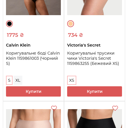
1775 ₴
734 ₴
Calvin Klein
Victoria's Secret
Коригувальне боді Calvin
Коригувальні трусики
Klein 1159861003 (Чорний
чики Victoria's Secret
S)
1159863255 (Бежевий XS)
S
XL
XS
Купити
Купити