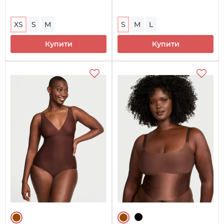
XS
S
M
S
M
L
Купити
Купити