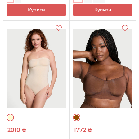
Купити
Купити
2010 ₴
1772 ₴