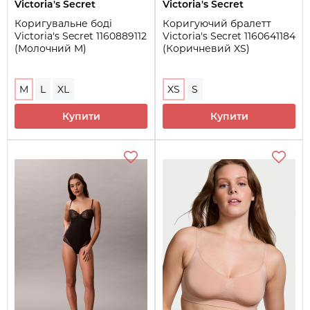
Victoria's Secret
Victoria's Secret
Коригувальне боді
Коригуючий бралетт
Victoria's Secret 1160889112
Victoria's Secret 1160641184
(Молочний M)
(Коричневий XS)
M
L
XL
XS
S
Купити
Купити