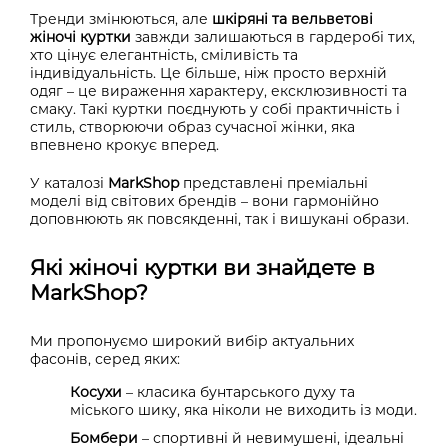
Тренди змінюються, але
шкіряні та вельветові
жіночі куртки
завжди залишаються в гардеробі тих,
хто цінує елегантність, сміливість та
індивідуальність. Це більше, ніж просто верхній
одяг – це вираження характеру, ексклюзивності та
смаку. Такі куртки поєднують у собі практичність і
стиль, створюючи образ сучасної жінки, яка
впевнено крокує вперед.
У каталозі
MarkShop
представлені преміальні
моделі від світових брендів – вони гармонійно
доповнюють як повсякденні, так і вишукані образи.
Які жіночі куртки ви знайдете в
MarkShop?
Ми пропонуємо широкий вибір актуальних
фасонів, серед яких:
Косухи
– класика бунтарського духу та
міського шику, яка ніколи не виходить із моди.
Бомбери
– спортивні й невимушені, ідеальні