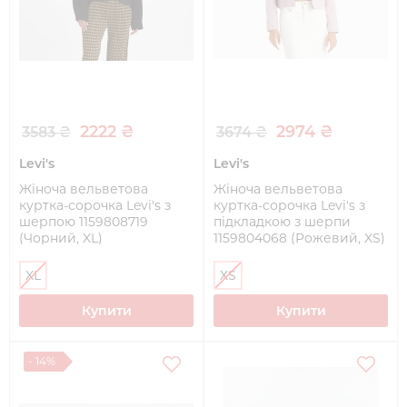
2222 ₴
2974 ₴
3583 ₴
3674 ₴
Levi's
Levi's
Жіноча вельветова
Жіноча вельветова
куртка-сорочка Levi's з
куртка-сорочка Levi's з
шерпою 1159808719
підкладкою з шерпи
(Чорний, XL)
1159804068 (Рожевий, XS)
XL
XS
Купити
Купити
- 14%