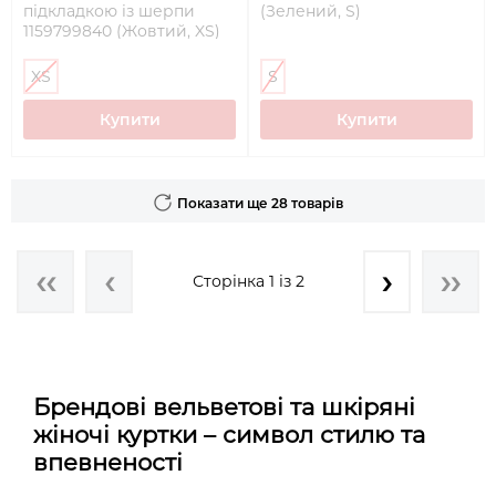
підкладкою із шерпи
(Зелений, S)
1159799840 (Жовтий, XS)
XS
S
Купити
Купити
Показати ще 28 товарів
Сторінка 1 із 2
Брендові вельветові та шкіряні
жіночі куртки – символ стилю та
впевненості