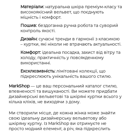
Матеріали:
натуральна шкіра преміум-класу та
високоякісний вельвет, що поєднують
міцність і комфорт.
Пошив:
бездоганна ручна робота та суворий
контроль якості.
Дизайн:
сучасні тренди в гармонії з класикою
– куртки, які ніколи не втрачають актуальності.
Комфорт:
ідеальна посадка, захист від вітру та
холоду, практичність у повсякденному
використанні.
Ексклюзивність:
лімітовані колекції, що
підкреслюють унікальність вашого стилю.
MarkShop
— це ваш персональний каталог стилю,
впевненості та вишуканості. Ви можете придбати
дизайнерські вельветові та шкіряні куртки всього у
кілька кліків, не виходячи з дому.
Ми створили місце, де кожна жінка може знайти
свою ідеальну дизайнерську вельветову або
шкіряну куртку. Із MarkShop ви отримуєте не
просто модний елемент, а річ, яка підкреслить