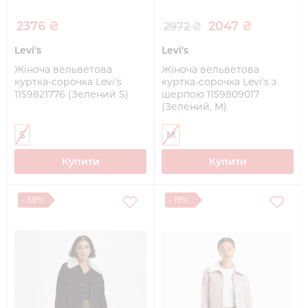
2376 ₴
2047 ₴
2972 ₴
Levi's
Levi's
Жіноча вельветова
Жіноча вельветова
куртка-сорочка Levi's
куртка-сорочка Levi's з
1159821776 (Зелений S)
шерпою 1159809017
(Зелений, M)
S
M
Купити
Купити
- 38%
- 19%