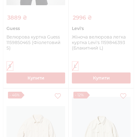
3889 ₴
2996 ₴
Guess
Levi's
Велюрова куртка Guess
Жіноча велюрова легка
1159850465 (Фіолетовий
куртка Levi's 1159846393
S)
(Блакитний L)
S
L
Купити
Купити
- 46%
- 12%