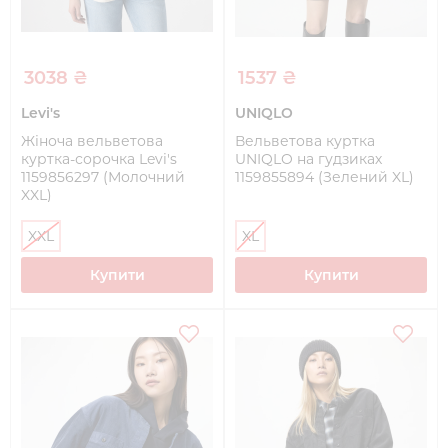
3038 ₴
1537 ₴
Levi's
UNIQLO
Жіноча вельветова
Вельветова куртка
куртка-сорочка Levi's
UNIQLO на гудзиках
1159856297 (Молочний
1159855894 (Зелений XL)
XXL)
XXL
XL
Купити
Купити