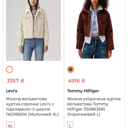
3357 ₴
4916 ₴
Levi's
Tommy Hilfiger
Жіноча вельветова
Жіноча укорочена куртка
куртка-сорочка Levi's з
вельветова Tommy
підкладкою із шерпи
Hilfiger 1159863681
1160185616 (Молочний XL)
(Коричневий L)
XL
L