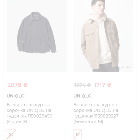
2078 ₴
1717 ₴
1974 ₴
UNIQLO
UNIQLO
Вельветова куртка-
Вельветова куртка-
сорочка UNIQLO на
сорочка UNIQLO на
гудзиках 1159828459
ґудзиках 1159829227
(Сірий XL)
(Бежевий M)
XL
M