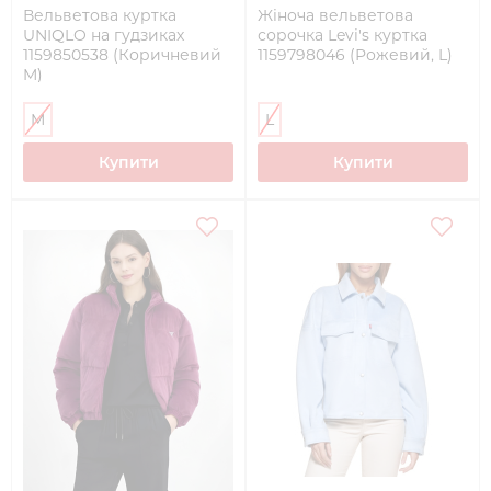
Вельветова куртка
Жіноча вельветова
UNIQLO на гудзиках
сорочка Levi's куртка
1159850538 (Коричневий
1159798046 (Рожевий, L)
M)
M
L
Купити
Купити