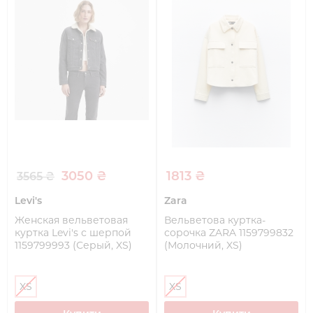
3050 ₴
1813 ₴
3565 ₴
Levi's
Zara
Женская вельветовая
Вельветова куртка-
куртка Levi's с шерпой
сорочка ZARA 1159799832
1159799993 (Серый, XS)
(Молочний, XS)
XS
XS