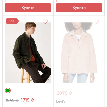
Купити
Купити
- 12%
2878 ₴
1715 ₴
1949 ₴
Levi's