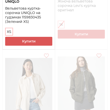
Жіноча вельветова
UNIQLO
сорочка Levi's куртка
Вельветова куртка-
оригінал
сорочка UNIQLO на
гудзиках 1159830435
(Зелений XS)
1X
XS
Купити
Купити