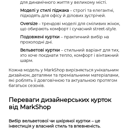
для динамічного життя у великому місті.
Моделі у стилі піджака
– строгі та елегантні,
підходять для офісу й ділових зустрічей.
Oversize
– трендові моделі для сміливих жінок,
що обирають комфорт і сучасний street-style.
Подовжені куртки
– практичний вибір на
прохолодні дні.
Вельветові куртки
– стильний варіант для тих,
хто хоче поєднати тепло, комфорт і вінтажний
шарм.
Кожна модель у MarkShop вирізняється унікальним
дизайном, деталями та преміальними матеріалами,
які роблять її довговічною та актуальною протягом
багатьох сезонів.
Переваги дизайнерських курток
від MarkShop
Вибір вельветової чи шкіряної куртки – це
інвестиція у власний стиль та впевненість.