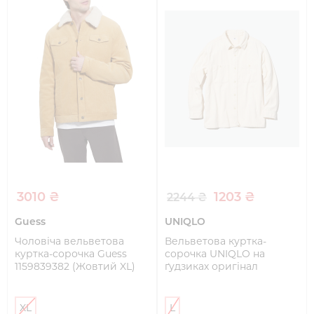
3010 ₴
1203 ₴
2244 ₴
Guess
UNIQLO
Чоловіча вельветова
Вельветова куртка-
куртка-сорочка Guess
сорочка UNIQLO на
1159839382 (Жовтий XL)
ґудзиках оригінал
XL
L