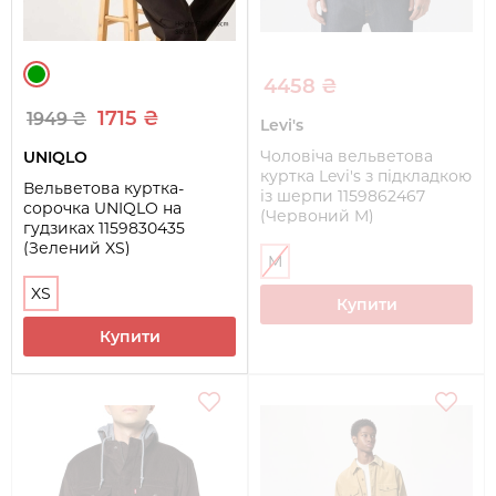
4458 ₴
1715 ₴
1949 ₴
Levi's
Чоловіча вельветова
UNIQLO
куртка Levi's з підкладкою
Вельветова куртка-
із шерпи 1159862467
сорочка UNIQLO на
(Червоний M)
гудзиках 1159830435
(Зелений XS)
M
XS
Купити
Купити