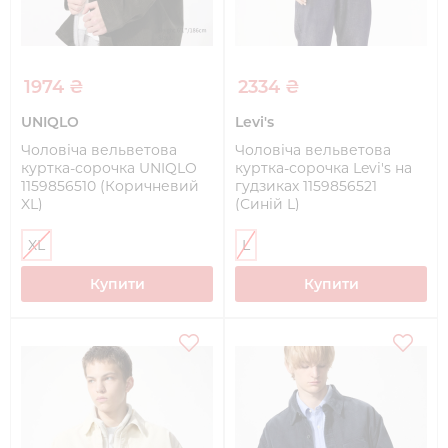
1974 ₴
2334 ₴
UNIQLO
Levi's
Чоловіча вельветова
Чоловіча вельветова
куртка-сорочка UNIQLO
куртка-сорочка Levi's на
1159856510 (Коричневий
гудзиках 1159856521
XL)
(Синій L)
XL
L
Купити
Купити