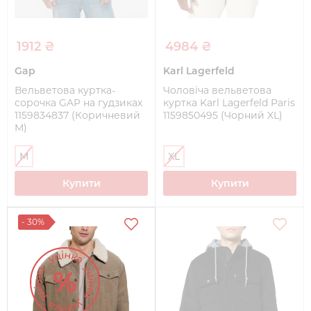
1912 ₴
4984 ₴
Gap
Karl Lagerfeld
Вельветова куртка-
Чоловіча вельветова
сорочка GAP на гудзиках
куртка Karl Lagerfeld Paris
1159834837 (Коричневий
1159850495 (Чорний XL)
M)
M
XL
Купити
Купити
- 30%