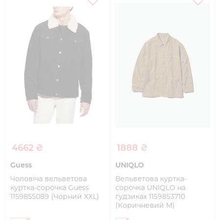
4662 ₴
1888 ₴
Guess
UNIQLO
Чоловіча вельветова
Вельветова куртка-
куртка-сорочка Guess
сорочка UNIQLO на
1159855089 (Чорний XXL)
гудзиках 1159853710
(Коричневий M)