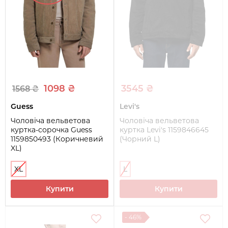
1098 ₴
3545 ₴
1568 ₴
Guess
Levi's
Чоловіча вельветова
Чоловіча вельветова
куртка-сорочка Guess
куртка Levi's 1159846645
1159850493 (Коричневий
(Чорний L)
XL)
XL
L
Купити
Купити
- 46%