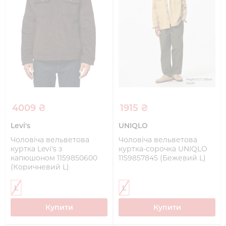
4009 ₴
1915 ₴
Levi's
UNIQLO
Чоловіча вельветова
Чоловіча вельветова
куртка Levi's з
куртка-сорочка UNIQLO
капюшоном 1159850600
1159857845 (Бежевий L)
(Коричневий L)
L
L
Купити
Купити