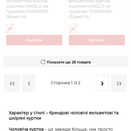
Вельветова куртка-
Вельветова куртка-
сорочка UNIQLO на
сорочка UNIQLO на
гудзиках 1159829130
гудзиках 1159828459
(Білий M)
(Сірий XL)
M
XL
Купити
Купити
Показати ще 28 товарів
Сторінка 1 із 2
Характер у стилі – брендові чоловічі вельветові та
шкіряні куртки
Чоловіча куртка
– це завжди більше, ніж просто