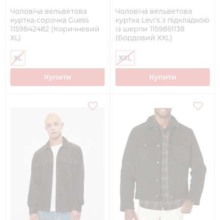
Чоловіча вельветова
Чоловіча вельветова
куртка-сорочка Guess
куртка Levi's з підкладкою
1159842482 (Коричневий
із шерпи 1159851138
XL)
(Бордовий XXL)
XL
XXL
Купити
Купити