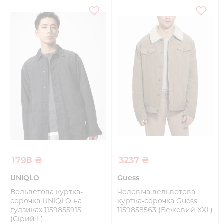
1798 ₴
3237 ₴
UNIQLO
Guess
Вельветова куртка-
Чоловіча вельветова
сорочка UNIQLO на
куртка-сорочка Guess
гудзиках 1159855915
1159858563 (Бежевий XXL)
(Сірий L)