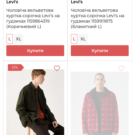
Levi's
Levi's
Чоловіча вельветова
Чоловіча вельветова
куртка-сорочка Levi's на
куртка-сорочка Levi's на
гудзиках 1159864319
гудзиках 1159911875
(Коричневий L)
(Блакитний L)
L
XL
L
XL
Купити
Купити
- 12%