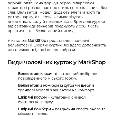
верхній одяг. Вона формує образ, підкреслює
характер і розповідає про стиль свого власника без
слів. Вельветові моделі додають елегантності та
ретро-шарму, а шкіряні – символізують
впевненість, силу й незалежність. Брендові куртки
від світових дизайнерів поєднують у собі якість,
практичність і бездоганний вигляд.
У каталозі
MarkShop
представлені чоловічі
вельветові й шкіряні куртки, які вдало доповнюють
як повсякденні, так і вечірні образи.
Види чоловічих курток у MarkShop
Вельветові класичні
– стильний вибір для
повсякденного міського look-у.
Вельветові з коміром із хутра чи шерпи
–
трендові моделі з акцентом на комфорт.
Шкіряні косухи
– культовий символ
бунтарського духу.
Шкіряні бомбери
– поєднання спортивного та
міського стилю.