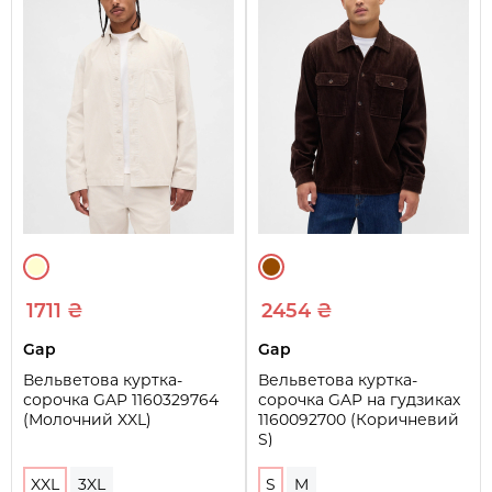
1711 ₴
2454 ₴
Gap
Gap
Вельветова куртка-
Вельветова куртка-
сорочка GAP 1160329764
сорочка GAP на гудзиках
(Молочний XXL)
1160092700 (Коричневий
S)
XXL
3XL
S
M