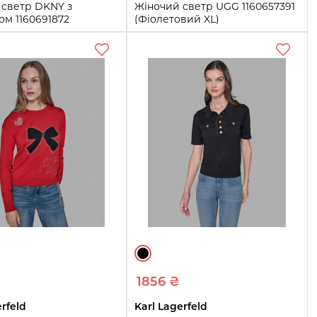
 светр DKNY з
Жіночий светр UGG 1160657391
ом 1160691872
(Фіолетовий XL)
Білий XL)
XL
Купити
Купити
1856 ₴
erfeld
Karl Lagerfeld