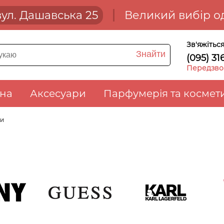
 вул. Дашавська 25
Великий вибір од
Зв'яжітьс
Знайти
(095) 31
Передзвон
зна
Аксесуари
Парфумерія та космет
ри
NY
Guess
Karl Lagerfeld