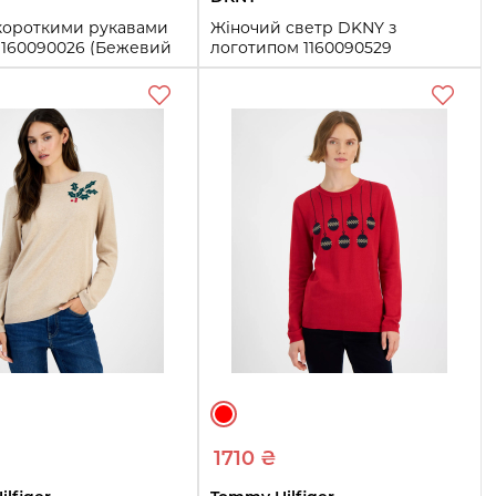
 короткими рукавами
Жіночий светр DKNY з
1160090026 (Бежевий
логотипом 1160090529
(Червоний S)
S
XL
Купити
Купити
1710 ₴