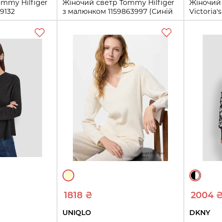
mmy Hilfiger
Жіночий светр Tommy Hilfiger
Жіночий
9132
з малюнком 1159863997 (Синій
Victoria'
S)
(Червони
S
XL
S
M
ти
Купити
1818 ₴
2004 
UNIQLO
DKNY