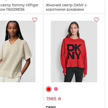
светр Tommy Hilfiger
Жіночий светр DKNY з
ом 1160298136
короткими рукавами
й S)
1160233940 (Білий S)
S
M
L
Купити
Купити
₴
1985 ₴
DKNY