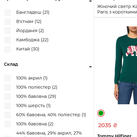
-
Жіночий светр Kar
Paris з коротким
Бангладеш (21)
1160325204 (Чорн
В'єтнам (12)
XL
Йорданія (2)
Купи
Камбоджа (22)
Китай (30)
Склад
-
100% акрил (1)
100% поліестер (2)
100% бавовна (29)
100% шерсть (1)
60% бавовна, 40% поліестер (1)
100% бавовна (2)
2035 ₴
44% бавовна, 29% акрил, 27%
Tommy Hilfiger