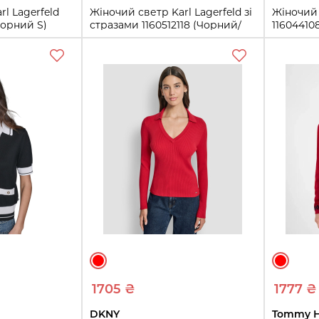
l Lagerfeld
Жіночий светр Karl Lagerfeld зі
Жіночий
(Чорний S)
стразами 1160512118 (Чорний/
11604410
Білий 2X)
XS
2X
ти
Купити
1705 ₴
1777 ₴
DKNY
Tommy Hi