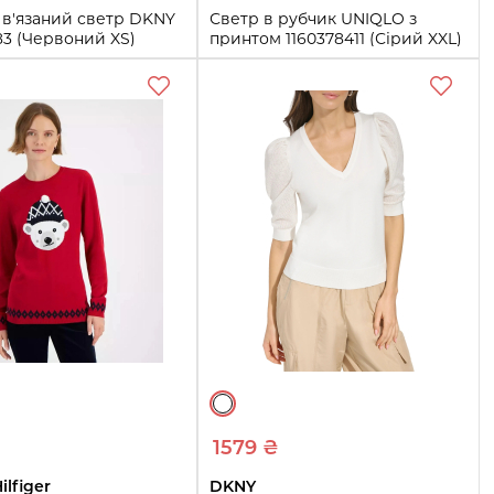
 в'язаний светр DKNY
Светр в рубчик UNIQLO з
83 (Червоний XS)
принтом 1160378411 (Сірий XXL)
XXL
Купити
Купити
1579 ₴
lfiger
DKNY