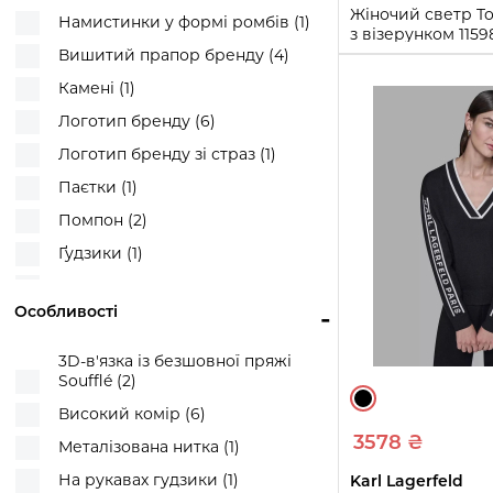
Смужки (4)
Жіночий светр To
Намистинки у формі ромбів (1)
з візерунком 115
Ромби (4)
XS)
Вишитий прапор бренду (4)
Сніжинка (1)
Камені (1)
XS
S
L
XXL
Прапорець бренду (1)
Логотип бренду (6)
Купи
Флакон парфумів (1)
Логотип бренду зі страз (1)
Фейр-Айл (1)
Паєтки (1)
Помпон (2)
Ґудзики (1)
Стрази (3)
Особливості
-
Прапор бренду (1)
Прапорець бренду (12)
3D-в'язка із безшовної пряжі
Soufflé (2)
Прапорець бренду, гудзики (3)
Високий комір (6)
Квіткова аплікація (1)
3578 ₴
Металізована нитка (1)
На рукавах гудзики (1)
Karl Lagerfeld