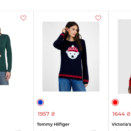
янте
Переглянте
Переглянте
ри
товари
товари
1957 ₴
1644 ₴
Tommy Hilfiger
Victoria'