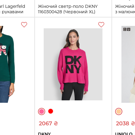
l Lagerfeld
Жіночий светр-поло DKNY
Жіночий 
и рукавами
1160300428 (Червоний XL)
з малюнк
ий XL)
(Червони
XL
S
XL
Купити
ти
2067 ₴
2038 
DKNY
UNIQLO