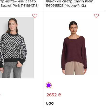
 трикотажний светр
Жіночий светр Calvin Klein
s Secret Pink 1161164318
1160915523 (Чорний XL)
й S)
XL
Купити
Купити
₴
2652 ₴
UGG