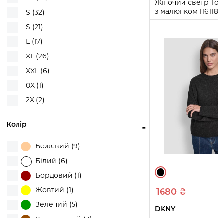
Жіночий светр To
Victoria's Secret (1)
з малюнком 116118
S (32)
(Зелений S)
S (21)
S
L
XL
L (17)
Купи
XL (26)
XXL (6)
0X (1)
2X (2)
Колір
-
Бежевий (9)
Білий (6)
Бордовий (1)
Жовтий (1)
1680 ₴
Зелений (5)
DKNY