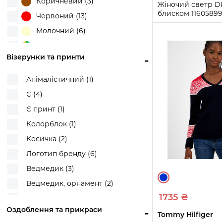
Коричневий (3)
Жіночий светр D
блиском 1160589
Червоний (13)
XS)
Молочний (6)
XS
S
M
Різні кольори (1)
Візерунки та принти
-
Купи
Рожевий (4)
Сірий (7)
Анімалістичний (1)
Синій (11)
Є (4)
Синій/Червоний (1)
Є принт (1)
Фіолетовий (2)
Колорблок (1)
Чорний (15)
Косичка (2)
Чорний/Білий (2)
Логотип бренду (6)
Ведмедик (3)
Ведмедик, орнамент (2)
1735 ₴
Ведмедик, візерунок Фер-Айл (1)
Оздоблення та прикраси
-
Монограма бренду (1)
Tommy Hilfiger