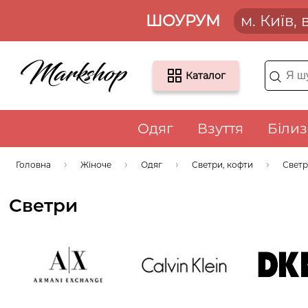
ШОУРУМ
м. Київ,
Каталог
Одяг
Взуття
Біли
Головна
Жіноче
Одяг
Светри, кофти
Свет
Светри
Armani
Calvin Klein
DK