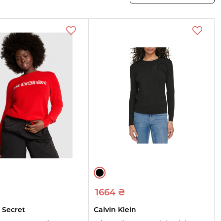
Переглянте
Переглянте
Переглянте
товари
товари
товари
1664 ₴
s Secret
Calvin Klein