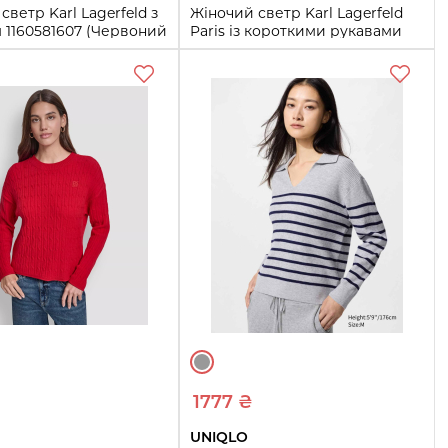
светр Karl Lagerfeld з
Жіночий светр Karl Lagerfeld
 1160581607 (Червоний
Paris із короткими рукавами
1160560206 (Чорний S)
S
Купити
Купити
1777 ₴
UNIQLO