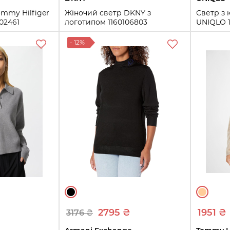
mmy Hilfiger
Жіночий светр DKNY з
Светр з
02461
логотипом 1160106803
UNIQLO 
(рожевий L)
S)
- 12%
L
S
ти
Купити
2795 ₴
1951 ₴
3176 ₴