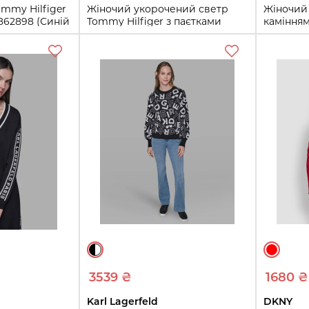
mmy Hilfiger
Жіночий укорочений светр
Жіночий 
9862898 (Синій
Tommy Hilfiger з паєтками
камінням
1160600425 (Червоний XL)
L)
XL
L
ти
Купити
3539 ₴
1680 ₴
Karl Lagerfeld
DKNY