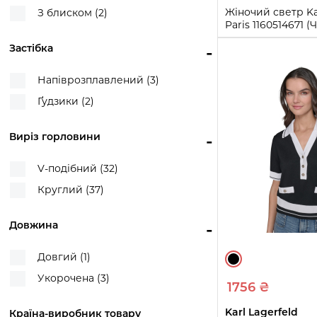
Жіночий светр Kar
З блиском (2)
Paris 1160514671 
Застібка
-
S
M
L
Купи
Напіврозплавлений (3)
Ґудзики (2)
Виріз горловини
-
V-подібний (32)
Круглий (37)
Довжина
-
Довгий (1)
Укорочена (3)
1756 ₴
Karl Lagerfeld
Країна-виробник товару