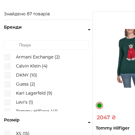
Exchange
Переглянте
Перегл
товари
това
Переглянте
Знайдено 87 товарів
товари
Бренди
-
Armani Exchange (2)
Calvin Klein (4)
DKNY (10)
Guess (2)
Karl Lagerfeld (9)
Levi's (1)
Tommy Hilfiger (41)
2047 ₴
Розмір
-
UGG (1)
Tommy Hilfiger
UNIQLO (16)
XS (15)