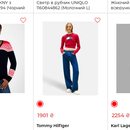
KNY з
Светр в рубчик UNIQLO
Жіночий
994 (Чорний
1160844862 (Молочний L)
візерунк
(Чорний/
L
XL
Купити
ти
1901 ₴
2254 ₴
Tommy Hilfiger
Karl Lag