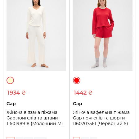
1934 ₴
1442 ₴
Gap
Gap
Жіноча в'язана піжама
Жіноча вафельна піжама
Gap лонгслів та штани
Gap лонгслів та шорти
1160198918 (Молочний M)
1160207561 (Червоний S)