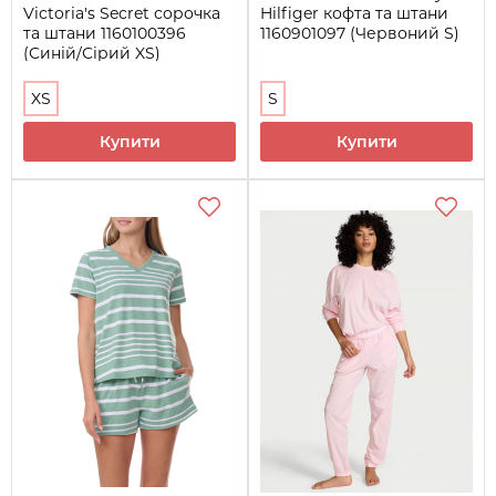
Victoria's Secret сорочка
Hilfiger кофта та штани
та штани 1160100396
1160901097 (Червоний S)
(Синій/Сірий XS)
XS
S
Купити
Купити