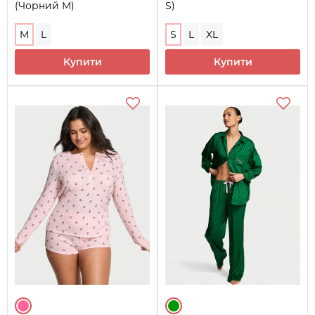
(Чорний M)
S)
M
L
S
L
XL
Купити
Купити