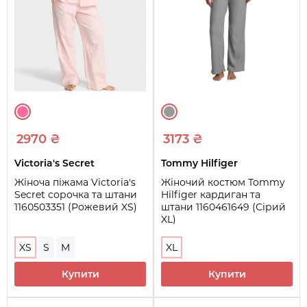
2970 ₴
3173 ₴
Victoria's Secret
Tommy Hilfiger
Жіноча піжама Victoria's
Жіночий костюм Tommy
Secret сорочка та штани
Hilfiger кардиган та
1160503351 (Рожевий XS)
штани 1160461649 (Сірий
XL)
XS
S
M
XL
Купити
Купити