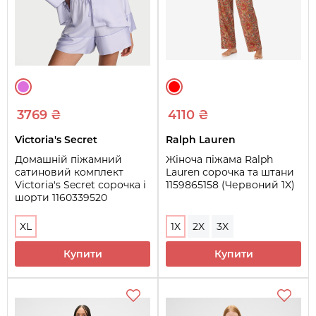
3769 ₴
4110 ₴
Victoria's Secret
Ralph Lauren
Домашній піжамний
Жіноча піжама Ralph
сатиновий комплект
Lauren сорочка та штани
Victoria's Secret сорочка і
1159865158 (Червоний 1X)
шорти 1160339520
(бузковий XL)
XL
1X
2X
3X
Купити
Купити