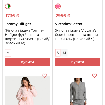
1736 ₴
2956 ₴
Tommy Hilfiger
Victoria's Secret
Жіноча піжама Tommy
Жіноча піжама Victoria's
Hilfiger футболка та
Secret лонгслів та штани
шорти 1160704803 (Білий/
1160518716 (Рожевий S)
Зелений M)
M
S
M
Купити
Купити