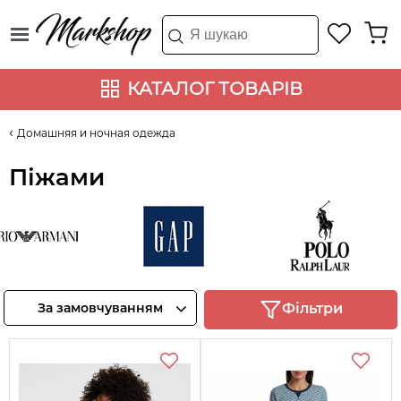
КАТАЛОГ ТОВАРІВ
Домашняя и ночная одежда
Піжами
orio
Gap
Ralph Lauren
ani
Переглянте
Переглянте
За замовчуванням
Фільтри
товари
товари
лянте
ари