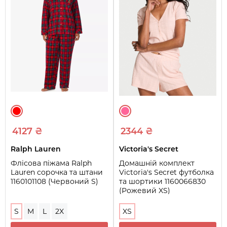
4127 ₴
2344 ₴
Ralph Lauren
Victoria's Secret
Флісова піжама Ralph
Домашній комплект
Lauren сорочка та штани
Victoria's Secret футболка
1160101108 (Червоний S)
та шортики 1160066830
(Рожевий XS)
S
M
L
2X
XS