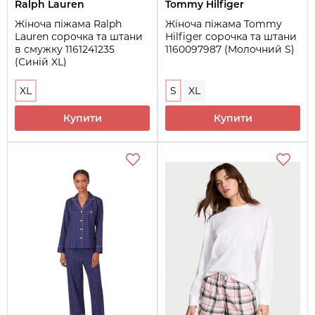
Ralph Lauren
Tommy Hilfiger
Жіноча піжама Ralph
Жіноча піжама Tommy
Lauren сорочка та штани
Hilfiger сорочка та штани
в смужку 1161241235
1160097987 (Молочний S)
(Синій XL)
XL
S
XL
Купити
Купити