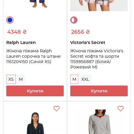
4348 ₴
2656 ₴
Ralph Lauren
Victoria's Secret
Жіноча піжама Ralph
Жіноча піжама Victoria's
Lauren сорочка та штани
Secret кофта та шорти
1161204150 (Синій XS)
1159856887 (Білий/
Рожевий M)
XS
M
M
XXL
Купити
Купити