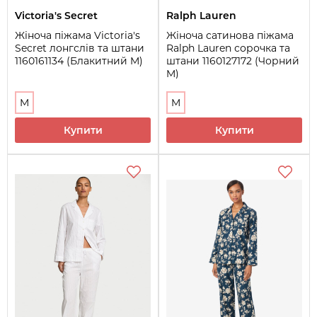
Victoria's Secret
Ralph Lauren
Жіноча піжама Victoria's
Жіноча сатинова піжама
Secret лонгслів та штани
Ralph Lauren сорочка та
1160161134 (Блакитний M)
штани 1160127172 (Чорний
M)
M
M
Купити
Купити