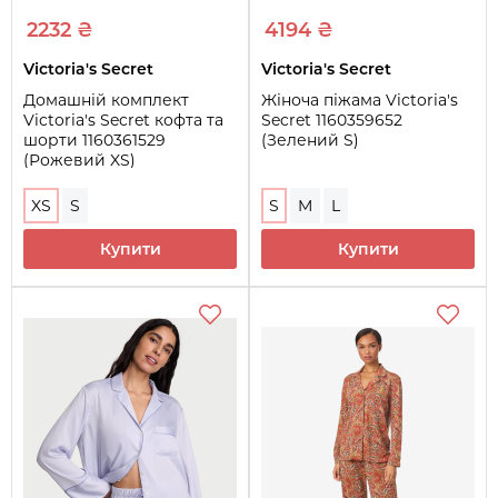
2232 ₴
4194 ₴
Victoria's Secret
Victoria's Secret
Домашній комплект
Жіноча піжама Victoria's
Victoria's Secret кофта та
Secret 1160359652
шорти 1160361529
(Зелений S)
(Рожевий XS)
XS
S
S
M
L
Купити
Купити