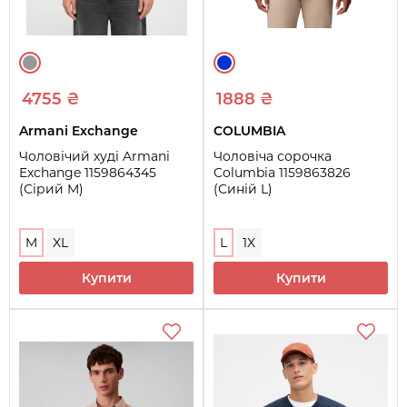
4755 ₴
1888 ₴
Armani Exchange
COLUMBIA
Чоловічий худі Armani
Чоловіча сорочка
Exchange 1159864345
Columbia 1159863826
(Сірий M)
(Синій L)
M
XL
L
1X
Купити
Купити