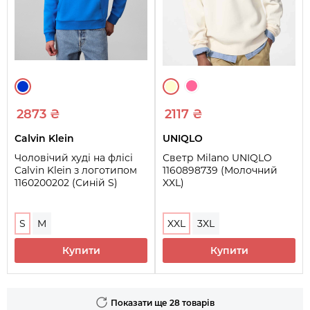
2873 ₴
2117 ₴
Calvin Klein
UNIQLO
Чоловічий худі на флісі
Светр Milano UNIQLO
Calvin Klein з логотипом
1160898739 (Молочний
1160200202 (Синій S)
XXL)
S
M
XXL
3XL
Купити
Купити
Показати ще 28 товарів