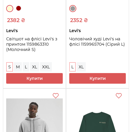
2382 ₴
2352 ₴
Levi's
Levi's
Світшот на флісі Levi's з
Чоловічий худі Levi's на
принтом 1159863310
флісі 1159965704 (Сірий L)
(Молочний S)
S
M
L
XL
XXL
L
XL
Купити
Купити