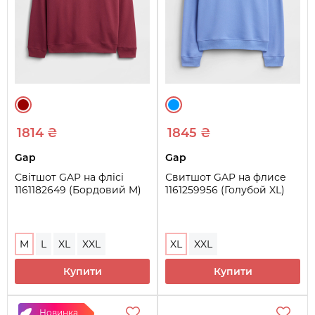
1814 ₴
1845 ₴
Gap
Gap
Світшот GAP на флісі
Свитшот GAP на флисе
1161182649 (Бордовий M)
1161259956 (Голубой XL)
M
L
XL
XXL
XL
XXL
Купити
Купити
Новинка