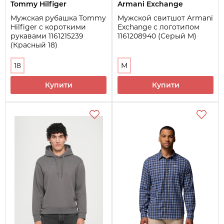
Tommy Hilfiger
Armani Exchange
Мужская рубашка Tommy
Мужской свитшот Armani
Hilfiger с короткими
Exchange с логотипом
рукавами 1161215239
1161208940 (Серый M)
(Красный 18)
18
M
Купити
Купити