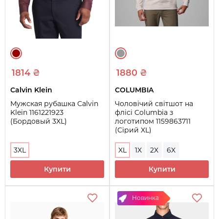
1814 ₴
1880 ₴
Calvin Klein
COLUMBIA
Мужская рубашка Calvin
Чоловічий світшот на
Klein 1161221923
флісі Columbia з
(Бордовый 3XL)
логотипом 1159863711
(Сірий XL)
3XL
XL
1X
2X
6X
Купити
Купити
Новинка