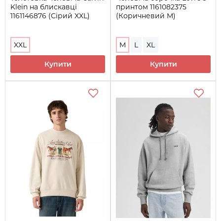
Klein на блискавці
принтом 1161082375
1161146876 (Сірий XXL)
(Коричневий M)
XXL
M
L
XL
Купити
Купити