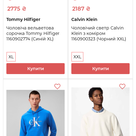
2775 ₴
2187 ₴
Tommy Hilfiger
Calvin Klein
Чоловіча вельветова
Чоловічий светр Calvin
сорочка Tommy Hilfiger
Klein з коміром
1160902774 (Синій XL)
1160900323 (Чорний XXL)
XL
XXL
Купити
Купити