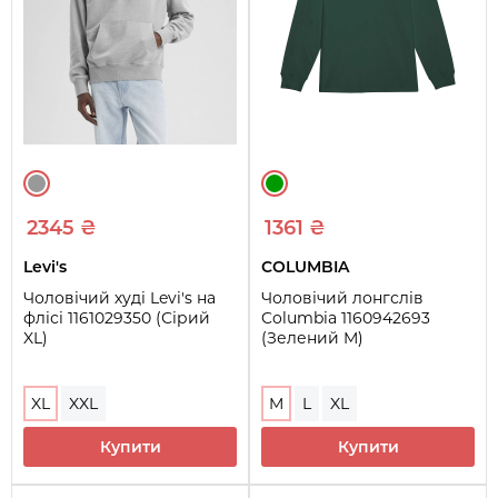
2345 ₴
1361 ₴
Levi's
COLUMBIA
Чоловічий худі Levi's на
Чоловічий лонгслів
флісі 1161029350 (Сірий
Columbia 1160942693
XL)
(Зелений M)
XL
XXL
M
L
XL
Купити
Купити