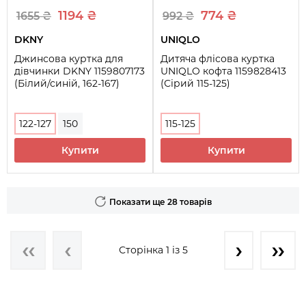
1194 ₴
774 ₴
1655 ₴
992 ₴
DKNY
UNIQLO
Джинсова куртка для
Дитяча флісова куртка
дівчинки DKNY 1159807173
UNIQLO кофта 1159828413
(Білий/синій, 162-167)
(Сірий 115-125)
122-127
150
115-125
Купити
Купити
Показати ще 28 товарів
Сторінка 1 із 5