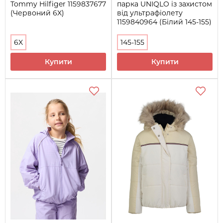
Tommy Hilfiger 1159837677
парка UNIQLO із захистом
(Червоний 6X)
від ультрафіолету
1159840964 (Білий 145-155)
6X
145-155
Купити
Купити