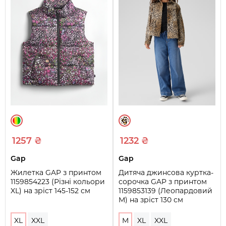
1257 ₴
1232 ₴
Gap
Gap
Жилетка GAP з принтом
Дитяча джинсова куртка-
1159854223 (Різні кольори
сорочка GAP з принтом
XL) на зріст 145-152 см
1159853139 (Леопардовий
M) на зріст 130 см
XL
XXL
M
XL
XXL