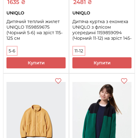
1635 ₴
2481 ₴
UNIQLO
UNIQLO
Дитячий теплий жилет
Дитяча куртка з екомеха
UNIQLO 1159859675
UNIQLO з флісом
(Чорний 5-6) на зріст 115-
усередині 1159859094
125 см
(Чорний 11-12) на зріст 145-
155 см
5-6
11-12
Купити
Купити