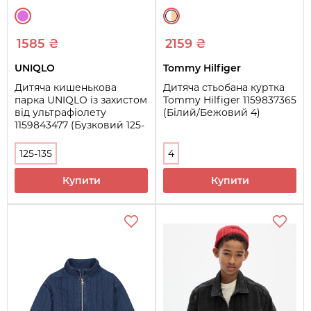
1585 ₴
2159 ₴
UNIQLO
Tommy Hilfiger
Дитяча кишенькова
Дитяча стьобана куртка
парка UNIQLO із захистом
Tommy Hilfiger 1159837365
від ультрафіолету
(Білий/Бежовий 4)
1159843477 (Бузковий 125-
135)
125-135
4
Купити
Купити