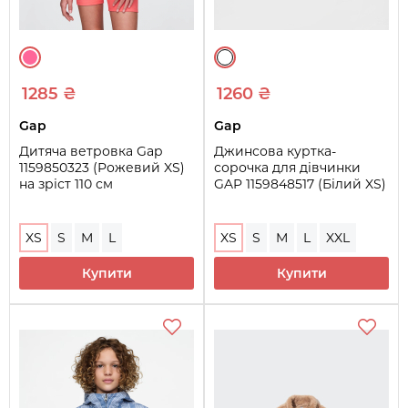
1285 ₴
1260 ₴
Gap
Gap
Дитяча ветровка Gap
Джинсова куртка-
1159850323 (Рожевий XS)
сорочка для дівчинки
на зріст 110 см
GAP 1159848517 (Білий XS)
XS
S
M
L
XS
S
M
L
XXL
Купити
Купити