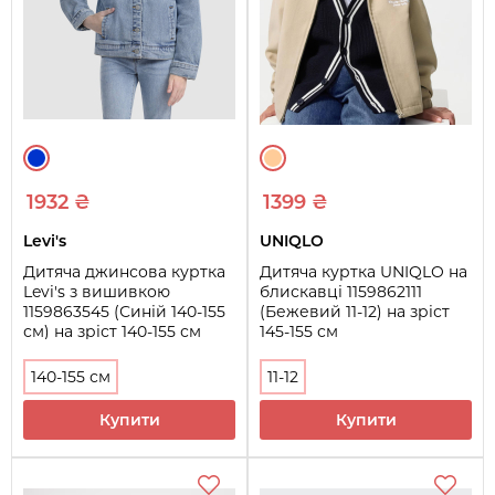
1932 ₴
1399 ₴
Levi's
UNIQLO
Дитяча джинсова куртка
Дитяча куртка UNIQLO на
Levi's з вишивкою
блискавці 1159862111
1159863545 (Синій 140-155
(Бежевий 11-12) на зріст
см) на зріст 140-155 см
145-155 см
140-155 см
11-12
Купити
Купити