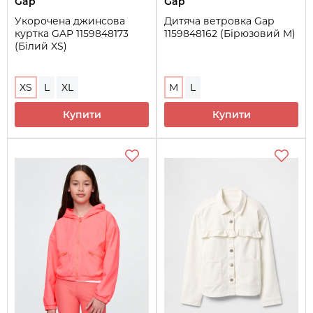
Gap
Gap
Укорочена джинсова
Дитяча ветровка Gap
куртка GAP 1159848173
1159848162 (Бірюзовий M)
(Білий XS)
XS
L
XL
M
L
Купити
Купити