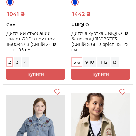
1041 ₴
1442 ₴
Gap
UNIQLO
Дитячий стьобаний
Дитяча куртка UNIQLO на
жилет GAP з принтом
блискавці 1159862113
1160094713 (Синій 2) на
(Синій 5-6) на зріст 115-125
зріст 95 см
см
2
3
4
5-6
9-10
11-12
13
Купити
Купити