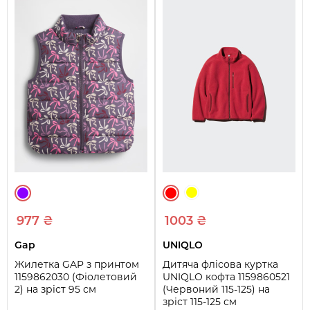
977 ₴
1003 ₴
Gap
UNIQLO
Жилетка GAP з принтом
Дитяча флісова куртка
1159862030 (Фіолетовий
UNIQLO кофта 1159860521
2) на зріст 95 см
(Червоний 115-125) на
зріст 115-125 см