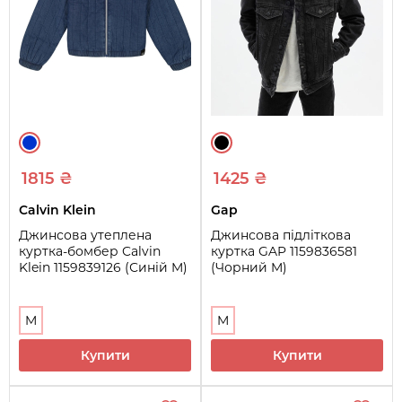
1815 ₴
1425 ₴
Calvin Klein
Gap
Джинсова утеплена
Джинсова підліткова
куртка-бомбер Calvin
куртка GAP 1159836581
Klein 1159839126 (Синій M)
(Чорний M)
M
M
Купити
Купити