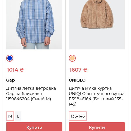
1014 ₴
1607 ₴
Gap
UNIQLO
Дитяча легка ветровка
Дитяча м'яка куртка
Gap на блискавці
UNIQLO зі штучного хутра
1159846204 (Синій M)
1159846164 (Бежевий 135-
145)
M
L
135-145
Купити
Купити