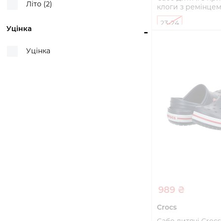
Літо (2)
клоги з ремінцем
23-24
Уцінка
-
Купи
Уцінка
989 ₴
Crocs