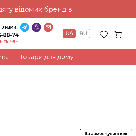
ягу відомих брендів
я з нами:
UA
RU
6-88-74
іть мені
ика
Товари для дому
За замовчуванням