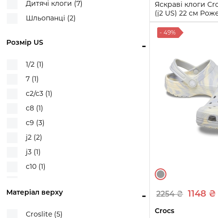
Дитячі клоги (7)
Яскраві клоги Cro
(j2 US) 22 см Ро
Шльопанці (2)
1159841508
- 49%
33-34
Розмір US
-
Купи
1/2 (1)
7 (1)
c2/c3 (1)
c8 (1)
c9 (3)
j2 (2)
j3 (1)
с10 (1)
с8 (1)
Матеріал верху
-
1148 ₴
2254 ₴
Crocs
Croslite (5)