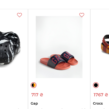
янте
ри
717 ₴
1767 ₴
Gap
Crocs