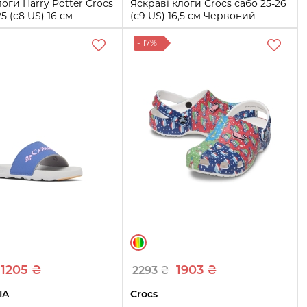
логи Harry Potter Crocs
Яскраві клоги Crocs сабо 25-26
5 (c8 US) 16 см
(c9 US) 16,5 см Червоний
1159845406
1159843212
- 17%
25-26
25-26
Купити
Купити
1205 ₴
1903 ₴
2293 ₴
IA
Crocs