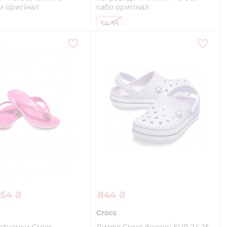
м оригінал
сабо оригінал
34-35
Купити
Купити
654 ₴
844 ₴
Crocs