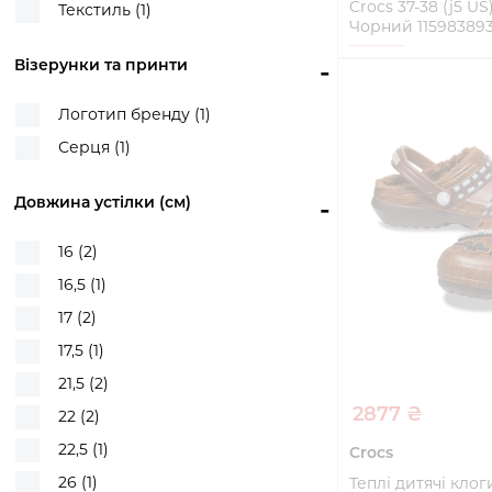
Crocs 37-38 (j5 US
Текстиль (1)
Чорний 11598389
37-38
Візерунки та принти
-
Купи
Логотип бренду (1)
Серця (1)
Довжина устілки (см)
-
16 (2)
16,5 (1)
17 (2)
17,5 (1)
21,5 (2)
2877 ₴
22 (2)
22,5 (1)
Crocs
26 (1)
Теплі дитячі клог