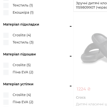
Зручні дитячі кло
Текстиль (1)
1159809907 (черво
Екошкіра (1)
33-34
Матеріал підкладки
-
Купи
Croslite (4)
Текстиль (3)
Матеріал підошви
-
Croslite (5)
Піна EVA (2)
Матеріал устілки
-
1224 ₴
Croslite (4)
Crocs
Піна EVA (2)
Дитячі класичні 