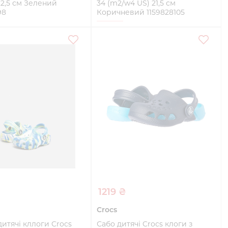
 22,5 см Зелений
34 (m2/w4 US) 21,5 см
98
Коричневий 1159828105
33-34
Купити
Купити
1219 ₴
Crocs
дитячі кллоги Crocs
Сабо дитячі Crocs клоги з