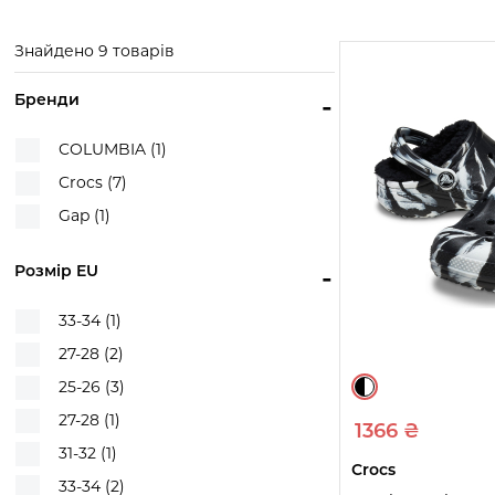
Переглянте
Переглянте
Перегл
товари
товари
това
Знайдено 9 товарів
Бренди
-
COLUMBIA (1)
Crocs (7)
Gap (1)
Розмір EU
-
33-34 (1)
27-28 (2)
25-26 (3)
27-28 (1)
1366 ₴
31-32 (1)
Crocs
33-34 (2)