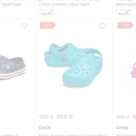
 оригінал
Crocs унісекс оригінал
ремінце
38-39
30-31
- 37%
- 29%
ти
Купити
958 ₴
1519 ₴
919 ₴
Crocs
Crocs