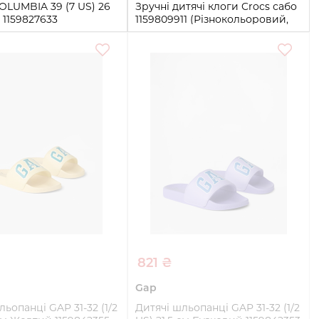
OLUMBIA 39 (7 US) 26
Зручні дитячі клоги Crocs сабо
 1159827633
1159809911 (Різнокольоровий,
34-35)
34-35
Купити
Купити
821 ₴
Gap
льопанці GAP 31-32 (1/2
Дитячі шльопанці GAP 31-32 (1/2