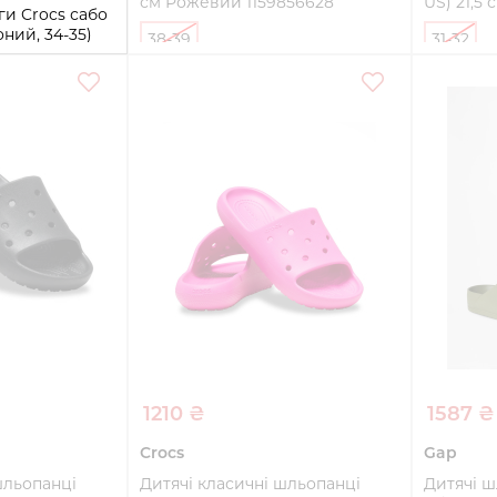
см Рожевий 1159856628
US) 21,5
ги Crocs сабо
ний, 34-35)
38-39
31-32
Купити
ти
1210 ₴
1587 ₴
Crocs
Gap
шльопанці
Дитячі класичні шльопанці
Дитячі ш