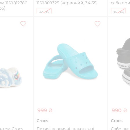
ом 1159812786
1159809325 (червоний, 34-35)
сабо ори
35)
34-35
25-26
Купити
ти
999 ₴
990 ₴
Crocs
Crocs
интом Crocs
Дитячі класичні шльопанці
Сабо дит