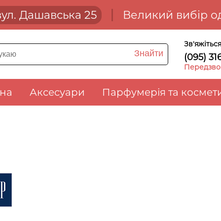
 вул. Дашавська 25
Великий вибір од
Зв'яжітьс
Знайти
(095) 31
Передзвон
зна
Аксесуари
Парфумерія та космет
p