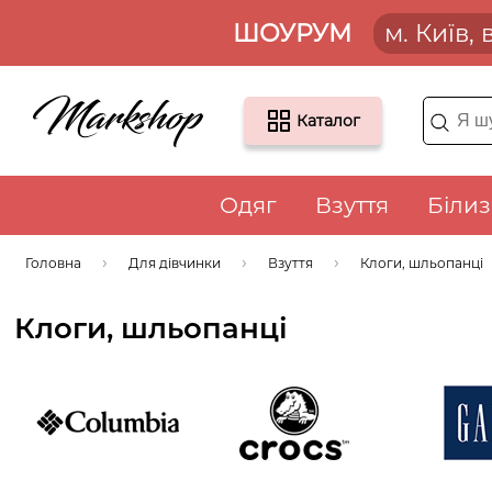
ШОУРУМ
м. Київ,
Каталог
Одяг
Взуття
Біли
Головна
Для дівчинки
Взуття
Клоги, шльопанці
Клоги, шльопанці
COLUMBIA
Crocs
Ga