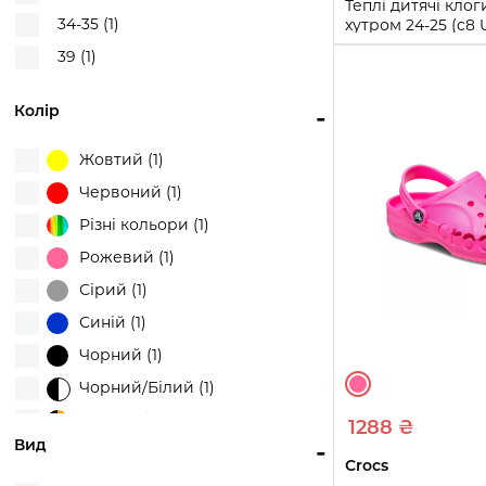
Теплі дитячі клог
34-35 (1)
хутром 24-25 (с8 
Чорний/Білий 11
39 (1)
24-25
25-26
2
Колір
-
Купи
Жовтий (1)
Червоний (1)
Різні кольори (1)
Рожевий (1)
Сірий (1)
Синій (1)
Чорний (1)
Чорний/Білий (1)
Чорний/Помаранчевий (1)
1288 ₴
Вид
-
Crocs