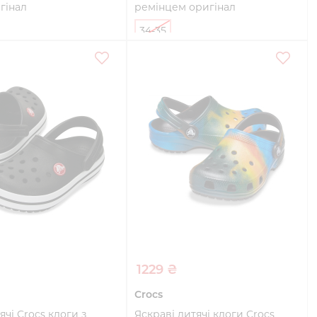
гінал
ремінцем оригінал
34-35
Купити
Купити
1229 ₴
Crocs
ячі Crocs клоги з
Яскраві дитячі клоги Crocs