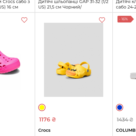
и Crocs сабо з
Дитячі шльопанці GAP 31-32 (1/2
Дитячі к
US) 16 см
US) 21,5 см Чорний/
сабо 24-2
59858577
Помаранчевий 1159854265
Чорний 
- 16%
7-28
31-32
24-25
ти
Купити
1176 ₴
1434 ₴
Crocs
COLUMB