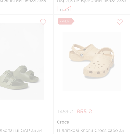
 см Жовтий 1159842355
US) 21,5 см Бузковий 1159842353
31-32
- 41%
Купити
Купити
855 ₴
1459 ₴
Crocs
льопанці GAP 33-34
Підліткові клоги Crocs сабо 33-