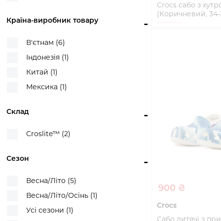
Crocs сабо з хутр
(Коричневий, 34-
Країна-виробник товару
-
34-35
В'єтнам (6)
Купи
Індонезія (1)
Китай (1)
Мексика (1)
Склад
-
Croslite™ (2)
Сезон
-
Весна/Літо (5)
900 ₴
Весна/Літо/Осінь (1)
Crocs
Усі сезони (1)
Сабо дитячі з пр