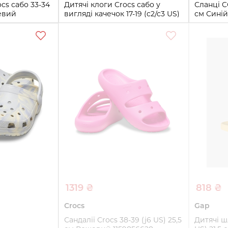
cs сабо 33-34
Дитячі клоги Crocs сабо у
Сланці C
жевий
вигляді качечок 17-19 (c2/c3 US)
см Синій
21,5 см Жовтий 1159840113
39
17-19
ти
Купити
1319 ₴
818 ₴
Crocs
Gap
Сандалії Crocs 38-39 (j6 US) 25,5
Дитячі ш