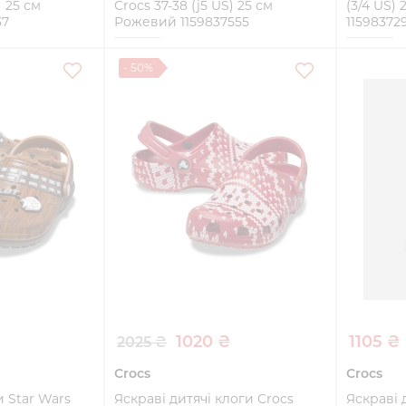
) 25 см
Crocs 37-38 (j5 US) 25 см
(3/4 US)
37
Рожевий 1159837555
11598372
37-38
33-34
- 50%
ти
Купити
1020 ₴
1105 ₴
2025 ₴
Crocs
Crocs
и Star Wars
Яскраві дитячі клоги Crocs
Яскраві 