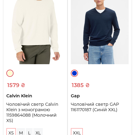
1579 ₴
1385 ₴
Calvin Klein
Gap
Чоловічий светр Calvin
Чоловічий светр GAP
Klein з монограмою
1161170187 (Синій XXL)
1159864088 (Молочний
XS)
XS
M
L
XL
XXL