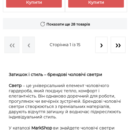
Купити
Купити
Показати ще 28 товарів
Сторінка 1 із 15
Затишок і стиль – брендові чоловічі светри
Светр
– це універсальний елемент чоловічого
гардероба, який поєднує тепло, комфорт і
елегантність. Він однаково доречний для роботи,
прогулянок чи вечірніх зустрічей. Брендові чоловічі
светри створюються з преміальних матеріалів,
дарують відчуття затишку й водночас підкреслюють
індивідуальний стиль.
У каталозі
MarkShop
ви знайдете чоловічі светри