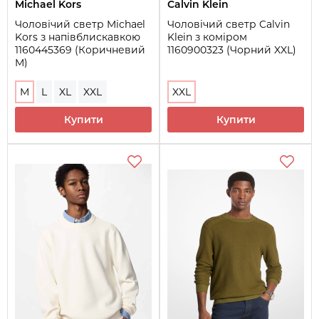
Michael Kors
Calvin Klein
Чоловічий светр Michael
Чоловічий светр Calvin
Kors з напівблискавкою
Klein з коміром
1160445369 (Коричневий
1160900323 (Чорний XXL)
M)
M
L
XL
XXL
XXL
Купити
Купити