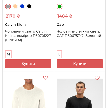
2170 ₴
1484 ₴
Calvin Klein
Gap
Чоловічий светр Calvin
Чоловічий легкий светр
Klein з коміром 1160701227
GAP 1160675747 (Зелений
(Сірий M)
L)
M
L
Купити
Купити