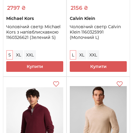
2797 ₴
2156 ₴
Michael Kors
Calvin Klein
Чоловічий светр Michael
Чоловічий светр Calvin
Kors з напівблискавкою
Klein 1160325991
1160326621 (Зелений S)
(Молочний L)
S
XL
XXL
L
XL
XXL
Купити
Купити