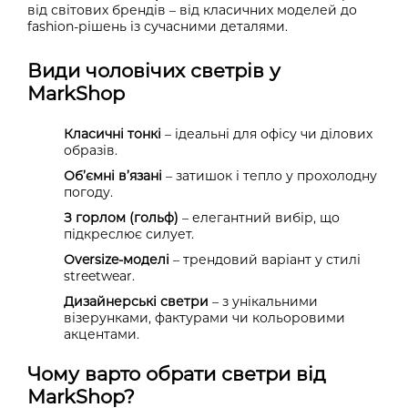
від світових брендів – від класичних моделей до
fashion-рішень із сучасними деталями.
Види чоловічих светрів у
MarkShop
Класичні тонкі
– ідеальні для офісу чи ділових
образів.
Об’ємні в’язані
– затишок і тепло у прохолодну
погоду.
З горлом (гольф)
– елегантний вибір, що
підкреслює силует.
Oversize-моделі
– трендовий варіант у стилі
streetwear.
Дизайнерські светри
– з унікальними
візерунками, фактурами чи кольоровими
акцентами.
Чому варто обрати светри від
MarkShop?