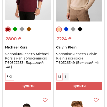
2800 ₴
2224 ₴
Michael Kors
Calvin Klein
Чоловічий светр Michael
Чоловічий светр Calvin
Kors з напівблискавкою
Klein з коміром
1160327283 (Бордовий
1160326349 (Бежевий M)
3XL)
3XL
M
L
Купити
Купити