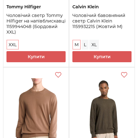
Tommy Hilfiger
Calvin Klein
Чоловічий светр Tommy
Чоловічий бавовняний
Hilfiger на напівблискавці
светр Calvin Klein
1159944048 (Бордовий
1159932215 (Жовтий M)
XXL)
XXL
M
L
XL
Купити
Купити