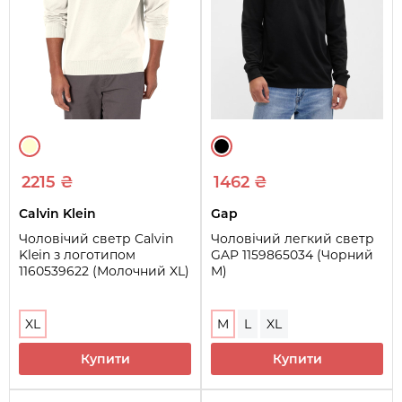
2215 ₴
1462 ₴
Calvin Klein
Gap
Чоловічий светр Calvin
Чоловічий легкий светр
Klein з логотипом
GAP 1159865034 (Чорний
1160539622 (Молочний XL)
M)
XL
M
L
XL
Купити
Купити