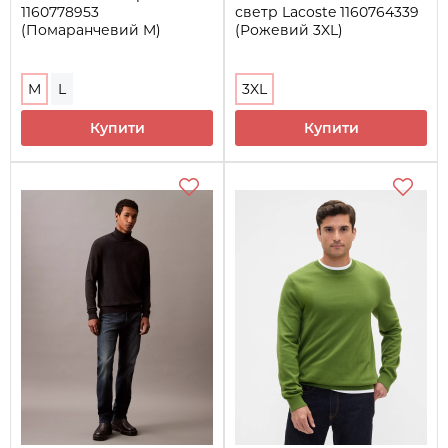
1160778953
светр Lacoste 1160764339
(Помаранчевий M)
(Рожевий 3XL)
M
L
3XL
Купити
Купити