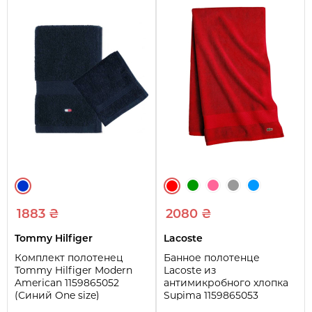
1883 ₴
2080 ₴
Tommy Hilfiger
Lacoste
Комплект полотенец
Банное полотенце
Tommy Hilfiger Modern
Lacoste из
American 1159865052
антимикробного хлопка
(Синий One size)
Supima 1159865053
(Красный One size)