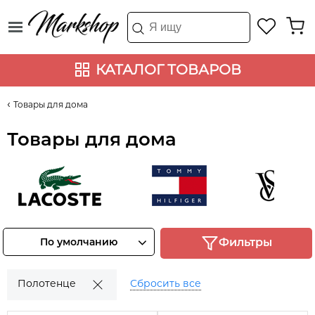
КАТАЛОГ ТОВАРОВ
Товары для дома
Товары для дома
Lacoste
Tommy Hilfiger
Victoria's 
Смотреть
Смотреть
Смотрет
По умолчанию
Фильтры
товары
товары
товары
Полотенце
Сбросить все