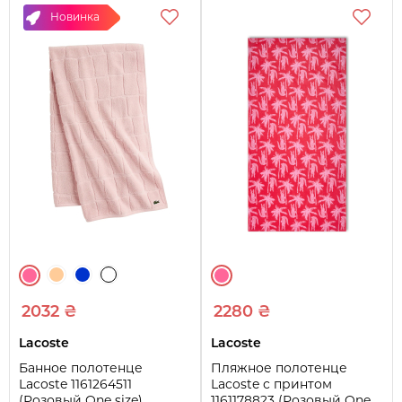
Новинка
2032 ₴
2280 ₴
Lacoste
Lacoste
Банное полотенце
Пляжное полотенце
Lacoste 1161264511
Lacoste с принтом
(Розовый One size)
1161178823 (Розовый One